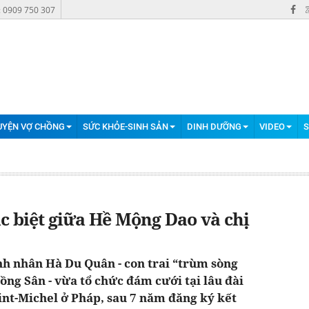
: 0909 750 307
UYỆN VỢ CHỒNG
SỨC KHỎE-SINH SẢN
DINH DƯỠNG
VIDEO
S
ặc biệt giữa Hề Mộng Dao và chị
h nhân Hà Du Quân - con trai “trùm sòng
ng Sân - vừa tổ chức đám cưới tại lâu đài
int-Michel ở Pháp, sau 7 năm đăng ký kết