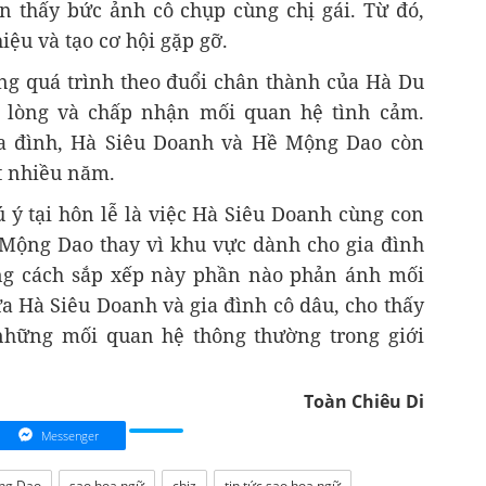
 thấy bức ảnh cô chụp cùng chị gái. Từ đó,
iệu và tạo cơ hội gặp gỡ.
ùng quá trình theo đuổi chân thành của Hà Du
lòng và chấp nhận mối quan hệ tình cảm.
ia đình, Hà Siêu Doanh và Hề Mộng Dao còn
ốt nhiều năm.
ú ý tại hôn lễ là việc Hà Siêu Doanh cùng con
Mộng Dao thay vì khu vực dành cho gia đình
ằng cách sắp xếp này phần nào phản ánh mối
ữa Hà Siêu Doanh và gia đình cô dâu, cho thấy
những mối quan hệ thông thường trong giới
Toàn Chiêu Di
Messenger
ng Dao
sao hoa ngữ
cbiz
tin tức sao hoa ngữ