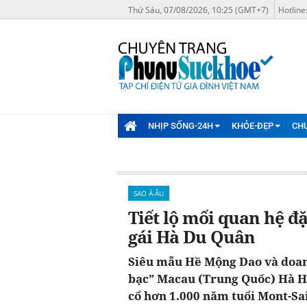
Thứ Sáu, 07/08/2026, 10:25 (GMT+7)
Hotline
NHỊP SỐNG-24H
KHỎE-ĐẸP
CH
SAO Á-ÂU
Tiết lộ mối quan hệ đ
gái Hà Du Quân
Siêu mẫu Hề Mộng Dao và doan
bạc” Macau (Trung Quốc) Hà Hồ
cổ hơn 1.000 năm tuổi Mont-Sa