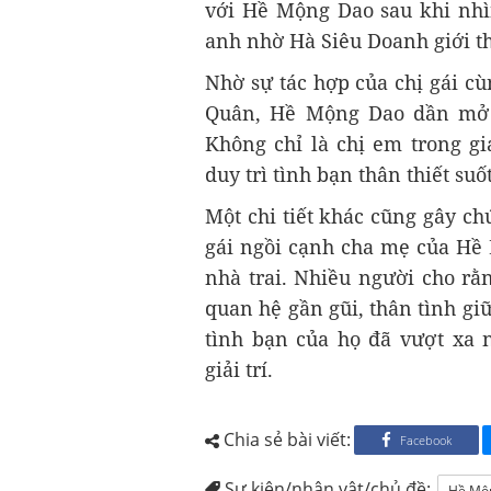
với Hề Mộng Dao sau khi nhìn
anh nhờ Hà Siêu Doanh giới th
Nhờ sự tác hợp của chị gái c
Quân, Hề Mộng Dao dần mở 
Không chỉ là chị em trong g
duy trì tình bạn thân thiết su
Một chi tiết khác cũng gây ch
gái ngồi cạnh cha mẹ của Hề 
nhà trai. Nhiều người cho r
quan hệ gần gũi, thân tình gi
tình bạn của họ đã vượt xa 
giải trí.
Chia sẻ bài viết:
Facebook
Sự kiện/nhân vật/chủ đề:
Hề Mộ