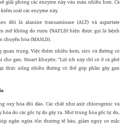
 sẽ giải phóng các enzyme này vào máu nhiều hơn. Cà
 kiểm soát các enzyme này.
o dõi là alanine transaminase (ALT) và aspartate
ễm mỡ không do rượu (NAFLD) hiện được gọi là bệnh
ạn chuyển hóa (MASLD).
g quan trọng. Việc thêm nhiều kem, siro và đường có
i cho gan. Stuart khuyên: "Lợi ích này chỉ có ở cà phê
oại thức uống nhiều đường có thể góp phần gây gan
óa
g oxy hóa dồi dào. Các chất như axit chlorogenic và
 hóa do các gốc tự do gây ra. Nhờ trung hòa gốc tự do,
giúp ngăn ngừa tổn thương tế bào, giảm nguy cơ mắc