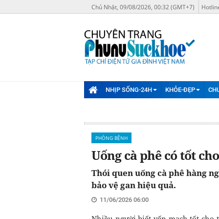
Chủ Nhật, 09/08/2026, 00:32 (GMT+7)
Hotlin
NHỊP SỐNG-24H
KHỎE-ĐẸP
CH
PHÒNG BỆNH
Uống cà phê có tốt ch
Thói quen uống cà phê hàng ng
bảo vệ gan hiệu quả.
11/06/2026 06:00
Nhiều người biết yến mạch tốt cho t