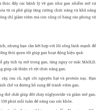
óa thúc đẩy các bệnh lý về gan như gan nhiễm mỡ và
hóa từ cà phê giúp tăng cường chức năng và khả năng
hông chỉ giảm viêm mà còn củng cố hàng rào phòng vệ
 ích, nhưng bạn cần kết hợp với lối sống lành mạnh để
hững thói quen tốt giúp gan hoạt động hiệu quả:
dễ gây tích tụ mỡ trong gan, tăng nguy cơ mắc MASLD.
 giúp cải thiện rõ rệt chức năng gan.
 cây, rau củ, ngũ cốc nguyên hạt và protein nạc. Hạn
tinh chế và đường bổ sung để tránh viêm gan.
g thể chất giúp đốt cháy triglyceride và giảm mỡ gan.
t 150 phút mỗi tuần để nâng cao sức khỏe.