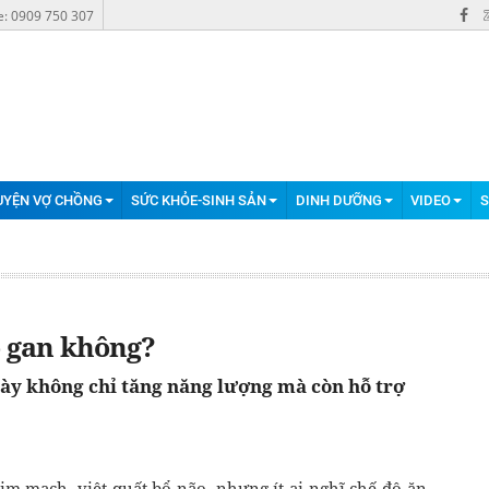
e: 0909 750 307
UYỆN VỢ CHỒNG
SỨC KHỎE-SINH SẢN
DINH DƯỠNG
VIDEO
S
o gan không?
ày không chỉ tăng năng lượng mà còn hỗ trợ
im mạch, việt quất bổ não, nhưng ít ai nghĩ chế độ ăn