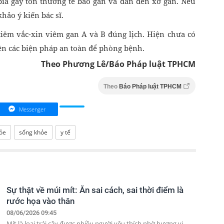
ia gây tổn thương tế bào gan và dẫn đến xơ gan. Nếu
hảo ý kiến bác sĩ.
iêm vắc-xin viêm gan A và B đúng lịch. Hiện chưa có
ện các biện pháp an toàn để phòng bệnh.
Theo Phương Lê/Báo Pháp luật TPHCM
Theo
Báo Pháp luật TPHCM
Messenger
ỏe
sống khỏe
y tế
Sự thật về múi mít: Ăn sai cách, sai thời điểm là
rước họa vào thân
08/06/2026 09:45
Mít là loại trái cây được nhiều người yêu thích nhờ hương vị