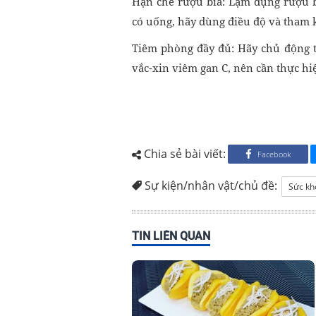
Hạn chế rượu bia: Lạm dụng rượu b
có uống, hãy dùng điều độ và tham k
Tiêm phòng đầy đủ: Hãy chủ động t
vắc-xin viêm gan C, nên cần thực hi
Chia sẻ bài viết:
Facebook
Sự kiện/nhân vật/chủ đề:
Sức kh
TIN LIÊN QUAN