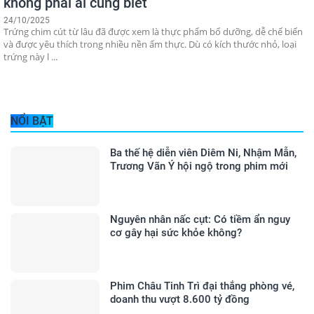
không phải ai cũng biết
24/10/2025
Trứng chim cút từ lâu đã được xem là thực phẩm bổ dưỡng, dễ chế biến
và được yêu thích trong nhiều nền ẩm thực. Dù có kích thước nhỏ, loại
trứng này l ...
NỔI BẬT
Ba thế hệ diễn viên Diêm Ni, Nhậm Mẫn,
Trương Vãn Ý hội ngộ trong phim mới
Nguyên nhân nấc cụt: Có tiềm ẩn nguy
cơ gây hại sức khỏe không?
Phim Châu Tinh Trì đại thắng phòng vé,
doanh thu vượt 8.600 tỷ đồng