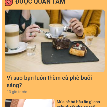
ĐƯỢC QUAN TÂM
Vì sao bạn luôn thèm cà phê buổi
sáng?
13 giờ trước
Mùa hè bà bầu ăn gì cho
mát và tốt cho cơ thể