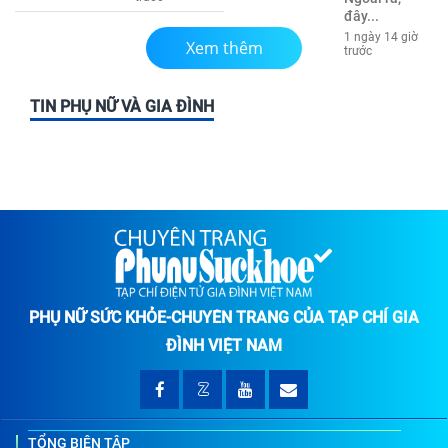
đây...
1 ngày 14 giờ
Xem thêm
trước
TIN PHỤ NỮ VÀ GIA ĐÌNH
PHỤ NỮ SỨC KHỎE-CHUYÊN TRANG CỦA TẠP CHÍ GIA
ĐÌNH VIỆT NAM
TỔNG BIÊN TẬP