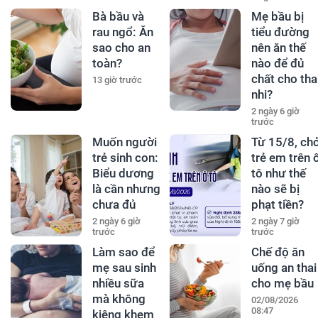
Bà bầu và
Mẹ bầu bị
rau ngổ: Ăn
tiểu đường
sao cho an
nên ăn thế
toàn?
nào để đủ
chất cho tha
13 giờ trước
nhi?
2 ngày 6 giờ
trước
Muốn người
Từ 15/8, ch
trẻ sinh con:
trẻ em trên 
Biểu dương
tô như thế
là cần nhưng
nào sẽ bị
chưa đủ
phạt tiền?
2 ngày 6 giờ
2 ngày 7 giờ
trước
trước
Làm sao để
Chế độ ăn
mẹ sau sinh
uống an thai
nhiều sữa
cho mẹ bầu
mà không
02/08/2026
08:47
kiêng khem