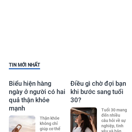
TIN MỚI NHẤT
Biểu hiện hàng
Điều gì chờ đợi bạn
ngày ở người có hai
khi bước sang tuổi
quả thận khỏe
30?
mạnh
Tuổi 30 mang
đến nhiều
Thận khỏe
câu hỏi về sự
không chỉ
nghiệp, tình
giúp cơ thể
yêu và bản