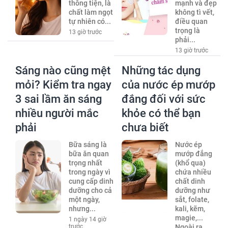
thông tiện, là
mạnh và đẹp
chất làm ngọt
không tì vết,
tự nhiên có...
điều quan
trọng là
13 giờ trước
phải...
13 giờ trước
Sáng nào cũng mệt
Những tác dụng
mỏi? Kiểm tra ngay
của nước ép mướp
3 sai lầm ăn sáng
đắng đối với sức
nhiều người mắc
khỏe có thể bạn
phải
chưa biết
Bữa sáng là
Nước ép
bữa ăn quan
mướp đắng
trọng nhất
(khổ qua)
trong ngày vì
chứa nhiều
cung cấp dinh
chất dinh
dưỡng cho cả
dưỡng như
một ngày,
sắt, folate,
nhưng...
kali, kẽm,
magie,...
1 ngày 14 giờ
trước
Ngoài ra,