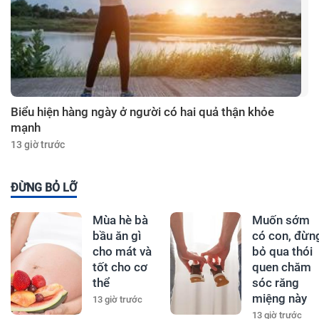
Biểu hiện hàng ngày ở người có hai quả thận khỏe
mạnh
13 giờ trước
ĐỪNG BỎ LỠ
Mùa hè bà
Muốn sớm
bầu ăn gì
có con, đừn
cho mát và
bỏ qua thói
tốt cho cơ
quen chăm
thể
sóc răng
miệng này
13 giờ trước
13 giờ trước