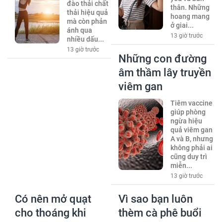
đào thải chất
thân. Những
thải hiệu quả
hoang mang
mà còn phản
ở giai...
ánh qua
13 giờ trước
nhiều dấu...
13 giờ trước
Những con đường
âm thầm lây truyền
viêm gan
Tiêm vaccine
giúp phòng
ngừa hiệu
quả viêm gan
A và B, nhưng
không phải ai
cũng duy trì
miễn...
13 giờ trước
Có nên mở quạt
Vì sao bạn luôn
cho thoáng khi
thèm cà phê buổi