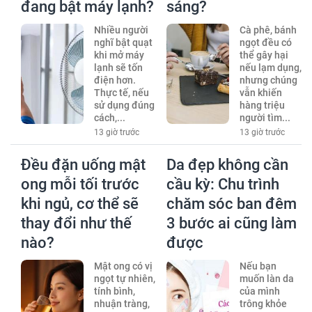
đang bật máy lạnh?
sáng?
Nhiều người
Cà phê, bánh
nghĩ bật quạt
ngọt đều có
khi mở máy
thể gây hại
lạnh sẽ tốn
nếu lạm dụng,
điện hơn.
nhưng chúng
Thực tế, nếu
vẫn khiến
sử dụng đúng
hàng triệu
cách,...
người tìm...
13 giờ trước
13 giờ trước
Đều đặn uống mật
Da đẹp không cần
ong mỗi tối trước
cầu kỳ: Chu trình
khi ngủ, cơ thể sẽ
chăm sóc ban đêm
thay đổi như thế
3 bước ai cũng làm
nào?
được
Mật ong có vị
Nếu bạn
ngọt tự nhiên,
muốn làn da
tính bình,
của mình
nhuận tràng,
trông khỏe