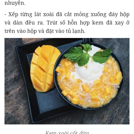
nhuyễn.
- Xếp từng lát xoài đã cắt mỏng xuống đáy hộp
và dàn đều ra. Trút số hỗn hợp kem đã xay ở
trên vào hộp và đặt vào tủ lạnh.
Kem xoài cốt dừa