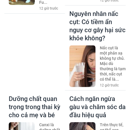
12 giờ trước
Fu...
12 giờ trước
Nguyên nhân nấc
cụt: Có tiềm ẩn
nguy cơ gây hại sức
khỏe không?
Nấc cụt là
một phản xạ
không tự chủ.
Mặc dù
thường là tạm
thời, nấc cụt
có thể là...
12 giờ trước
Dưỡng chất quan
Cách ngăn ngừa
trọng trong thai kỳ
gàu và chăm sóc da
cho cả mẹ và bé
đầu hiệu quả
Canxi là
Trên thực tế,
dưỡng chất
cơ thể con