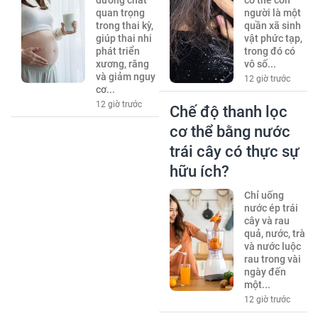
quan trọng
người là một
trong thai kỳ,
quần xã sinh
giúp thai nhi
vật phức tạp,
phát triển
trong đó có
xương, răng
vô số...
và giảm nguy
12 giờ trước
cơ...
12 giờ trước
Chế độ thanh lọc
cơ thể bằng nước
trái cây có thực sự
hữu ích?
Chỉ uống
nước ép trái
cây và rau
quả, nước, trà
và nước luộc
rau trong vài
ngày đến
một...
12 giờ trước