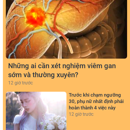
Những ai cần xét nghiệm viêm gan
sớm và thường xuyên?
12 giờ trước
Trước khi chạm ngưỡng
30, phụ nữ nhất định phải
hoàn thành 4 việc này
12 giờ trước