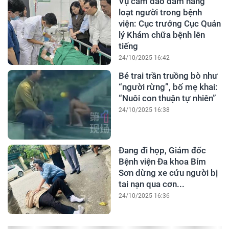
Vụ cầm dao đâm hàng
loạt người trong bệnh
viện: Cục trưởng Cục Quản
lý Khám chữa bệnh lên
tiếng
24/10/2025 16:42
Bé trai trần truồng bò như
“người rừng”, bố mẹ khai:
“Nuôi con thuận tự nhiên”
24/10/2025 16:38
Đang đi họp, Giám đốc
Bệnh viện Đa khoa Bỉm
Sơn dừng xe cứu người bị
tai nạn qua cơn...
24/10/2025 16:36