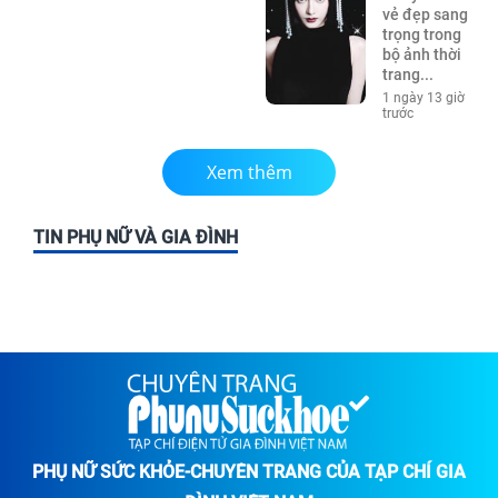
vẻ đẹp sang
trọng trong
bộ ảnh thời
trang...
1 ngày 13 giờ
trước
Xem thêm
TIN PHỤ NỮ VÀ GIA ĐÌNH
PHỤ NỮ SỨC KHỎE-CHUYÊN TRANG CỦA TẠP CHÍ GIA