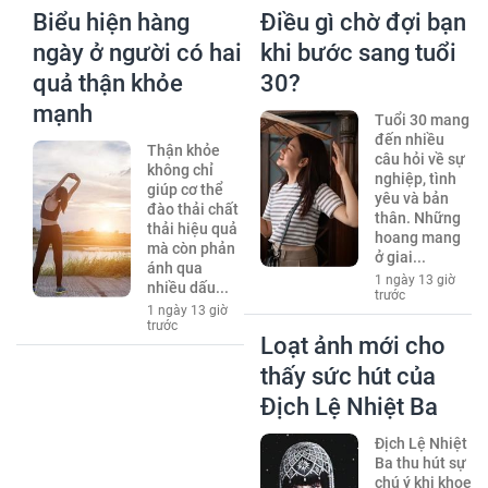
Biểu hiện hàng
Điều gì chờ đợi bạn
ngày ở người có hai
khi bước sang tuổi
quả thận khỏe
30?
mạnh
Tuổi 30 mang
đến nhiều
Thận khỏe
câu hỏi về sự
không chỉ
nghiệp, tình
giúp cơ thể
yêu và bản
đào thải chất
thân. Những
thải hiệu quả
hoang mang
mà còn phản
ở giai...
ánh qua
1 ngày 13 giờ
nhiều dấu...
trước
1 ngày 13 giờ
trước
Loạt ảnh mới cho
thấy sức hút của
Địch Lệ Nhiệt Ba
Địch Lệ Nhiệt
Ba thu hút sự
chú ý khi khoe