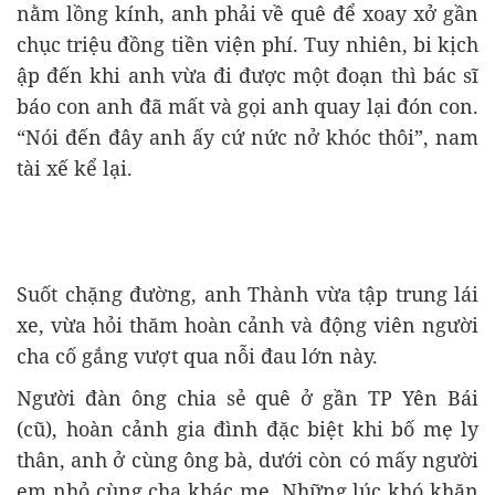
nằm lồng kính, anh phải về quê để xoay xở gần
chục triệu đồng tiền viện phí. Tuy nhiên, bi kịch
ập đến khi anh vừa đi được một đoạn thì bác sĩ
báo con anh đã mất và gọi anh quay lại đón con.
“Nói đến đây anh ấy cứ nức nở khóc thôi”, nam
tài xế kể lại.
Suốt chặng đường, anh Thành vừa tập trung lái
xe, vừa hỏi thăm hoàn cảnh và động viên người
cha cố gắng vượt qua nỗi đau lớn này.
Người đàn ông chia sẻ quê ở gần TP Yên Bái
(cũ), hoàn cảnh gia đình đặc biệt khi bố mẹ ly
thân, anh ở cùng ông bà, dưới còn có mấy người
em nhỏ cùng cha khác mẹ. Những lúc khó khăn