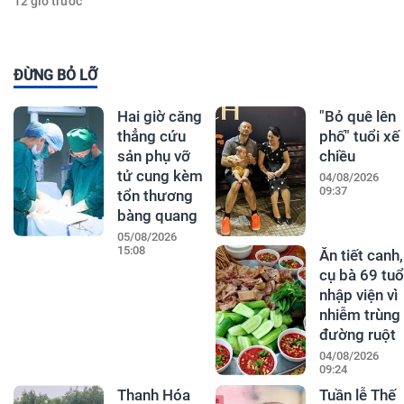
12 giờ trước
ĐỪNG BỎ LỠ
Hai giờ căng
"Bỏ quê lên
thẳng cứu
phố" tuổi xế
sản phụ vỡ
chiều
tử cung kèm
04/08/2026
09:37
tổn thương
bàng quang
05/08/2026
15:08
Ăn tiết canh,
cụ bà 69 tuổ
nhập viện vì
nhiễm trùng
đường ruột
04/08/2026
09:24
Thanh Hóa
Tuần lễ Thế