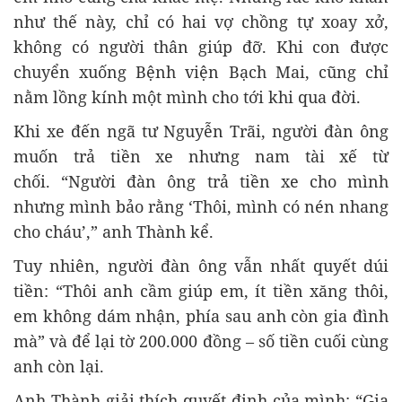
như thế này, chỉ có hai vợ chồng tự xoay xở,
không có người thân giúp đỡ. Khi con được
chuyển xuống Bệnh viện Bạch Mai, cũng chỉ
nằm lồng kính một mình cho tới khi qua đời.
Khi xe đến ngã tư Nguyễn Trãi, người đàn ông
muốn trả tiền xe nhưng nam tài xế từ
chối. “Người đàn ông trả tiền xe cho mình
nhưng mình bảo rằng ‘Thôi, mình có nén nhang
cho cháu’,” anh Thành kể.
Tuy nhiên, người đàn ông vẫn nhất quyết dúi
tiền: “Thôi anh cầm giúp em, ít tiền xăng thôi,
em không dám nhận, phía sau anh còn gia đình
mà” và để lại tờ 200.000 đồng – số tiền cuối cùng
anh còn lại.
Anh Thành giải thích quyết định của mình: “Gia