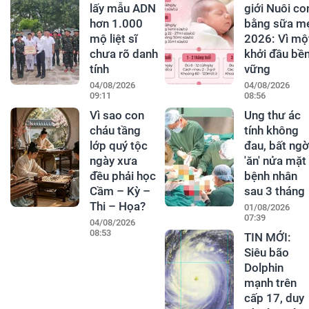
lấy mẫu ADN
giới Nuôi co
hơn 1.000
bằng sữa m
mộ liệt sĩ
2026: Vì mộ
chưa rõ danh
khởi đầu bề
tính
vững
04/08/2026
04/08/2026
09:11
08:56
Vì sao con
Ung thư ác
cháu tầng
tính không
lớp quý tộc
đau, bất ngờ
ngày xưa
'ăn' nửa mặt
đều phải học
bệnh nhân
Cầm – Kỳ –
sau 3 tháng
Thi – Họa?
01/08/2026
07:39
04/08/2026
08:53
TIN MỚI:
Siêu bão
Dolphin
mạnh trên
cấp 17, duy