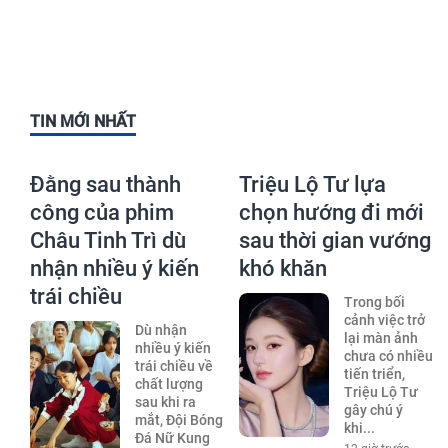
TIN MỚI NHẤT
Đằng sau thành
Triệu Lộ Tư lựa
công của phim
chọn hướng đi mới
Châu Tinh Trì dù
sau thời gian vướng
nhận nhiều ý kiến
khó khăn
trái chiều
Trong bối
cảnh việc trở
Dù nhận
lại màn ảnh
nhiều ý kiến
chưa có nhiều
trái chiều về
tiến triển,
chất lượng
Triệu Lộ Tư
sau khi ra
gây chú ý
mắt, Đội Bóng
khi...
Đá Nữ Kung