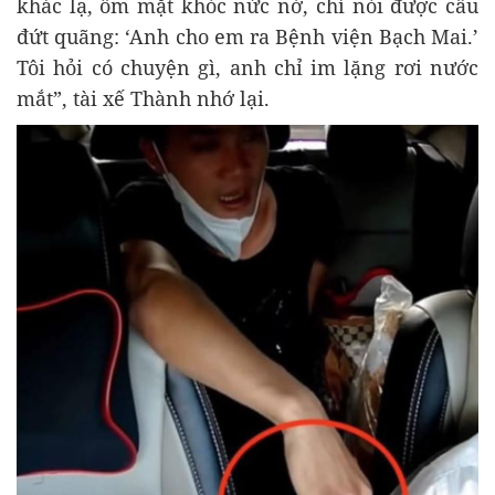
khác lạ, ôm mặt khóc nức nở, chỉ nói được câu
đứt quãng: ‘Anh cho em ra Bệnh viện Bạch Mai.’
Tôi hỏi có chuyện gì, anh chỉ im lặng rơi nước
mắt”, tài xế Thành nhớ lại.