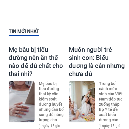
TIN MỚI NHẤT
Mẹ bầu bị tiểu
Muốn người trẻ
đường nên ăn thế
sinh con: Biểu
nào để đủ chất cho
dương là cần nhưng
thai nhi?
chưa đủ
Mẹ bầu bị
Trong bối
tiểu đường
cảnh mức
thai kỳ cần
sinh của Việt
kiểm soát
Nam tiếp tục
đường huyết
xuống thấp,
nhưng cần bổ
Bộ Y tế đề
sung đủ năng
xuất biểu
lượng cho...
dương các...
1 ngày 15 giờ
1 ngày 15 giờ