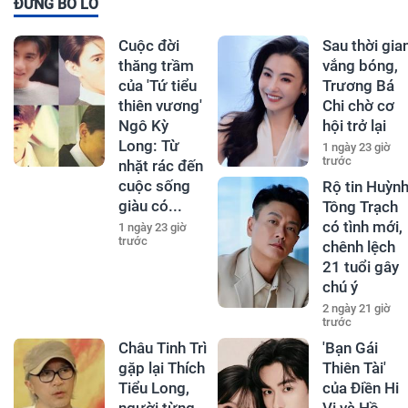
ĐỪNG BỎ LỠ
Cuộc đời
Sau thời gia
thăng trầm
vắng bóng,
của 'Tứ tiểu
Trương Bá
thiên vương'
Chi chờ cơ
Ngô Kỳ
hội trở lại
Long: Từ
1 ngày 23 giờ
trước
nhặt rác đến
cuộc sống
Rộ tin Huỳn
giàu có...
Tông Trạch
có tình mới,
1 ngày 23 giờ
trước
chênh lệch
21 tuổi gây
chú ý
2 ngày 21 giờ
trước
Châu Tinh Trì
'Bạn Gái
gặp lại Thích
Thiên Tài'
Tiểu Long,
của Điền Hi
người từng
Vi và Hồ