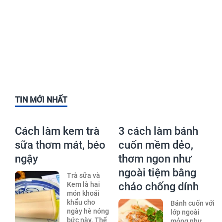
TIN MỚI NHẤT
Cách làm kem trà
3 cách làm bánh
sữa thơm mát, béo
cuốn mềm dẻo,
ngậy
thơm ngon như
ngoài tiệm bằng
Trà sữa và
Kem là hai
chảo chống dính
món khoái
khẩu cho
Bánh cuốn với
ngày hè nóng
lớp ngoài
bức này. Thế
mỏng như