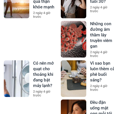
quả thận
tuổi 30?
khỏe mạnh
2 ngày 4 giờ
trước
2 ngày 4 giờ
trước
Những con
đường âm
thầm lây
truyền viêm
gan
2 ngày 4 giờ
trước
Có nên mở
Vì sao bạn
quạt cho
luôn thèm c
thoáng khi
phê buổi
đang bật
sáng?
máy lạnh?
2 ngày 4 giờ
trước
2 ngày 4 giờ
trước
Đều đặn
uống mật
ong mỗi tối