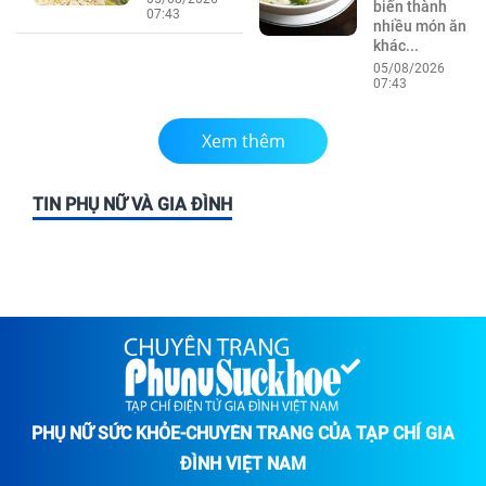
biến thành
07:43
nhiều món ăn
khác...
05/08/2026
07:43
Xem thêm
TIN PHỤ NỮ VÀ GIA ĐÌNH
PHỤ NỮ SỨC KHỎE-CHUYÊN TRANG CỦA TẠP CHÍ GIA
ĐÌNH VIỆT NAM