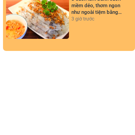
mềm dẻo, thơm ngon
như ngoài tiệm bằng
chảo chống dính
3 giờ trước