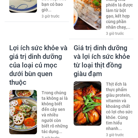
bạn có bao
phiến lá được
giờ...
làm từ bột
gạo, kết hợp
3 giờ trước
cùng phần
nhân chay,...
3 giờ trước
Lợi ích sức khỏe và
Giá trị dinh dưỡng
giá trị dinh dưỡng
và lợi ích sức khỏe
của loại củ mọc
từ loại thịt đồng
dưới bùn quen
giàu đạm
thuộc
Thịt ếch là
thực phẩm
Trong chúng
giàu protein,
ta không ai là
vitamin và
không biết
khoáng chất
đến cây sen
có lợi cho sức
và nhiều
khỏe. Cùng
người còn
tìm hiểu
biết rõ những
nhanh...
tác dụng...
3 giờ trước
3 giờ trước