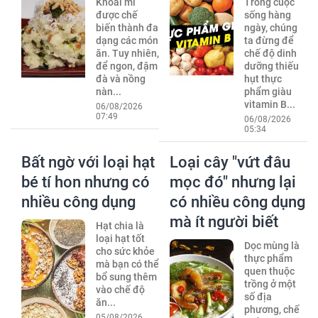
Khoai mì
Trong cuộc
được chế
sống hàng
biến thành đa
ngày, chúng
dạng các món
ta đừng để
ăn. Tuy nhiên,
chế độ dinh
để ngon, đậm
dưỡng thiếu
đà và nồng
hụt thực
nàn...
phẩm giàu
vitamin B...
06/08/2026
07:49
06/08/2026
05:34
Bất ngờ với loại hạt
Loại cây "vứt đâu
bé tí hon nhưng có
mọc đó" nhưng lại
nhiều công dụng
có nhiều công dụng
mà ít người biết
Hạt chia là
loại hạt tốt
Dọc mùng là
cho sức khỏe
thực phẩm
mà bạn có thể
quen thuộc
bổ sung thêm
trồng ở một
vào chế độ
số địa
ăn...
phương, chế
05/08/2026