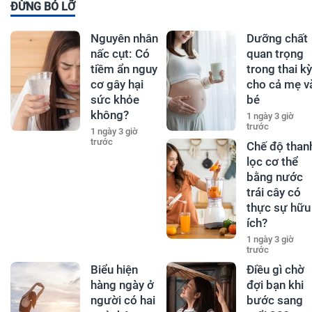
ĐỪNG BỎ LỠ
Nguyên nhân
Dưỡng chất
nấc cụt: Có
quan trọng
tiềm ẩn nguy
trong thai kỳ
cơ gây hại
cho cả mẹ v
sức khỏe
bé
không?
1 ngày 3 giờ
trước
1 ngày 3 giờ
trước
Chế độ than
lọc cơ thể
bằng nước
trái cây có
thực sự hữu
ích?
1 ngày 3 giờ
trước
Biểu hiện
Điều gì chờ
hàng ngày ở
đợi bạn khi
người có hai
bước sang