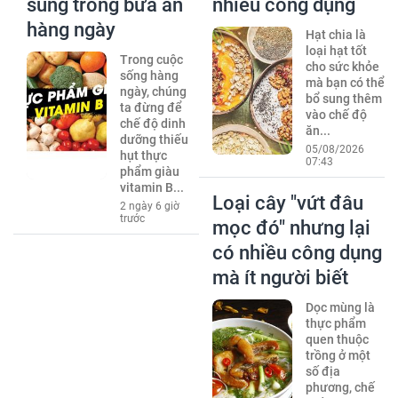
sung trong bữa ăn
nhiều công dụng
hàng ngày
Hạt chia là
loại hạt tốt
Trong cuộc
cho sức khỏe
sống hàng
mà bạn có thể
ngày, chúng
bổ sung thêm
ta đừng để
vào chế độ
chế độ dinh
ăn...
dưỡng thiếu
05/08/2026
hụt thực
07:43
phẩm giàu
vitamin B...
Loại cây "vứt đâu
2 ngày 6 giờ
trước
mọc đó" nhưng lại
có nhiều công dụng
mà ít người biết
Dọc mùng là
thực phẩm
quen thuộc
trồng ở một
số địa
phương, chế