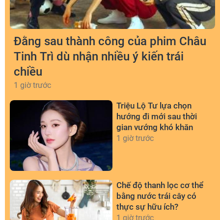
Đằng sau thành công của phim Châu
Tinh Trì dù nhận nhiều ý kiến trái
chiều
1 giờ trước
Triệu Lộ Tư lựa chọn
hướng đi mới sau thời
gian vướng khó khăn
1 giờ trước
Chế độ thanh lọc cơ thể
bằng nước trái cây có
thực sự hữu ích?
1 giờ trước