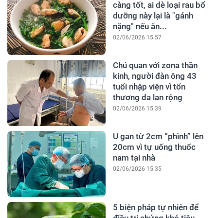
càng tốt, ai dè loại rau bổ
dưỡng này lại là "gánh
nặng" nếu ăn...
02/06/2026 15:57
Chủ quan với zona thần
kinh, người đàn ông 43
tuổi nhập viện vì tổn
thương da lan rộng
02/06/2026 15:39
U gan từ 2cm “phình” lên
20cm vì tự uống thuốc
nam tại nhà
02/06/2026 15:35
5 biện pháp tự nhiên để