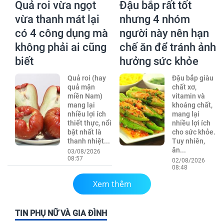
Quả roi vừa ngọt
Đậu bắp rất tốt
vừa thanh mát lại
nhưng 4 nhóm
có 4 công dụng mà
người này nên hạn
không phải ai cũng
chế ăn để tránh ảnh
biết
hưởng sức khỏe
Quả roi (hay
Đậu bắp giàu
quả mận
chất xơ,
miền Nam)
vitamin và
mang lại
khoáng chất,
nhiều lợi ích
mang lại
thiết thực, nổi
nhiều lợi ích
bật nhất là
cho sức khỏe.
thanh nhiệt...
Tuy nhiên,
ăn...
03/08/2026
08:57
02/08/2026
08:48
Xem thêm
TIN PHỤ NỮ VÀ GIA ĐÌNH