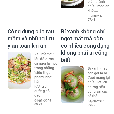
biến thành
nhiều món ăn
khác...
05/08/2026
07:43
Công dụng của rau
Bí xanh không chỉ
mầm và những lưu
ngọt mát mà còn
ý an toàn khi ăn
có nhiều công dụng
không phải ai cũng
Rau mầm từ
lâu đã được
biết
ca ngợi là một
trong những
Bí xanh (hay
"siêu thực
còn gọi là bí
phẩm" nhờ
đao) mang lại
hàm
nhiều lợi ích
lượng dinh
nhưng nếu
dưỡng dồi
dùng sai cách
dào...
có thể...
04/08/2026
04/08/2026
09:29
09:29