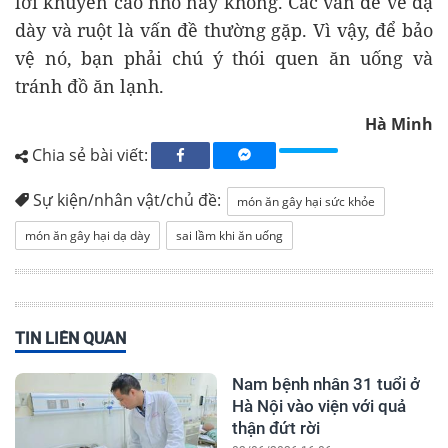
lời khuyến cáo nhỏ này không. Các vấn đề về dạ
dày và ruột là vấn đề thường gặp. Vì vậy, để bảo
vệ nó, bạn phải chú ý thói quen ăn uống và
tránh đồ ăn lạnh.
Hà Minh
Chia sẻ bài viết:
Sự kiện/nhân vật/chủ đề:
món ăn gây hại sức khỏe
món ăn gây hại dạ dày
sai lầm khi ăn uống
TIN LIÊN QUAN
Nam bệnh nhân 31 tuổi ở
Hà Nội vào viện với quả
thận đứt rời