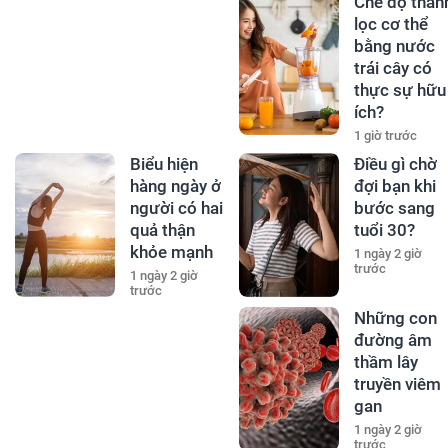
Chế độ than
lọc cơ thể
bằng nước
trái cây có
thực sự hữu
ích?
1 giờ trước
Biểu hiện
Điều gì chờ
hàng ngày ở
đợi bạn khi
người có hai
bước sang
quả thận
tuổi 30?
khỏe mạnh
1 ngày 2 giờ
trước
1 ngày 2 giờ
trước
Những con
đường âm
thầm lây
truyền viêm
gan
1 ngày 2 giờ
trước