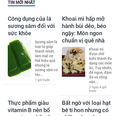
TIN MỚI NHẤT
Công dụng của lá
Khoai mì hấp mỡ
sương sâm đối với
hành bùi dẻo, béo
sức khỏe
ngậy: Món ngon
chuẩn vị quê nhà
Sương sâm là
loại lá giúp
Khoai mì
thanh nhiệt,
được chế
làm mát cơ
biến thành đa
thể hiệu quả
dạng các món
nhưng lá
ăn. Tuy nhiên,
sương sâm có
để ngon, đậm
tác...
đà và nồng
1 giờ trước
nàn...
2 ngày 4 giờ
trước
Thực phẩm giàu
Bất ngờ với loại hạt
vitamin B nên bổ
bé tí hon nhưng có