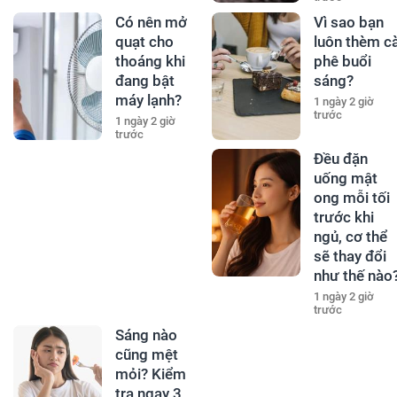
Có nên mở
Vì sao bạn
quạt cho
luôn thèm c
thoáng khi
phê buổi
đang bật
sáng?
máy lạnh?
1 ngày 2 giờ
trước
1 ngày 2 giờ
trước
Đều đặn
uống mật
ong mỗi tối
trước khi
ngủ, cơ thể
sẽ thay đổi
như thế nào
1 ngày 2 giờ
trước
Sáng nào
cũng mệt
mỏi? Kiểm
tra ngay 3