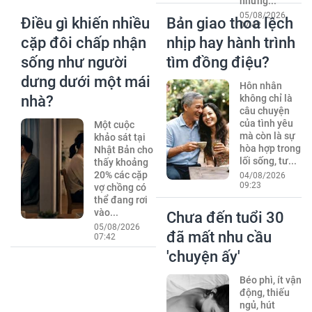
những...
05/08/2026
Điều gì khiến nhiều
Bản giao thoa lệch
07:42
cặp đôi chấp nhận
nhịp hay hành trình
sống như người
tìm đồng điệu?
dưng dưới một mái
Hôn nhân
nhà?
không chỉ là
câu chuyện
của tình yêu
Một cuộc
mà còn là sự
khảo sát tại
hòa hợp trong
Nhật Bản cho
lối sống, tư...
thấy khoảng
20% các cặp
04/08/2026
09:23
vợ chồng có
thể đang rơi
vào...
Chưa đến tuổi 30
05/08/2026
đã mất nhu cầu
07:42
'chuyện ấy'
Béo phì, ít vận
động, thiếu
ngủ, hút