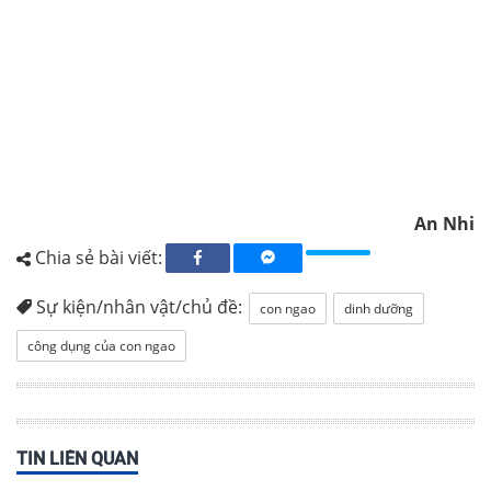
An Nhi
Chia sẻ bài viết:
Sự kiện/nhân vật/chủ đề:
con ngao
dinh dưỡng
công dụng của con ngao
TIN LIÊN QUAN