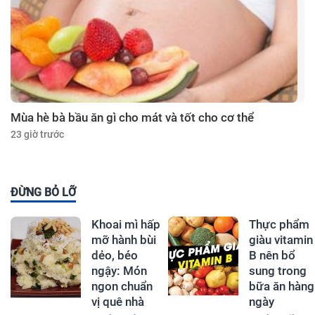
Mùa hè bà bầu ăn gì cho mát và tốt cho cơ thể
23 giờ trước
ĐỪNG BỎ LỠ
Khoai mì hấp
Thực phẩm
mỡ hành bùi
giàu vitamin
dẻo, béo
B nên bổ
ngậy: Món
sung trong
ngon chuẩn
bữa ăn hàng
vị quê nhà
ngày