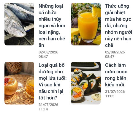
Những loại
Thức uống
cá chứa
giải nhiệt
nhiều thủy
mùa hè cực
ngân và kim
đã, nhưng
loại nặng,
nhóm người
nên hạn chế
này nên hạn
ăn
chế
02/08/2026
02/08/2026
08:47
08:47
Loại quả bổ
Cách làm
dưỡng cho
cơm cuộn
mọi lứa tuổi:
rong biển
Vì sao khi
kiểu mới
nấu chín lại
31/07/2026
11:05
tốt hơn?
31/07/2026
11:14