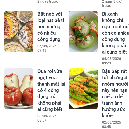
2 ngày trước
2 ngày 3 giờ
trước
Bất ngờ với
Bí xanh
loại hạt bé tí
không chỉ
hon nhưng
ngọt mát m
có nhiều
còn có nhiề
công dụng
công dụng
không phải
05/08/2026
07:43
ai cũng biết
04/08/2026
09:29
Quả roi vừa
Đậu bắp rất
ngọt vừa
tốt nhưng 4
thanh mát lại
nhóm người
có 4 công
này nên hạn
dụng mà
chế ăn để
không phải
tránh ảnh
ai cũng biết
hưởng sức
khỏe
03/08/2026
08:57
02/08/2026
08:48