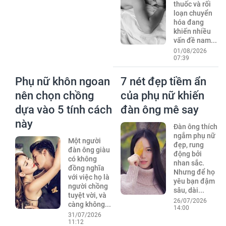
thuốc và rối
loạn chuyển
hóa đang
khiến nhiều
vấn đề nam...
01/08/2026
07:39
Phụ nữ khôn ngoan
7 nét đẹp tiềm ẩn
nên chọn chồng
của phụ nữ khiến
dựa vào 5 tính cách
đàn ông mê say
này
Đàn ông thích
ngắm phụ nữ
Một người
đẹp, rung
đàn ông giàu
động bởi
có không
nhan sắc.
đồng nghĩa
Nhưng để họ
với việc họ là
yêu bạn đậm
người chồng
sâu, dài...
tuyệt vời, và
26/07/2026
càng không...
14:00
31/07/2026
11:12