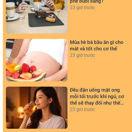
phê buổi sáng?
23 giờ trước
Mùa hè bà bầu ăn gì cho
mát và tốt cho cơ thể
23 giờ trước
Đều đặn uống mật ong
mỗi tối trước khi ngủ, cơ
thể sẽ thay đổi như thế
nào?
23 giờ trước