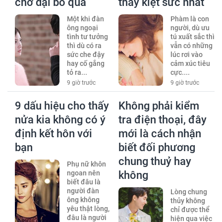
chớ dại bỏ qua
thấy kiệt sức nhất
Một khi đàn
Phàm là con
ông ngoại
người, dù ưu
tình tư tưởng
tú xuất sắc thì
thì dù có ra
vẫn có những
sức che đậy
lúc rơi vào
hay cố gắng
cảm xúc tiêu
tỏ ra...
cực....
9 giờ trước
9 giờ trước
9 dấu hiệu cho thấy
Không phải kiểm
nửa kia không có ý
tra điện thoại, đây
định kết hôn với
mới là cách nhận
bạn
biết đối phương
chung thuỷ hay
Phụ nữ khôn
ngoan nên
không
biết đâu là
người đàn
Lòng chung
ông không
thủy không
yêu thật lòng,
chỉ được thể
đâu là người
hiện qua việc