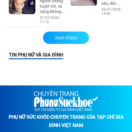
người chồng
sâu, dài...
tuyệt vời, và
26/07/2026
càng không...
14:00
31/07/2026
11:12
Xem thêm
TIN PHỤ NỮ VÀ GIA ĐÌNH
PHỤ NỮ SỨC KHỎE-CHUYÊN TRANG CỦA TẠP CHÍ GIA
ĐÌNH VIỆT NAM