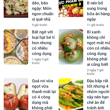
dẻo, béo
B nên bổ
ngậy: Món
sung trong
ngon chuẩn
bữa ăn hàng
vị quê nhà
ngày
9 giờ trước
11 giờ trước
Bất ngờ với
Bí xanh
loại hạt bé tí
không chỉ
hon nhưng
ngọt mát m
có nhiều
còn có nhiề
công dụng
công dụng
không phải
1 ngày 9 giờ
trước
ai cũng biết
2 ngày 7 giờ
trước
Quả roi vừa
Đậu bắp rất
ngọt vừa
tốt nhưng 4
thanh mát lại
nhóm người
có 4 công
này nên hạn
dụng mà
chế ăn để
không phải
tránh ảnh