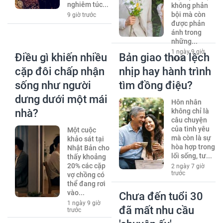
nghiêm túc...
không phản
bội mà còn
9 giờ trước
được phản
ánh trong
những...
1 ngày 9 giờ
Điều gì khiến nhiều
Bản giao thoa lệch
trước
cặp đôi chấp nhận
nhịp hay hành trình
sống như người
tìm đồng điệu?
dưng dưới một mái
Hôn nhân
nhà?
không chỉ là
câu chuyện
của tình yêu
Một cuộc
mà còn là sự
khảo sát tại
hòa hợp trong
Nhật Bản cho
lối sống, tư...
thấy khoảng
20% các cặp
2 ngày 7 giờ
trước
vợ chồng có
thể đang rơi
vào...
Chưa đến tuổi 30
1 ngày 9 giờ
đã mất nhu cầu
trước