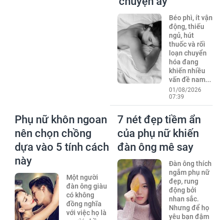
'chuyện ấy'
Béo phì, ít vận
động, thiếu
ngủ, hút
thuốc và rối
loạn chuyển
hóa đang
khiến nhiều
vấn đề nam...
01/08/2026
07:39
Phụ nữ khôn ngoan
7 nét đẹp tiềm ẩn
nên chọn chồng
của phụ nữ khiến
dựa vào 5 tính cách
đàn ông mê say
này
Đàn ông thích
ngắm phụ nữ
Một người
đẹp, rung
đàn ông giàu
động bởi
có không
nhan sắc.
đồng nghĩa
Nhưng để họ
với việc họ là
yêu bạn đậm