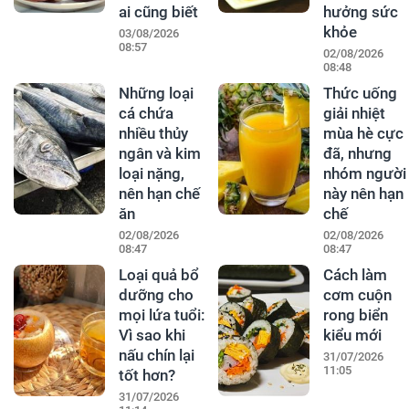
ai cũng biết
hưởng sức
khỏe
03/08/2026
08:57
02/08/2026
08:48
Những loại
Thức uống
cá chứa
giải nhiệt
nhiều thủy
mùa hè cực
ngân và kim
đã, nhưng
loại nặng,
nhóm người
nên hạn chế
này nên hạn
ăn
chế
02/08/2026
02/08/2026
08:47
08:47
Loại quả bổ
Cách làm
dưỡng cho
cơm cuộn
mọi lứa tuổi:
rong biển
Vì sao khi
kiểu mới
nấu chín lại
31/07/2026
11:05
tốt hơn?
31/07/2026