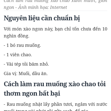
Cách làm rau muống xào chao xanh mướt, giòn
ngon - Ảnh minh họa: Internet
Nguyên liệu cần chuẩn bị
Với món xào ngon này, bạn chỉ tốn chưa đến 10
nghìn đồng.
- 1 bó rau muống.
- 1 viên chao.
- Vài tép tỏi băm nhỏ.
Gia vị: Muối, dầu ăn.
Cách làm rau muống xào chao tỏi
thơm ngon bất bại
- Rau muống nhặt lấy phần tươi, ngâm với nước
muối trong vài phút rồi rửa sạch, để ráo.