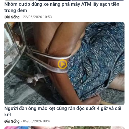
Nhóm cướp dùng xe nâng phá máy ATM lấy sạch tiền
trong đêm
Đời Sống
-
22/06/2026 10:53
Người đàn ông mắc kẹt cùng rắn độc suốt 4 giờ và cái
kết
Đời Sống
-
05/06/2026 09:41