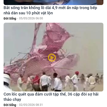
Bắt sống trăn khổng lồ dài 4,9 mét ẩn nấp trong bếp
nhà dân sau 10 phút vật lộn
Đời Sống
-
05/05/2026 06:00
Cơn lốc quét qua đám cưới tập thể, 36 cặp đôi sợ hãi
tháo chạy
Đời Sống
-
02/05/2026 08:31