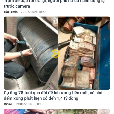
Trộm xe đạp rồi trả lại, người phụ nữ có hành động lạ
trước camera
Hài Hước
-
22/06/2026 10:53
Cụ ông 78 tuổi qua đời để lại rương tiền mặt, cả nhà
đếm xong phát hiện có đến 1,4 tỷ đồng
Video
-
19/06/2026 09:09