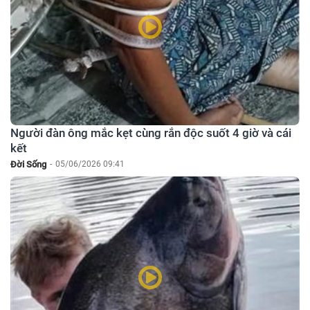
Người đàn ông mắc kẹt cùng rắn độc suốt 4 giờ và cái
kết
Đời Sống
-
05/06/2026 09:41