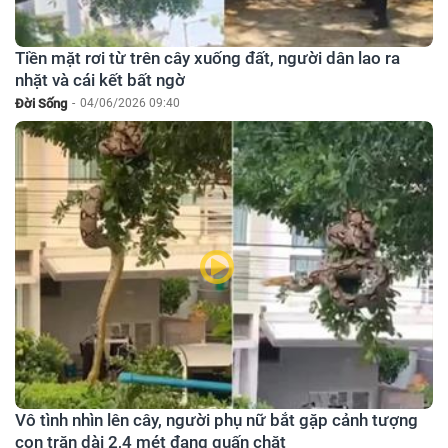
Tiền mặt rơi từ trên cây xuống đất, người dân lao ra
nhặt và cái kết bất ngờ
Đời Sống
-
04/06/2026 09:40
Vô tình nhìn lên cây, người phụ nữ bắt gặp cảnh tượng
con trăn dài 2,4 mét đang quấn chặt