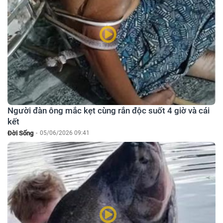
Người đàn ông mắc kẹt cùng rắn độc suốt 4 giờ và cái
kết
Đời Sống
-
05/06/2026 09:41