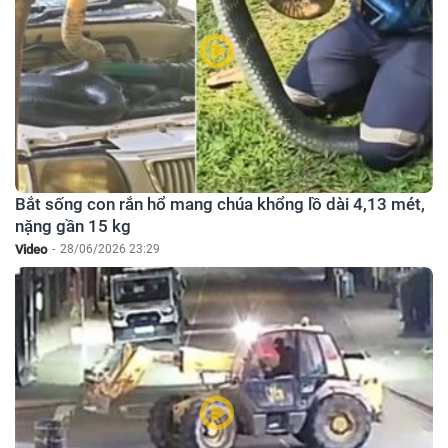
Bắt sống con rắn hổ mang chúa khổng lồ dài 4,13 mét,
nặng gần 15 kg
Video
-
28/06/2026 23:29