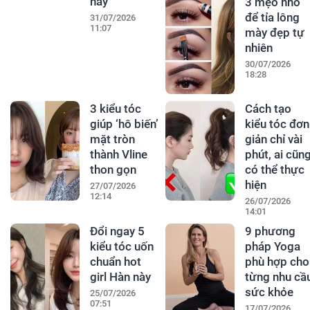
này
3 mẹo nhỏ
để tỉa lông
31/07/2026
11:07
mày đẹp tự
nhiên
30/07/2026
18:28
3 kiểu tóc
Cách tạo
giúp ‘hô biến’
kiểu tóc đơn
mặt tròn
giản chỉ vài
thành Vline
phút, ai cũn
thon gọn
có thể thực
hiện
27/07/2026
12:14
26/07/2026
14:01
Đổi ngay 5
9 phương
kiểu tóc uốn
pháp Yoga
chuẩn hot
phù hợp cho
girl Hàn này
từng nhu cầ
sức khỏe
25/07/2026
07:51
17/07/2026