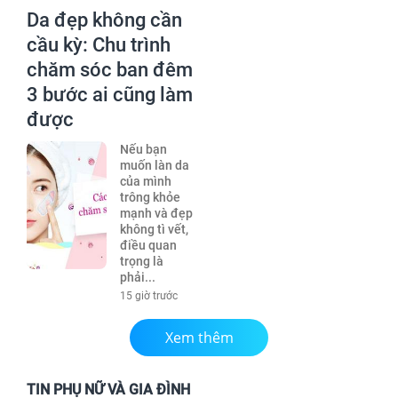
Da đẹp không cần
cầu kỳ: Chu trình
chăm sóc ban đêm
3 bước ai cũng làm
được
Nếu bạn
muốn làn da
của mình
trông khỏe
mạnh và đẹp
không tì vết,
điều quan
trọng là
phải...
15 giờ trước
Xem thêm
TIN PHỤ NỮ VÀ GIA ĐÌNH