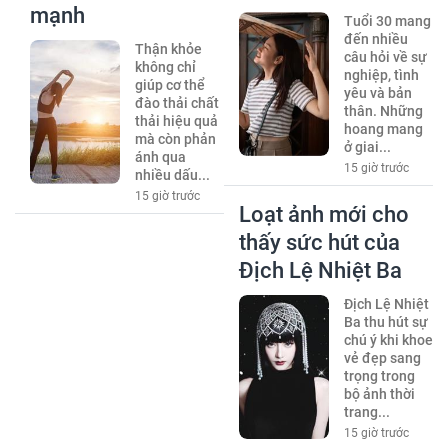
mạnh
Tuổi 30 mang
đến nhiều
Thận khỏe
câu hỏi về sự
không chỉ
nghiệp, tình
giúp cơ thể
yêu và bản
đào thải chất
thân. Những
thải hiệu quả
hoang mang
mà còn phản
ở giai...
ánh qua
15 giờ trước
nhiều dấu...
15 giờ trước
Loạt ảnh mới cho
thấy sức hút của
Địch Lệ Nhiệt Ba
Địch Lệ Nhiệt
Ba thu hút sự
chú ý khi khoe
vẻ đẹp sang
trọng trong
bộ ảnh thời
trang...
15 giờ trước