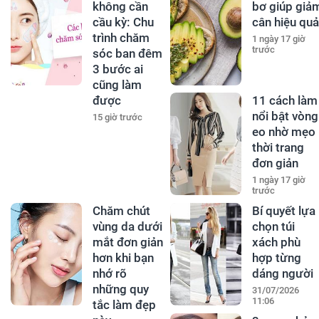
không cần
bơ giúp giả
cầu kỳ: Chu
cân hiệu quả
trình chăm
1 ngày 17 giờ
trước
sóc ban đêm
3 bước ai
cũng làm
được
11 cách làm
nổi bật vòng
15 giờ trước
eo nhờ mẹo
thời trang
đơn giản
1 ngày 17 giờ
trước
Chăm chút
Bí quyết lựa
vùng da dưới
chọn túi
mắt đơn giản
xách phù
hơn khi bạn
hợp từng
nhớ rõ
dáng người
những quy
31/07/2026
11:06
tắc làm đẹp