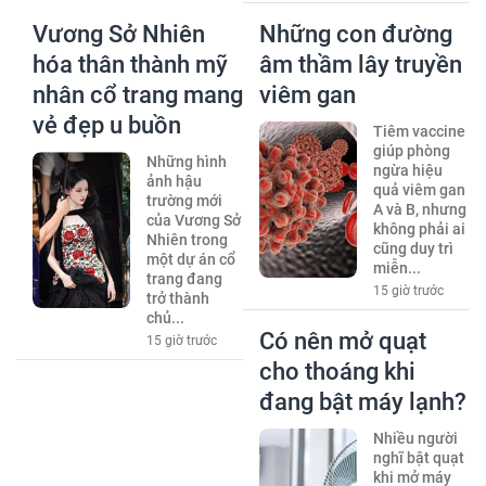
Vương Sở Nhiên
Những con đường
hóa thân thành mỹ
âm thầm lây truyền
nhân cổ trang mang
viêm gan
vẻ đẹp u buồn
Tiêm vaccine
giúp phòng
Những hình
ngừa hiệu
ảnh hậu
quả viêm gan
trường mới
A và B, nhưng
của Vương Sở
không phải ai
Nhiên trong
cũng duy trì
một dự án cổ
miễn...
trang đang
15 giờ trước
trở thành
chủ...
Có nên mở quạt
15 giờ trước
cho thoáng khi
đang bật máy lạnh?
Nhiều người
nghĩ bật quạt
khi mở máy