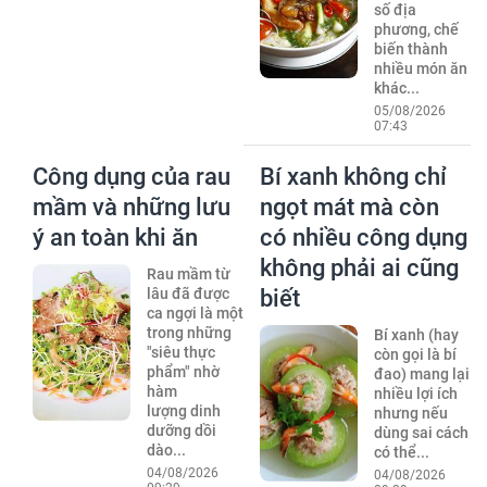
số địa
phương, chế
biến thành
nhiều món ăn
khác...
05/08/2026
07:43
Công dụng của rau
Bí xanh không chỉ
mầm và những lưu
ngọt mát mà còn
ý an toàn khi ăn
có nhiều công dụng
không phải ai cũng
Rau mầm từ
lâu đã được
biết
ca ngợi là một
trong những
Bí xanh (hay
"siêu thực
còn gọi là bí
phẩm" nhờ
đao) mang lại
hàm
nhiều lợi ích
lượng dinh
nhưng nếu
dưỡng dồi
dùng sai cách
dào...
có thể...
04/08/2026
04/08/2026