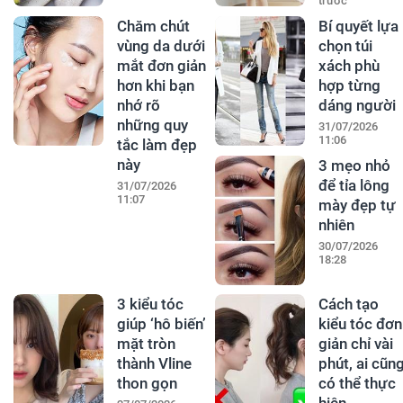
trước
Chăm chút
Bí quyết lựa
vùng da dưới
chọn túi
mắt đơn giản
xách phù
hơn khi bạn
hợp từng
nhớ rõ
dáng người
những quy
31/07/2026
11:06
tắc làm đẹp
này
3 mẹo nhỏ
để tỉa lông
31/07/2026
11:07
mày đẹp tự
nhiên
30/07/2026
18:28
3 kiểu tóc
Cách tạo
giúp ‘hô biến’
kiểu tóc đơn
mặt tròn
giản chỉ vài
thành Vline
phút, ai cũn
thon gọn
có thể thực