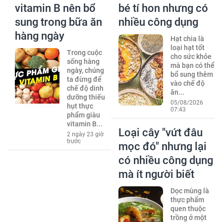
vitamin B nên bổ
bé tí hon nhưng có
sung trong bữa ăn
nhiều công dụng
hàng ngày
Hạt chia là
loại hạt tốt
Trong cuộc
cho sức khỏe
sống hàng
mà bạn có thể
ngày, chúng
bổ sung thêm
ta đừng để
vào chế độ
chế độ dinh
ăn...
dưỡng thiếu
05/08/2026
hụt thực
07:43
phẩm giàu
vitamin B...
Loại cây "vứt đâu
2 ngày 23 giờ
trước
mọc đó" nhưng lại
có nhiều công dụng
mà ít người biết
Dọc mùng là
thực phẩm
quen thuộc
trồng ở một