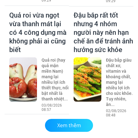
09:29
09:29
Quả roi vừa ngọt
Đậu bắp rất tốt
vừa thanh mát lại
nhưng 4 nhóm
có 4 công dụng mà
người này nên hạn
không phải ai cũng
chế ăn để tránh ảnh
biết
hưởng sức khỏe
Quả roi (hay
Đậu bắp giàu
quả mận
chất xơ,
miền Nam)
vitamin và
mang lại
khoáng chất,
nhiều lợi ích
mang lại
thiết thực, nổi
nhiều lợi ích
bật nhất là
cho sức khỏe.
thanh nhiệt...
Tuy nhiên,
ăn...
03/08/2026
08:57
02/08/2026
08:48
Xem thêm