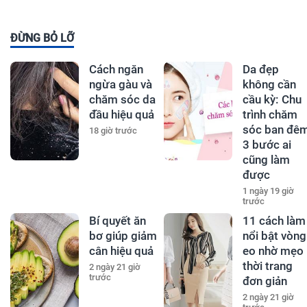
ĐỪNG BỎ LỠ
Cách ngăn
Da đẹp
ngừa gàu và
không cần
chăm sóc da
cầu kỳ: Chu
đầu hiệu quả
trình chăm
sóc ban đê
18 giờ trước
3 bước ai
cũng làm
được
1 ngày 19 giờ
trước
Bí quyết ăn
11 cách làm
bơ giúp giảm
nổi bật vòng
cân hiệu quả
eo nhờ mẹo
thời trang
2 ngày 21 giờ
trước
đơn giản
2 ngày 21 giờ