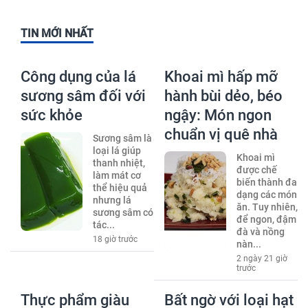
TIN MỚI NHẤT
Công dụng của lá
Khoai mì hấp mỡ
sương sâm đối với
hành bùi dẻo, béo
sức khỏe
ngậy: Món ngon
chuẩn vị quê nhà
Sương sâm là
loại lá giúp
Khoai mì
thanh nhiệt,
được chế
làm mát cơ
biến thành đa
thể hiệu quả
dạng các món
nhưng lá
ăn. Tuy nhiên,
sương sâm có
để ngon, đậm
tác...
đà và nồng
18 giờ trước
nàn...
2 ngày 21 giờ
trước
Thực phẩm giàu
Bất ngờ với loại hạt