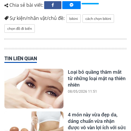
Chia sẻ bài viết:
Sự kiện/nhân vật/chủ đề:
bikini
cách chọn bikini
chọn đồ đi biển
TIN LIÊN QUAN
Loại bỏ quầng thâm mắt
từ những loại mặt nạ thiên
nhiên
08/05/2026 11:51
4 món này vừa đẹp da,
dáng chuẩn vừa nhận
được vô vàn lợi ích với sức