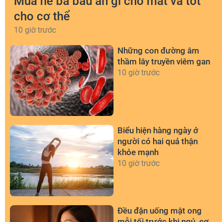
Mùa hè bà bầu ăn gì cho mát và tốt
cho cơ thể
10 giờ trước
Những con đường âm
thầm lây truyền viêm gan
10 giờ trước
Biểu hiện hàng ngày ở
người có hai quả thận
khỏe mạnh
10 giờ trước
Đều đặn uống mật ong
mỗi tối trước khi ngủ, cơ