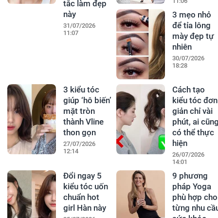
11:06
tắc làm đẹp
này
3 mẹo nhỏ
để tỉa lông
31/07/2026
11:07
mày đẹp tự
nhiên
30/07/2026
18:28
3 kiểu tóc
Cách tạo
giúp ‘hô biến’
kiểu tóc đơn
mặt tròn
giản chỉ vài
thành Vline
phút, ai cũn
thon gọn
có thể thực
hiện
27/07/2026
12:14
26/07/2026
14:01
Đổi ngay 5
9 phương
kiểu tóc uốn
pháp Yoga
chuẩn hot
phù hợp cho
girl Hàn này
từng nhu cầ