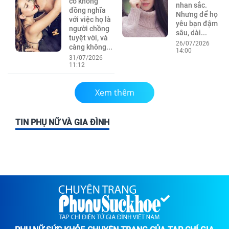
có không
nhan sắc.
đồng nghĩa
Nhưng để họ
với việc họ là
yêu bạn đậm
người chồng
sâu, dài...
tuyệt vời, và
26/07/2026
càng không...
14:00
31/07/2026
11:12
Xem thêm
TIN PHỤ NỮ VÀ GIA ĐÌNH