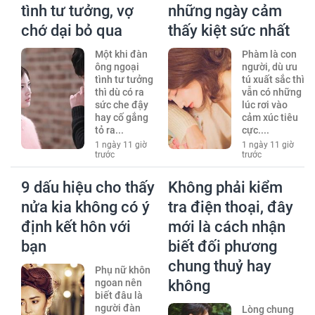
tình tư tưởng, vợ
những ngày cảm
chớ dại bỏ qua
thấy kiệt sức nhất
Một khi đàn
Phàm là con
ông ngoại
người, dù ưu
tình tư tưởng
tú xuất sắc thì
thì dù có ra
vẫn có những
sức che đậy
lúc rơi vào
hay cố gắng
cảm xúc tiêu
tỏ ra...
cực....
1 ngày 11 giờ
1 ngày 11 giờ
trước
trước
9 dấu hiệu cho thấy
Không phải kiểm
nửa kia không có ý
tra điện thoại, đây
định kết hôn với
mới là cách nhận
bạn
biết đối phương
chung thuỷ hay
Phụ nữ khôn
ngoan nên
không
biết đâu là
người đàn
Lòng chung