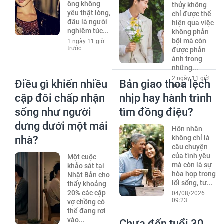
ông không
thủy không
yêu thật lòng,
chỉ được thể
đâu là người
hiện qua việc
nghiêm túc...
không phản
bội mà còn
1 ngày 11 giờ
trước
được phản
ánh trong
những...
2 ngày 11 giờ
Điều gì khiến nhiều
Bản giao thoa lệch
trước
cặp đôi chấp nhận
nhịp hay hành trình
sống như người
tìm đồng điệu?
dưng dưới một mái
Hôn nhân
nhà?
không chỉ là
câu chuyện
của tình yêu
Một cuộc
mà còn là sự
khảo sát tại
hòa hợp trong
Nhật Bản cho
lối sống, tư...
thấy khoảng
20% các cặp
04/08/2026
09:23
vợ chồng có
thể đang rơi
vào...
Chưa đến tuổi 30