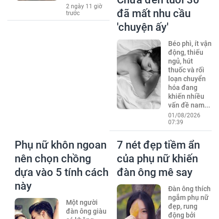
2 ngày 11 giờ
đã mất nhu cầu
trước
'chuyện ấy'
Béo phì, ít vận
động, thiếu
ngủ, hút
thuốc và rối
loạn chuyển
hóa đang
khiến nhiều
vấn đề nam...
01/08/2026
07:39
Phụ nữ khôn ngoan
7 nét đẹp tiềm ẩn
nên chọn chồng
của phụ nữ khiến
dựa vào 5 tính cách
đàn ông mê say
này
Đàn ông thích
ngắm phụ nữ
Một người
đẹp, rung
đàn ông giàu
động bởi