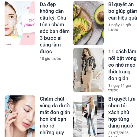
Da đẹp
Bí quyết ăn
không cần
bơ giúp giả
cầu kỳ: Chu
cân hiệu quả
trình chăm
1 ngày 11 giờ
trước
sóc ban đêm
3 bước ai
cũng làm
được
11 cách làm
nổi bật vòng
10 giờ trước
eo nhờ mẹo
thời trang
đơn giản
1 ngày 11 giờ
trước
Chăm chút
Bí quyết lựa
vùng da dưới
chọn túi
mắt đơn giản
xách phù
hơn khi bạn
hợp từng
nhớ rõ
dáng người
những quy
31/07/2026