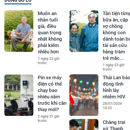
ĐỪNG BỎ LỠ
Muốn an
Tằn tiện từn
nhàn tuổi
bữa ăn, cặp
già, điều
vợ chồng
quan trọng
không con
nhất không
dành toàn b
phải kiếm
tài sản cứu
nhiều hơn
hàng trăm
trẻ mắc...
1 ngày 23 giờ
trước
1 ngày 23 giờ
trước
Pin xe máy
Thái Lan bá
điện có thể
động tình
chạy bao
hình lây
nhiêu năm
nhiễm HIV
trước khi cần
28/07/2026
10:33
thay mới?
2 ngày 21 giờ
trước
Chàng trai
xứ Thanh