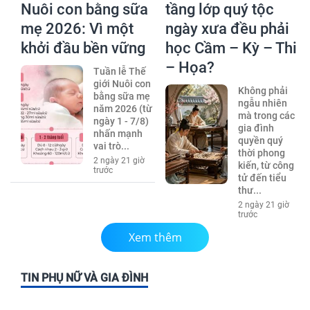
Nuôi con bằng sữa
tầng lớp quý tộc
mẹ 2026: Vì một
ngày xưa đều phải
khởi đầu bền vững
học Cầm – Kỳ – Thi
– Họa?
Tuần lễ Thế
giới Nuôi con
Không phải
bằng sữa mẹ
ngẫu nhiên
năm 2026 (từ
mà trong các
ngày 1 - 7/8)
gia đình
nhấn mạnh
quyền quý
vai trò...
thời phong
2 ngày 21 giờ
kiến, từ công
trước
tử đến tiểu
thư...
2 ngày 21 giờ
trước
Xem thêm
TIN PHỤ NỮ VÀ GIA ĐÌNH