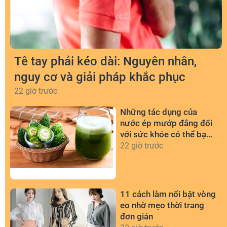
Tê tay phải kéo dài: Nguyên nhân,
nguy cơ và giải pháp khắc phục
22 giờ trước
Những tác dụng của
nước ép mướp đắng đối
với sức khỏe có thể bạn
chưa biết
22 giờ trước
11 cách làm nổi bật vòng
eo nhờ mẹo thời trang
đơn giản