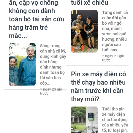
ăn, cặp vợ chồng
tuổi xế chiều
không con dành
Từng dành cả
toàn bộ tài sản cứu
cuộc đời gắn
bó với ngôi
hàng trăm trẻ
nhà, mảnh
vườn nơi quê
mắc...
hương, nhiều
người cao
Sống trong
tuổi nay...
căn nhà cũ kỹ,
dùng kính gãy
2 ngày 21 giờ
trước
dán băng
dính nhưng
dành toàn bộ
Pin xe máy điện có
tài sản tích
thể chạy bao nhiêu
cóp...
năm trước khi cần
1 ngày 23 giờ
trước
thay mới?
Tuổi thọ pin
xe máy điện
chịu tác động
của nhiều yếu
tố, từ loại pin,