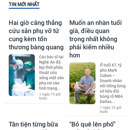
TIN MỚI NHẤT
Hai giờ căng thẳng
Muốn an nhàn tuổi
cứu sản phụ vỡ tử
già, điều quan
cung kèm tổn
trọng nhất không
thương bàng quang
phải kiếm nhiều
hơn
Các bác sĩ tại
Nghệ An đã
Ở tuổi 67, tỷ
kịp thời phẫu
phú Mark
thuật cứu
Cuban –
sống một sản
Doanh nhân
phụ rơi vào
nổi tiếng từng
tình trạng...
sở hữu đội
1 ngày 15 giờ
bóng rổ NBA
trước
Dallas...
1 ngày 23 giờ
trước
Tằn tiện từng bữa
"Bỏ quê lên phố"