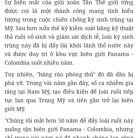
Sự biến mất của giòi xoắn Tân Thế giới từng
được coi là một thành công mang tính biểu
tượng trong cuộc chiến chống ký sinh trùng tại
Mỹ. Sau hơn nửa thế kỷ kiểm soát bằng kỹ thuật
thả ruồi vô sinh và giám sát dịch tễ, loài ký sinh
trùng này đã bị đẩy lùi khỏi lãnh thổ nước này
và được duy trì ở khu vực biên giới Panama -
Colombia suốt nhiều năm.
Tuy nhiên, "hàng rào phòng thủ" đó đã dần bị
phá vỡ. Trong vài năm gần đây, số ca nhiễm gia
tăng tại Nam Mỹ, tạo điều kiện để loài ruồi tiếp
tục lan qua Trung Mỹ và tiến gần trở lại biên
giới Mỹ.
"Chúng tôi mất hơn 50 năm để đẩy loài ruồi này
xuống tận biên giới Panama - Colombia, nhưng
chỉ trong vài năm nó đã nhanh chóng lan rộng