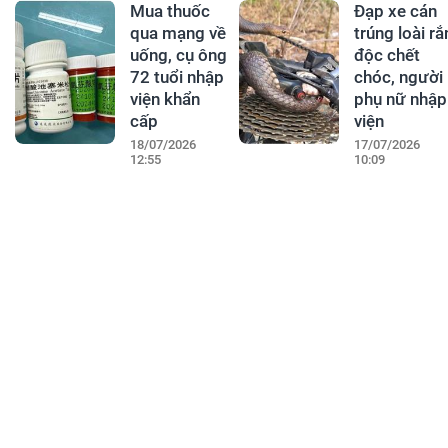
Mua thuốc
Đạp xe cán
qua mạng về
trúng loài rắ
uống, cụ ông
độc chết
72 tuổi nhập
chóc, người
viện khẩn
phụ nữ nhập
cấp
viện
18/07/2026
17/07/2026
12:55
10:09