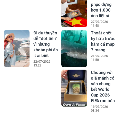
phục dựng
hơn 1.000
ảnh liệt sĩ
27/07/2026
11:48
Đi du thuyền
Thoát chết
dễ "đốt tiền"
hy hữu trướ
vì những
hàm cá mập
khoản phí ẩn
7 mang
ít ai biết
21/07/2026
11:50
22/07/2026
13:23
Choáng với
giá mảnh cỏ
sân chung
kết World
Cup 2026
FIFA rao bán
19/07/2026
08:34