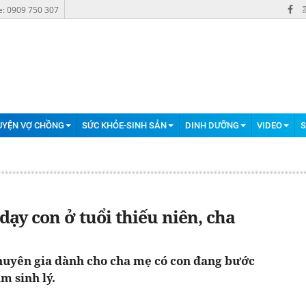
e: 0909 750 307
UYỆN VỢ CHỒNG
SỨC KHỎE-SINH SẢN
DINH DƯỠNG
VIDEO
S
ạy con ở tuổi thiếu niên, cha
chuyên gia dành cho cha mẹ có con đang bước
m sinh lý.