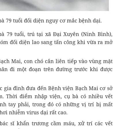
 bà 79 tuổi đối diện nguy cơ mắc bệnh dại.
à 79 tuổi, trú tại xã Đại Xuyên (Ninh Bình),
xóm đối diện lao sang tấn công khi vừa ra mở
Bạch Mai, con chó cắn liên tiếp vào vùng mặt
hân đi một đoạn trên đường trước khi được
 gia đình đưa đến Bệnh viện Bạch Mai cơ sở
. Thời điểm nhập viện, cụ bà có nhiều vết
h tay phải, trong đó có những vị trí bị mất
ơi nhiễm virus dại rất cao.
bác sĩ khẩn trương cầm máu, xử trí các vết