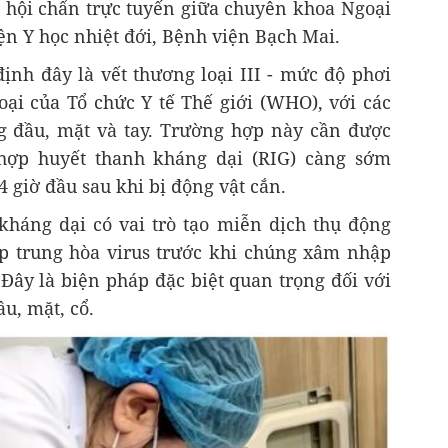
t hội chẩn trực tuyến giữa chuyên khoa Ngoại
iện Y học nhiệt đới, Bệnh viện Bạch Mai.
định đây là vết thương loại III - mức độ phơi
ại của Tổ chức Y tế Thế giới (WHO), với các
g đầu, mặt và tay. Trường hợp này cần được
 hợp huyết thanh kháng dại (RIG) càng sớm
4 giờ đầu sau khi bị động vật cắn.
 kháng dại có vai trò tạo miễn dịch thụ động
iúp trung hòa virus trước khi chúng xâm nhập
Đây là biện pháp đặc biệt quan trọng đối với
u, mặt, cổ.