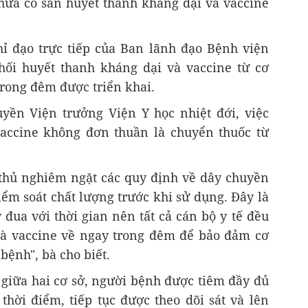
hưa có sẵn huyết thanh kháng dại và vaccine
hỉ đạo trực tiếp của Ban lãnh đạo Bệnh viện
ối huyết thanh kháng dại và vaccine từ cơ
rong đêm được triển khai.
yền Viện trưởng Viện Y học nhiệt đới, việc
accine không đơn thuần là chuyển thuốc từ
 thủ nghiêm ngặt các quy định về dây chuyền
iểm soát chất lượng trước khi sử dụng. Đây là
 đua với thời gian nên tất cả cán bộ y tế đều
và vaccine về ngay trong đêm để bảo đảm cơ
 bệnh", bà cho biết.
giữa hai cơ sở, người bệnh được tiêm đầy đủ
thời điểm, tiếp tục được theo dõi sát và lên