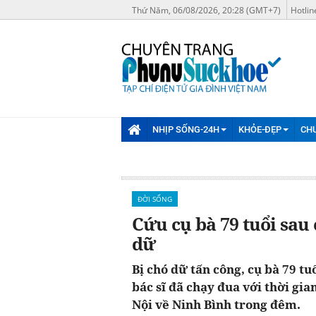
Thứ Năm, 06/08/2026, 20:28 (GMT+7)
Hotlin
NHỊP SỐNG-24H
KHỎE-ĐẸP
CH
ĐỜI SỐNG
Cứu cụ bà 79 tuổi sau
dữ
Bị chó dữ tấn công, cụ bà 79 t
bác sĩ đã chạy đua với thời gia
Nội về Ninh Bình trong đêm.