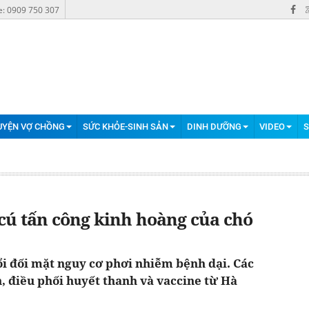
e: 0909 750 307
UYỆN VỢ CHỒNG
SỨC KHỎE-SINH SẢN
DINH DƯỠNG
VIDEO
S
 cú tấn công kinh hoàng của chó
uổi đối mặt nguy cơ phơi nhiễm bệnh dại. Các
n, điều phối huyết thanh và vaccine từ Hà