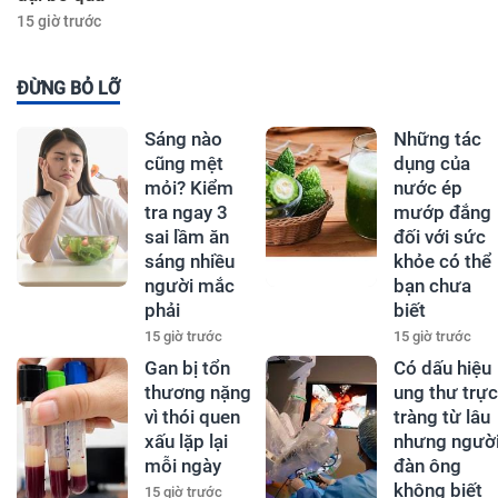
15 giờ trước
ĐỪNG BỎ LỠ
Sáng nào
Những tác
cũng mệt
dụng của
mỏi? Kiểm
nước ép
tra ngay 3
mướp đắng
sai lầm ăn
đối với sức
sáng nhiều
khỏe có thể
người mắc
bạn chưa
phải
biết
15 giờ trước
15 giờ trước
Gan bị tổn
Có dấu hiệu
thương nặng
ung thư trực
vì thói quen
tràng từ lâu
xấu lặp lại
nhưng ngườ
mỗi ngày
đàn ông
không biết
15 giờ trước