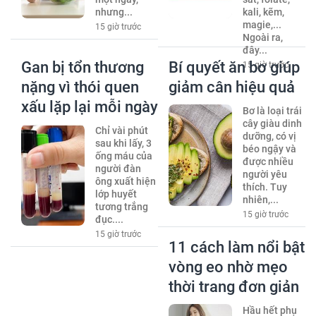
nhưng...
kali, kẽm,
magie,...
15 giờ trước
Ngoài ra,
đây...
Gan bị tổn thương
Bí quyết ăn bơ giúp
15 giờ trước
nặng vì thói quen
giảm cân hiệu quả
xấu lặp lại mỗi ngày
Bơ là loại trái
cây giàu dinh
Chỉ vài phút
dưỡng, có vị
sau khi lấy, 3
béo ngậy và
ống máu của
được nhiều
người đàn
người yêu
ông xuất hiện
thích. Tuy
lớp huyết
nhiên,...
tương trắng
15 giờ trước
đục....
15 giờ trước
11 cách làm nổi bật
vòng eo nhờ mẹo
thời trang đơn giản
Hầu hết phụ