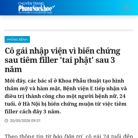
PHÒNG BỆNH
Cô gái nhập viện vì biến chứng
sau tiêm filler 'tai phật' sau 3
năm
Mới đây, các bác sĩ ở Khoa Phẫu thuật tạo hình
thẩm mỹ và hàm mặt, Bệnh viện E tiếp nhận và
điều trị thành công cho một người bệnh nữ, 24
tuổi, ở Hà Nội bị biến chứng muộn từ việc tiêm
filler cách đây 3 năm.
20/05/2026 09:31
Theo thông tin từ
báo Dân trí,
cô gái 24 tuổi đến