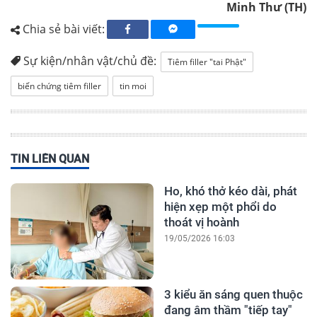
Minh Thư (TH)
Chia sẻ bài viết:
Sự kiện/nhân vật/chủ đề:
Tiêm filler "tai Phật"
biến chứng tiêm filler
tin moi
TIN LIÊN QUAN
Ho, khó thở kéo dài, phát
hiện xẹp một phổi do
thoát vị hoành
19/05/2026 16:03
3 kiểu ăn sáng quen thuộc
đang âm thầm "tiếp tay"