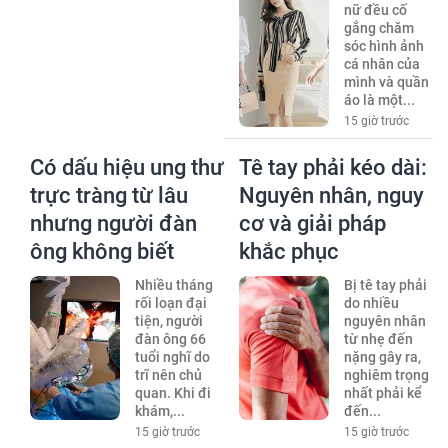
nữ đều cố
gắng chăm
sóc hình ảnh
cá nhân của
mình và quần
áo là một...
15 giờ trước
Có dấu hiệu ung thư
Tê tay phải kéo dài:
trực tràng từ lâu
Nguyên nhân, nguy
nhưng người đàn
cơ và giải pháp
ông không biết
khắc phục
Nhiều tháng
Bị tê tay phải
rối loạn đại
do nhiều
tiện, người
nguyên nhân
đàn ông 66
từ nhẹ đến
tuổi nghĩ do
nặng gây ra,
trĩ nên chủ
nghiêm trọng
quan. Khi đi
nhất phải kể
khám,...
đến...
15 giờ trước
15 giờ trước