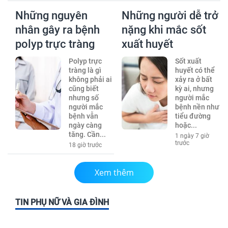
Những nguyên
Những người dễ trở
nhân gây ra bệnh
nặng khi mắc sốt
polyp trực tràng
xuất huyết
Polyp trực
Sốt xuất
tràng là gì
huyết có thể
không phải ai
xảy ra ở bất
cũng biết
kỳ ai, nhưng
nhưng số
người mắc
người mắc
bệnh nền như
bệnh vẫn
tiểu đường
ngày càng
hoặc...
tăng. Cần...
1 ngày 7 giờ
trước
18 giờ trước
Xem thêm
TIN PHỤ NỮ VÀ GIA ĐÌNH