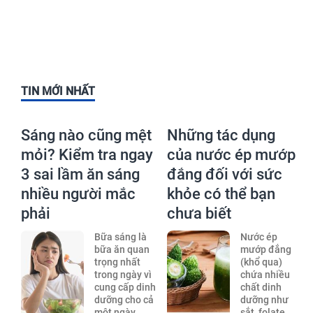
TIN MỚI NHẤT
Sáng nào cũng mệt
Những tác dụng
mỏi? Kiểm tra ngay
của nước ép mướp
3 sai lầm ăn sáng
đắng đối với sức
nhiều người mắc
khỏe có thể bạn
phải
chưa biết
Bữa sáng là
Nước ép
bữa ăn quan
mướp đắng
trọng nhất
(khổ qua)
trong ngày vì
chứa nhiều
cung cấp dinh
chất dinh
dưỡng cho cả
dưỡng như
một ngày,
sắt, folate,