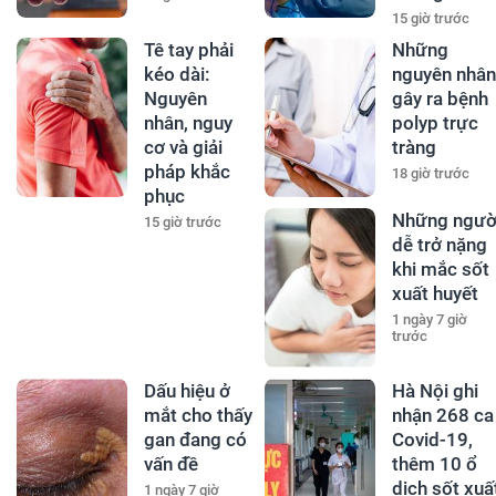
15 giờ trước
Tê tay phải
Những
kéo dài:
nguyên nhân
Nguyên
gây ra bệnh
nhân, nguy
polyp trực
cơ và giải
tràng
pháp khắc
18 giờ trước
phục
Những ngườ
15 giờ trước
dễ trở nặng
khi mắc sốt
xuất huyết
1 ngày 7 giờ
trước
Dấu hiệu ở
Hà Nội ghi
mắt cho thấy
nhận 268 ca
gan đang có
Covid-19,
vấn đề
thêm 10 ổ
dịch sốt xuấ
1 ngày 7 giờ