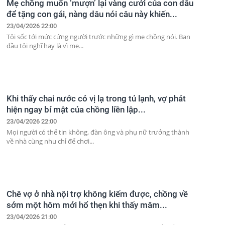
Mẹ chồng muốn ‘mượn’ lại vàng cưới của con dâu
để tặng con gái, nàng dâu nói câu này khiến...
23/04/2026 22:00
Tôi sốc tới mức cứng người trước những gì mẹ chồng nói. Ban
đầu tôi nghĩ hay là vì mẹ...
Khi thấy chai nước có vị lạ trong tủ lạnh, vợ phát
hiện ngay bí mật của chồng liền lập...
23/04/2026 22:00
Mọi người có thể tin không, đàn ông và phụ nữ trưởng thành
về nhà cùng nhu chỉ để chơi...
Chê vợ ở nhà nội trợ không kiếm được, chồng về
sớm một hôm mới hổ thẹn khi thấy mâm...
23/04/2026 21:00