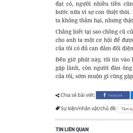
đạt có, người nhiều tiền cũ
bước nữa vì sợ con thiệt thòi.
ta không thảm hại, nhưng thậ
Chẳng biết tại sao chồng cũ củ
cho anh ta một cơ hội để đượ
của tôi có đủ can đảm đối diệ
Đến giờ phút này, tôi tin vào
gặp lành, còn người đàn ông
của tôi, sớm muộn gì cũng gặp
Chia sẻ bài viết:
Facebook
Sự kiện/nhân vật/chủ đề:
Tâm s
TIN LIÊN QUAN