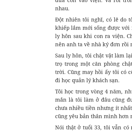
đưa con vào viện. Và rồi tro
nhau.
Đột nhiên tôi nghĩ, có lẽ do
khiếp lắm mới sống được với n
ly hôn sau khi con ra viện. C
nên anh ta về nhà ký đơn rồi 
Sau ly hôn, tôi chật vật làm l
trọ trong một căn phòng ch
trời. Cũng may hồi ấy tôi có c
đi học quản lý khách sạn.
Tôi học trong vòng 4 năm, nh
mắn là tôi làm ở đâu cũng đư
chưa nhiều tiền nhưng ít nhất
cũng yêu bản thân mình hơn n
Nói thật ở tuổi 33, tôi vẫn c