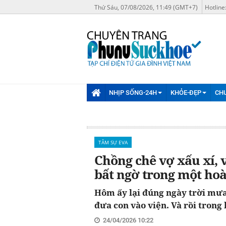
Thứ Sáu, 07/08/2026, 11:49 (GMT+7)
Hotline
NHỊP SỐNG-24H
KHỎE-ĐẸP
CH
TÂM SỰ EVA
Chồng chê vợ xấu xí, 
bất ngờ trong một hoà
Hôm ấy lại đúng ngày trời mưa 
đưa con vào viện. Và rồi trong 
24/04/2026 10:22