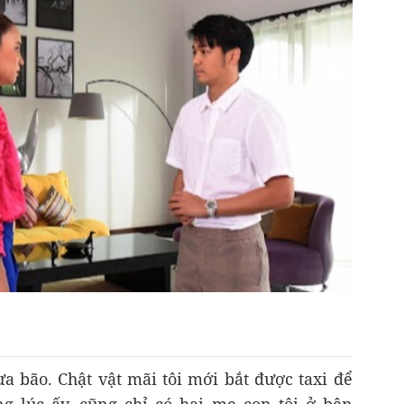
a bão. Chật vật mãi tôi mới bắt được taxi để