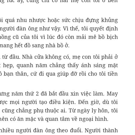
ng lúc ấy, cũng chỉ có hai mẹ con tôi ở bên
 tôi quá nhu nhược hoặc sức chịu đựng khủng
gười đàn ông như vậy. Vì thế, tôi quyết định
hồng cũ của tôi vì lúc đó còn mải mê bồ bịch
mang hết đồ sang nhà bồ ở.
ại từ đầu. Nhà cửa không có, mẹ con tôi phải ở
ật hẹp, quanh năm chẳng thấy ánh sáng mặt
ô bạn thân, cứ đi qua giúp đỡ rồi cho tôi tiền
ưng năm thứ 2 đã bắt đầu xin việc làm. May
ợc mọi người tạo điều kiện. Đến giờ, dù tôi
 cũng chẳng phụ thuộc ai. Từ ngày ly hôn, tôi
ên có ăn mặc và quan tâm về ngoại hình.
ó nhiều người đàn ông theo đuổi. Người thành