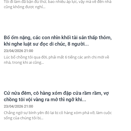
Tôi đi làm đã bận đủ thứ, bao nhiêu áp lực, vậy mà về đến nhà
cũng không được nghỉ...
Bố ốm nặng, các con nhìn khối tài sản thấp thỏm,
khi nghe luật sư đọc di chúc, 8 người...
23/04/2026 21:00
Lúc bố chồng tôi qua đời, phải mất 6 tiếng các anh chị mới về
nhà, trong khi ai cũng...
Cứ nửa đêm, cô hàng xóm đập cửa rầm rầm, vợ
chồng tôi vội vàng ra mở thì ngỡ khi...
23/04/2026 21:00
Chẳng ngờ sự bình yên đó lại bị cô hàng xóm phá vỡ, làm cuộc
sống của chúng tôi bị...