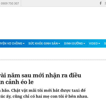
: 0909 750 307
UYỆN VỢ CHỒNG
SỨC KHỎE-SINH SẢN
DINH DƯỠNG
VIDEO
S
vài năm sau mới nhận ra điều
n cảnh éo le
bão. Chật vật mãi tôi mới bắt được taxi để
lúc ấy, cũng chỉ có hai mẹ con tôi ở bên nhau.