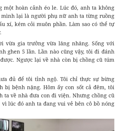
ng một hoàn cảnh éo le. Lúc đó, anh ta không
 mình lại là người phụ nữ anh ta từng ruồng
 xấu xí, kém cỏi muôn phần. Làm sao có thể tự
.
ời vừa gia trưởng vừa lăng nhăng. Sống với
nh ghen 5 lần. Lần nào cũng vậy, tôi đi đánh
được. Ngược lại về nhà còn bị chồng cũ túm
a đủ để tôi tỉnh ngộ. Tôi chỉ thực sự bừng
nh bị bệnh nặng. Hôm ấy con sốt cả đêm, tôi
h ta về nhà đưa con đi viện. Nhưng chồng cũ
 vì lúc đó anh ta đang vui vẻ bên cô bồ nóng