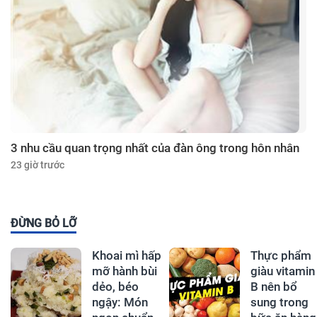
3 nhu cầu quan trọng nhất của đàn ông trong hôn nhân
23 giờ trước
ĐỪNG BỎ LỠ
Khoai mì hấp
Thực phẩm
mỡ hành bùi
giàu vitamin
dẻo, béo
B nên bổ
ngậy: Món
sung trong