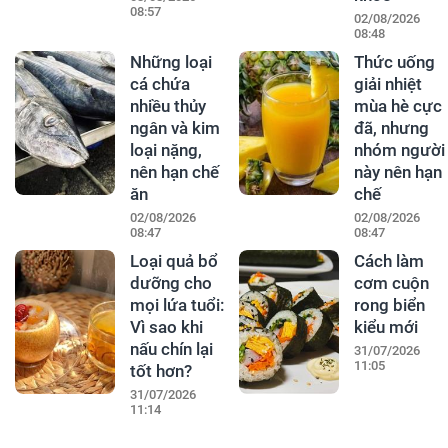
08:57
02/08/2026
08:48
Những loại
Thức uống
cá chứa
giải nhiệt
nhiều thủy
mùa hè cực
ngân và kim
đã, nhưng
loại nặng,
nhóm người
nên hạn chế
này nên hạn
ăn
chế
02/08/2026
02/08/2026
08:47
08:47
Loại quả bổ
Cách làm
dưỡng cho
cơm cuộn
mọi lứa tuổi:
rong biển
Vì sao khi
kiểu mới
nấu chín lại
31/07/2026
11:05
tốt hơn?
31/07/2026
11:14