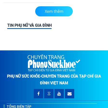
Xem thêm
TIN PHỤ NỮ VÀ GIA ĐÌNH
PHỤ NỮ SỨC KHỎE-CHUYÊN TRANG CỦA TẠP CHÍ GIA
ĐÌNH VIỆT NAM
TỔNG BIÊN TẬP