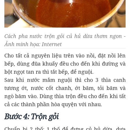
Cách pha nước trộn gỏi củ hủ dừa thơm ngon -
Ảnh minh họa: Internet
Cho tất cả nguyên liệu trên vào nồi, đặt nồi lên
bếp, dùng đũa khuấy đều cho đến khi đường và
bột ngọt tan ra thì tắt bếp, để nguội.
Sau khi nước mắm nguội thì cho 3 thìa canh
tương ớt, nước cốt chanh, ớt băm, tỏi băm và
ngò băm vào. Dùng thìa trộn đều cho đến khi tất
cả các thành phần hòa quyện với nhau.
Bước 4: Trộn gỏi
Chuẩn bị 2 thố: 1 thố để đựng củ hủ dừa, dưa