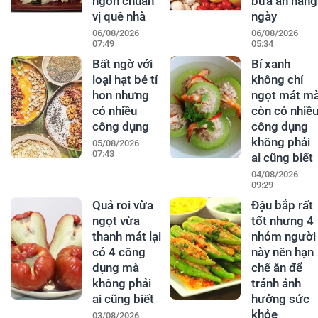
ngon chuẩn
bữa ăn hàng
vị quê nhà
ngày
06/08/2026
06/08/2026
07:49
05:34
Bất ngờ với
Bí xanh
loại hạt bé tí
không chỉ
hon nhưng
ngọt mát m
có nhiều
còn có nhiề
công dụng
công dụng
không phải
05/08/2026
07:43
ai cũng biết
04/08/2026
09:29
Quả roi vừa
Đậu bắp rất
ngọt vừa
tốt nhưng 4
thanh mát lại
nhóm người
có 4 công
này nên hạn
dụng mà
chế ăn để
không phải
tránh ảnh
ai cũng biết
hưởng sức
khỏe
03/08/2026