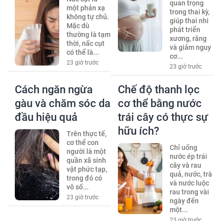
quan trọng
một phản xạ
trong thai kỳ,
không tự chủ.
giúp thai nhi
Mặc dù
phát triển
thường là tạm
xương, răng
thời, nấc cụt
và giảm nguy
có thể là...
cơ...
23 giờ trước
23 giờ trước
Cách ngăn ngừa
Chế độ thanh lọc
gàu và chăm sóc da
cơ thể bằng nước
đầu hiệu quả
trái cây có thực sự
hữu ích?
Trên thực tế,
cơ thể con
Chỉ uống
người là một
nước ép trái
quần xã sinh
cây và rau
vật phức tạp,
quả, nước, trà
trong đó có
và nước luộc
vô số...
rau trong vài
23 giờ trước
ngày đến
một...
23 giờ trước