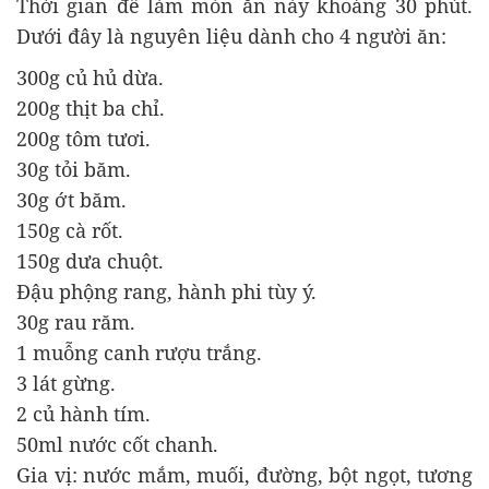
Thời gian để làm món ăn này khoảng 30 phút.
Dưới đây là nguyên liệu dành cho 4 người ăn:
300g củ hủ dừa.
200g thịt ba chỉ.
200g tôm tươi.
30g tỏi băm.
30g ớt băm.
150g cà rốt.
150g dưa chuột.
Đậu phộng rang, hành phi tùy ý.
30g rau răm.
1 muỗng canh rượu trắng.
3 lát gừng.
2 củ hành tím.
50ml nước cốt chanh.
Gia vị: nước mắm, muối, đường, bột ngọt, tương