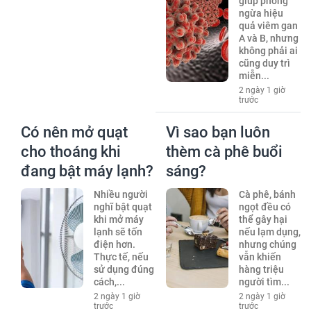
giúp phòng
ngừa hiệu
quả viêm gan
A và B, nhưng
không phải ai
cũng duy trì
miễn...
2 ngày 1 giờ
trước
Có nên mở quạt
Vì sao bạn luôn
cho thoáng khi
thèm cà phê buổi
đang bật máy lạnh?
sáng?
Nhiều người
Cà phê, bánh
nghĩ bật quạt
ngọt đều có
khi mở máy
thể gây hại
lạnh sẽ tốn
nếu lạm dụng,
điện hơn.
nhưng chúng
Thực tế, nếu
vẫn khiến
sử dụng đúng
hàng triệu
cách,...
người tìm...
2 ngày 1 giờ
2 ngày 1 giờ
trước
trước