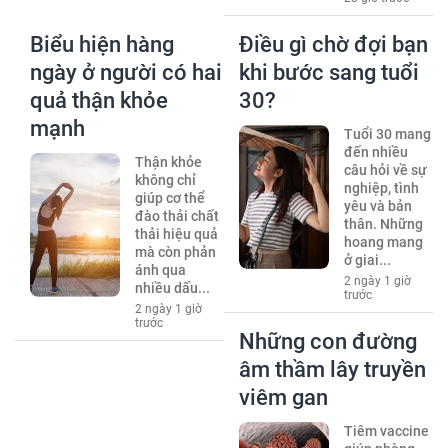
Biểu hiện hàng
Điều gì chờ đợi bạn
ngày ở người có hai
khi bước sang tuổi
quả thận khỏe
30?
mạnh
Tuổi 30 mang
đến nhiều
Thận khỏe
câu hỏi về sự
không chỉ
nghiệp, tình
giúp cơ thể
yêu và bản
đào thải chất
thân. Những
thải hiệu quả
hoang mang
mà còn phản
ở giai...
ánh qua
2 ngày 1 giờ
nhiều dấu...
trước
2 ngày 1 giờ
trước
Những con đường
âm thầm lây truyền
viêm gan
Tiêm vaccine