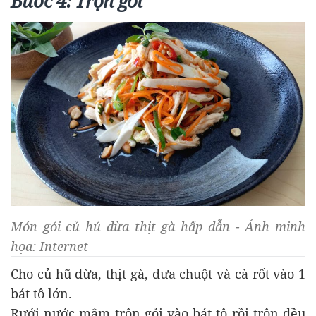
Bước 4: Trộn gỏi
Món gỏi củ hủ dừa thịt gà hấp dẫn - Ảnh minh
họa: Internet
Cho củ hũ dừa, thịt gà, dưa chuột và cà rốt vào 1
bát tô lớn.
Rưới nước mắm trộn gỏi vào bát tô rồi trộn đều