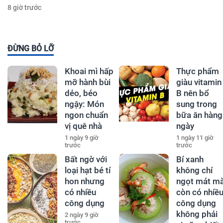
8 giờ trước
ĐỪNG BỎ LỠ
Khoai mì hấp
Thực phẩm
mỡ hành bùi
giàu vitamin
dẻo, béo
B nên bổ
ngậy: Món
sung trong
ngon chuẩn
bữa ăn hàng
vị quê nhà
ngày
1 ngày 9 giờ
1 ngày 11 giờ
trước
trước
Bất ngờ với
Bí xanh
loại hạt bé tí
không chỉ
hon nhưng
ngọt mát m
có nhiều
còn có nhiề
công dụng
công dụng
không phải
2 ngày 9 giờ
trước