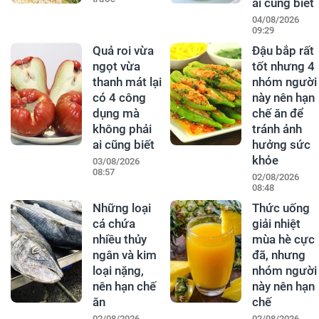
ai cũng biết
04/08/2026
09:29
Quả roi vừa
Đậu bắp rất
ngọt vừa
tốt nhưng 4
thanh mát lại
nhóm người
có 4 công
này nên hạn
dụng mà
chế ăn để
không phải
tránh ảnh
ai cũng biết
hưởng sức
khỏe
03/08/2026
08:57
02/08/2026
08:48
Những loại
Thức uống
cá chứa
giải nhiệt
nhiều thủy
mùa hè cực
ngân và kim
đã, nhưng
loại nặng,
nhóm người
nên hạn chế
này nên hạn
ăn
chế
02/08/2026
02/08/2026