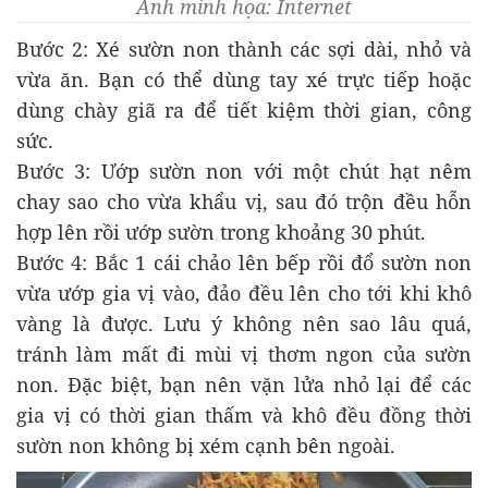
Ảnh minh họa: Internet
Bước 2: Xé sườn non thành các sợi dài, nhỏ và
vừa ăn. Bạn có thể dùng tay xé trực tiếp hoặc
dùng chày giã ra để tiết kiệm thời gian, công
sức.
Bước 3: Ướp sườn non với một chút hạt nêm
chay sao cho vừa khẩu vị, sau đó trộn đều hỗn
hợp lên rồi ướp sườn trong khoảng 30 phút.
Bước 4: Bắc 1 cái chảo lên bếp rồi đổ sườn non
vừa ướp gia vị vào, đảo đều lên cho tới khi khô
vàng là được. Lưu ý không nên sao lâu quá,
tránh làm mất đi mùi vị thơm ngon của sườn
non. Đặc biệt, bạn nên vặn lửa nhỏ lại để các
gia vị có thời gian thấm và khô đều đồng thời
sườn non không bị xém cạnh bên ngoài.