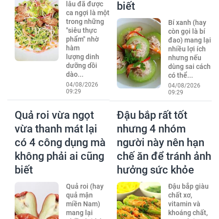
lâu đã được
biết
ca ngợi là một
trong những
Bí xanh (hay
"siêu thực
còn gọi là bí
phẩm" nhờ
đao) mang lại
hàm
nhiều lợi ích
lượng dinh
nhưng nếu
dưỡng dồi
dùng sai cách
dào...
có thể...
04/08/2026
04/08/2026
09:29
09:29
Quả roi vừa ngọt
Đậu bắp rất tốt
vừa thanh mát lại
nhưng 4 nhóm
có 4 công dụng mà
người này nên hạn
không phải ai cũng
chế ăn để tránh ảnh
biết
hưởng sức khỏe
Quả roi (hay
Đậu bắp giàu
quả mận
chất xơ,
miền Nam)
vitamin và
mang lại
khoáng chất,