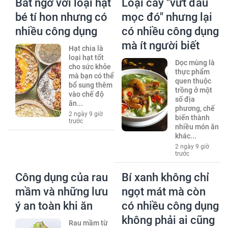
Bất ngờ với loại hạt
Loại cây "vứt đâu
bé tí hon nhưng có
mọc đó" nhưng lại
nhiều công dụng
có nhiều công dụng
mà ít người biết
Hạt chia là
loại hạt tốt
Dọc mùng là
cho sức khỏe
thực phẩm
mà bạn có thể
quen thuộc
bổ sung thêm
trồng ở một
vào chế độ
số địa
ăn...
phương, chế
2 ngày 9 giờ
biến thành
trước
nhiều món ăn
khác...
2 ngày 9 giờ
trước
Công dụng của rau
Bí xanh không chỉ
mầm và những lưu
ngọt mát mà còn
ý an toàn khi ăn
có nhiều công dụng
không phải ai cũng
Rau mầm từ