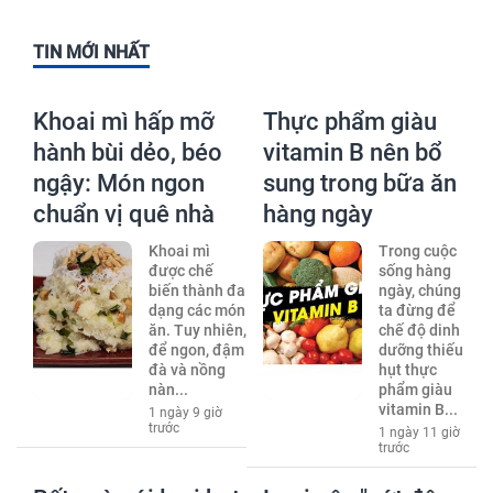
TIN MỚI NHẤT
Khoai mì hấp mỡ
Thực phẩm giàu
hành bùi dẻo, béo
vitamin B nên bổ
ngậy: Món ngon
sung trong bữa ăn
chuẩn vị quê nhà
hàng ngày
Khoai mì
Trong cuộc
được chế
sống hàng
biến thành đa
ngày, chúng
dạng các món
ta đừng để
ăn. Tuy nhiên,
chế độ dinh
để ngon, đậm
dưỡng thiếu
đà và nồng
hụt thực
nàn...
phẩm giàu
vitamin B...
1 ngày 9 giờ
trước
1 ngày 11 giờ
trước