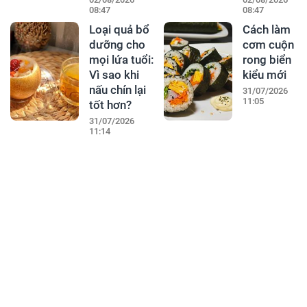
08:47
08:47
Loại quả bổ
Cách làm
dưỡng cho
cơm cuộn
mọi lứa tuổi:
rong biển
Vì sao khi
kiểu mới
nấu chín lại
31/07/2026
11:05
tốt hơn?
31/07/2026
11:14