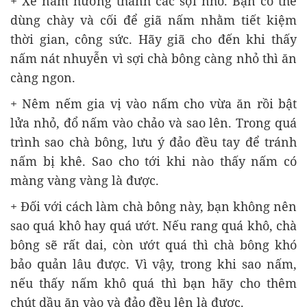
+ Xé nấm hương thành các sợi nhỏ. Bạn có thể
dùng chày và cối để giã nấm nhằm tiết kiệm
thời gian, công sức. Hãy giã cho đến khi thấy
nấm nát nhuyễn vì sợi chà bông càng nhỏ thì ăn
càng ngon.
+ Nêm nếm gia vị vào nấm cho vừa ăn rồi bật
lửa nhỏ, đổ nấm vào chảo và sao lên. Trong quá
trình sao chà bông, lưu ý đảo đều tay để tránh
nấm bị khê. Sao cho tới khi nào thấy nấm có
màng vàng vàng là được.
+ Đối với cách làm chà bông này, bạn không nên
sao quá khô hay quá ướt. Nếu rang quá khô, chà
bông sẽ rất dai, còn ướt quá thì chà bông khó
bảo quản lâu được. Vì vậy, trong khi sao nấm,
nếu thấy nấm khô quá thì bạn hãy cho thêm
chút dầu ăn vào và đảo đều lên là được.