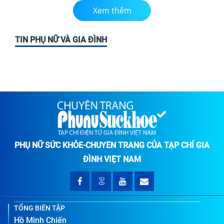
Xem thêm
TIN PHỤ NỮ VÀ GIA ĐÌNH
PHỤ NỮ SỨC KHỎE-CHUYÊN TRANG CỦA TẠP CHÍ GIA
ĐÌNH VIỆT NAM
TỔNG BIÊN TẬP
Hồ Minh Chiến