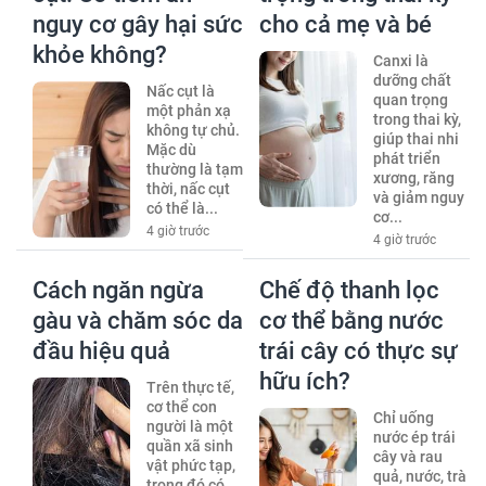
nguy cơ gây hại sức
cho cả mẹ và bé
khỏe không?
Canxi là
dưỡng chất
Nấc cụt là
quan trọng
một phản xạ
trong thai kỳ,
không tự chủ.
giúp thai nhi
Mặc dù
phát triển
thường là tạm
xương, răng
thời, nấc cụt
và giảm nguy
có thể là...
cơ...
4 giờ trước
4 giờ trước
Cách ngăn ngừa
Chế độ thanh lọc
gàu và chăm sóc da
cơ thể bằng nước
đầu hiệu quả
trái cây có thực sự
hữu ích?
Trên thực tế,
cơ thể con
Chỉ uống
người là một
nước ép trái
quần xã sinh
cây và rau
vật phức tạp,
quả, nước, trà
trong đó có