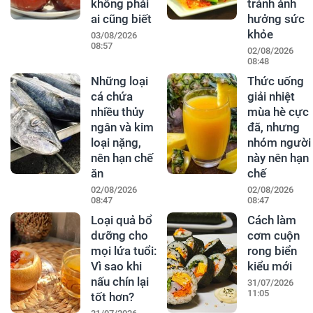
không phải
tránh ảnh
ai cũng biết
hưởng sức
khỏe
03/08/2026
08:57
02/08/2026
08:48
Những loại
Thức uống
cá chứa
giải nhiệt
nhiều thủy
mùa hè cực
ngân và kim
đã, nhưng
loại nặng,
nhóm người
nên hạn chế
này nên hạn
ăn
chế
02/08/2026
02/08/2026
08:47
08:47
Loại quả bổ
Cách làm
dưỡng cho
cơm cuộn
mọi lứa tuổi:
rong biển
Vì sao khi
kiểu mới
nấu chín lại
31/07/2026
11:05
tốt hơn?