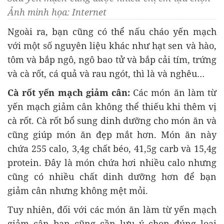
Ảnh minh họa: Internet
Ngoài ra, bạn cũng có thể nấu cháo yến mạch
với một số nguyên liệu khác như hạt sen và hào,
tôm và bắp ngô, ngô bao tử và bắp cải tím, trứng
và cà rốt, cá quả và rau ngót, thì là và nghêu…
Cà rốt yến mạch giảm cân:
Các món ăn làm từ
yến mạch giảm cân không thể thiếu khi thêm vị
cà rốt. Cà rốt bổ sung dinh dưỡng cho món ăn và
cũng giúp món ăn đẹp mắt hơn. Món ăn này
chứa 255 calo, 3,4g chất béo, 41,5g carb và 15,4g
protein. Đây là món chứa hơi nhiều calo nhưng
cũng có nhiều chất dinh dưỡng hơn để bạn
giảm cân nhưng không mệt mỏi.
Tuy nhiên, đối với các món ăn làm từ yến mạch
giảm cân bạn cũng cần lưu ý chọn đúng loại