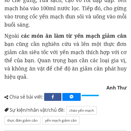
sơ chế gừng, rửa sạch, cạo vỏ rồi đập dập. Yến
mạch hòa vào 100ml nước lọc. Tiếp đó, cho gừng
vào trong cốc yến mạch đun sôi và uống vào mỗi
buổi sáng.
Ngoài
các món ăn làm từ yến mạch giảm cân
bạn cũng cần nghiên cứu và lên một thực đơn
giảm cân siêu tốc với yến mạch thích hợp với cơ
thể của bạn. Quan trọng bạn cần các loại gia vị,
và không ăn vặt để chế độ ăn giảm cân phát huy
hiệu quả.
Anh Thư
Chia sẻ bài viết:
Sự kiện/nhân vật/chủ đề:
cháo yến mạch
thực đơn giảm cân
yến mạch giảm cân