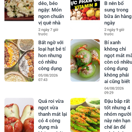
dẻo, béo
B nên bổ
ngậy: Món
sung trong
ngon chuẩn
bữa ăn hàng
vị quê nhà
ngày
2 ngày 7 giờ
2 ngày 9 giờ
trước
trước
Bất ngờ với
Bí xanh
loại hạt bé tí
không chỉ
hon nhưng
ngọt mát m
có nhiều
còn có nhiề
công dụng
công dụng
không phải
05/08/2026
07:43
ai cũng biết
04/08/2026
09:29
Quả roi vừa
Đậu bắp rất
ngọt vừa
tốt nhưng 4
thanh mát lại
nhóm người
có 4 công
này nên hạn
dụng mà
chế ăn để