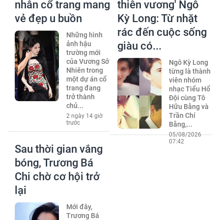
nhân cổ trang mang
thiên vương' Ngô
vẻ đẹp u buồn
Kỳ Long: Từ nhặt
rác đến cuộc sống
Những hình
ảnh hậu
giàu có...
trường mới
của Vương Sở
Ngô Kỳ Long
Nhiên trong
từng là thành
một dự án cổ
viên nhóm
trang đang
nhạc Tiểu Hổ
trở thành
Đội cùng Tô
chủ...
Hữu Bằng và
Trần Chí
2 ngày 14 giờ
trước
Bằng,...
05/08/2026
07:42
Sau thời gian vắng
bóng, Trương Bá
Chi chờ cơ hội trở
lại
Mới đây,
Trương Bá