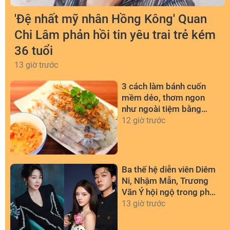
'Đệ nhất mỹ nhân Hồng Kông' Quan
Chi Lâm phản hồi tin yêu trai trẻ kém
36 tuổi
13 giờ trước
3 cách làm bánh cuốn
mềm dẻo, thơm ngon
như ngoài tiệm bằng
chảo chống dính
12 giờ trước
Ba thế hệ diễn viên Diêm
Ni, Nhậm Mẫn, Trương
Vãn Ý hội ngộ trong phim
mới
13 giờ trước