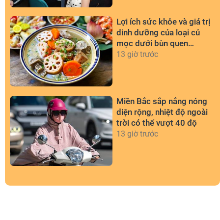
Lợi ích sức khỏe và giá trị
dinh dưỡng của loại củ
mọc dưới bùn quen
thuộc
13 giờ trước
Miền Bắc sắp nắng nóng
diện rộng, nhiệt độ ngoài
trời có thể vượt 40 độ
13 giờ trước