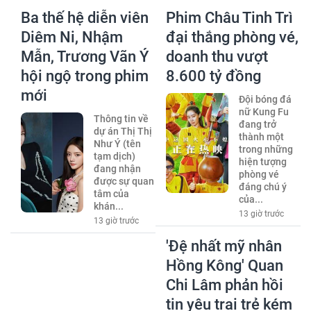
Ba thế hệ diễn viên
Phim Châu Tinh Trì
Diêm Ni, Nhậm
đại thắng phòng vé,
Mẫn, Trương Vãn Ý
doanh thu vượt
hội ngộ trong phim
8.600 tỷ đồng
mới
Đội bóng đá
nữ Kung Fu
Thông tin về
đang trở
dự án Thị Thị
thành một
Như Ý (tên
trong những
tạm dịch)
hiện tượng
đang nhận
phòng vé
được sự quan
đáng chú ý
tâm của
của...
khán...
13 giờ trước
13 giờ trước
'Đệ nhất mỹ nhân
Hồng Kông' Quan
Chi Lâm phản hồi
tin yêu trai trẻ kém