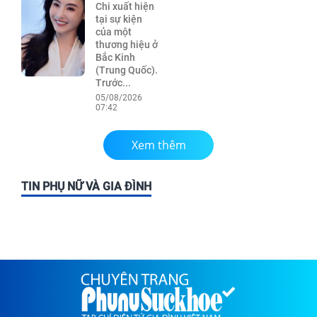
Chi xuất hiện
tại sự kiện
của một
thương hiệu ở
Bắc Kinh
(Trung Quốc).
Trước...
05/08/2026
07:42
Xem thêm
TIN PHỤ NỮ VÀ GIA ĐÌNH