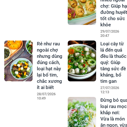
chợ: Giúp hạ
đường huyết
tốt cho sức
khỏe
29/07/2026
20:47
Rẻ như rau
Loại cây từ
ngoài chợ
lá đến quả
nhưng dùng
đều là thuốc
đúng cách,
quý: Giúp
loại hạt này
tăng sức đề
lại bổ tim,
kháng, bổ
chắc xương
tim gan
ít ai biết
27/07/2026
12:13
28/07/2026
10:49
Đừng bỏ qu
loại rau mọc
khắp nơi:
Vừa là món
ăn ngon, vừ