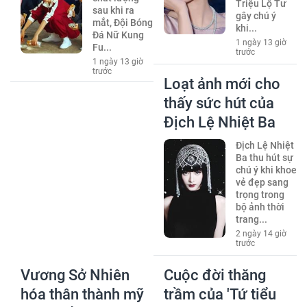
Triệu Lộ Tư
sau khi ra
gây chú ý
mắt, Đội Bóng
khi...
Đá Nữ Kung
1 ngày 13 giờ
Fu...
trước
1 ngày 13 giờ
trước
Loạt ảnh mới cho
thấy sức hút của
Địch Lệ Nhiệt Ba
Địch Lệ Nhiệt
Ba thu hút sự
chú ý khi khoe
vẻ đẹp sang
trọng trong
bộ ảnh thời
trang...
2 ngày 14 giờ
trước
Vương Sở Nhiên
Cuộc đời thăng
hóa thân thành mỹ
trầm của 'Tứ tiểu