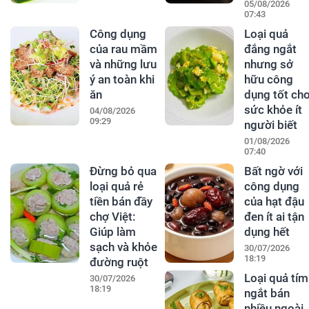
05/08/2026
07:43
Công dụng
Loại quả
của rau mầm
đắng ngắt
và những lưu
nhưng sở
ý an toàn khi
hữu công
ăn
dụng tốt ch
sức khỏe ít
04/08/2026
09:29
người biết
01/08/2026
07:40
Đừng bỏ qua
Bất ngờ với
loại quả rẻ
công dụng
tiền bán đầy
của hạt đậu
chợ Việt:
đen ít ai tận
Giúp làm
dụng hết
sạch và khỏe
30/07/2026
18:19
đường ruột
Loại quả tím
30/07/2026
18:19
ngắt bán
nhiều ngoài