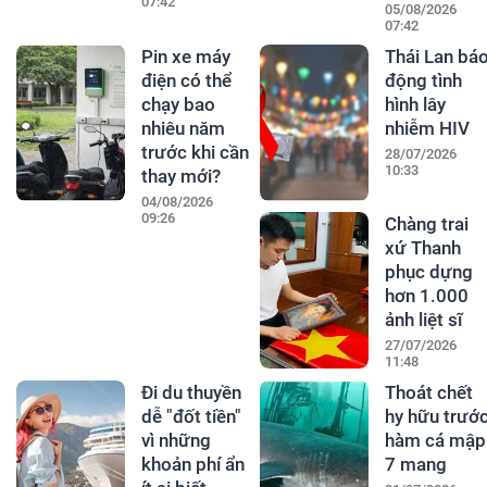
07:42
05/08/2026
07:42
Pin xe máy
Thái Lan bá
điện có thể
động tình
chạy bao
hình lây
nhiêu năm
nhiễm HIV
trước khi cần
28/07/2026
10:33
thay mới?
04/08/2026
09:26
Chàng trai
xứ Thanh
phục dựng
hơn 1.000
ảnh liệt sĩ
27/07/2026
11:48
Đi du thuyền
Thoát chết
dễ "đốt tiền"
hy hữu trướ
vì những
hàm cá mập
khoản phí ẩn
7 mang