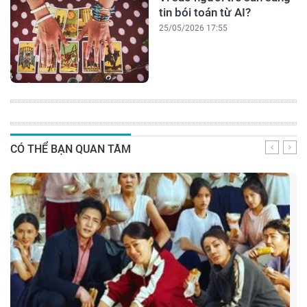
tin bói toán từ AI?
25/05/2026 17:55
CÓ THỂ BẠN QUAN TÂM