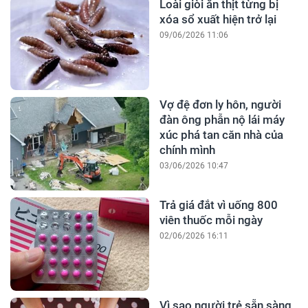
Loài giòi ăn thịt từng bị
xóa sổ xuất hiện trở lại
09/06/2026 11:06
Vợ đệ đơn ly hôn, người
đàn ông phẫn nộ lái máy
xúc phá tan căn nhà của
chính mình
03/06/2026 10:47
Trả giá đắt vì uống 800
viên thuốc mỗi ngày
02/06/2026 16:11
Vì sao người trẻ sẵn sàng