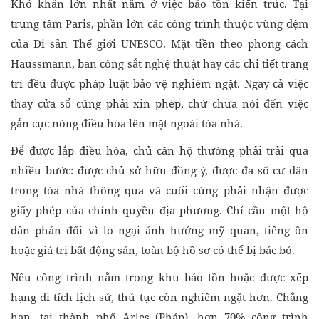
Khó khăn lớn nhất nằm ở việc bảo tồn kiến trúc. Tại
trung tâm Paris, phần lớn các công trình thuộc vùng đệm
của Di sản Thế giới UNESCO. Mặt tiền theo phong cách
Haussmann, ban công sắt nghệ thuật hay các chi tiết trang
trí đều được pháp luật bảo vệ nghiêm ngặt. Ngay cả việc
thay cửa sổ cũng phải xin phép, chứ chưa nói đến việc
gắn cục nóng điều hòa lên mặt ngoài tòa nhà.
Để được lắp điều hòa, chủ căn hộ thường phải trải qua
nhiều bước: được chủ sở hữu đồng ý, được đa số cư dân
trong tòa nhà thông qua và cuối cùng phải nhận được
giấy phép của chính quyền địa phương. Chỉ cần một hộ
dân phản đối vì lo ngại ảnh hưởng mỹ quan, tiếng ồn
hoặc giá trị bất động sản, toàn bộ hồ sơ có thể bị bác bỏ.
Nếu công trình nằm trong khu bảo tồn hoặc được xếp
hạng di tích lịch sử, thủ tục còn nghiêm ngặt hơn. Chẳng
hạn, tại thành phố Arles (Pháp), hơn 70% công trình