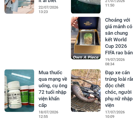
ít ai biết
21/07/2026
11:50
22/07/2026
13:23
Choáng với
giá mảnh cỏ
sân chung
kết World
Cup 2026
FIFA rao bán
19/07/2026
08:34
Mua thuốc
Đạp xe cán
qua mạng về
trúng loài rắ
uống, cụ ông
độc chết
72 tuổi nhập
chóc, người
viện khẩn
phụ nữ nhập
cấp
viện
18/07/2026
17/07/2026
12:55
10:09