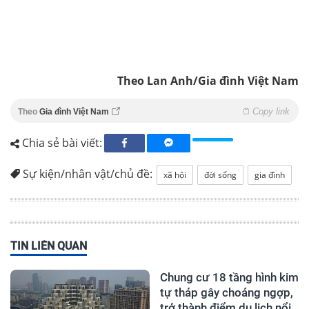
Theo Lan Anh/Gia đình Việt Nam
Copy link
Theo
Gia đình Việt Nam
Chia sẻ bài viết:
Sự kiện/nhân vật/chủ đề:
xã hội
đời sống
gia đình
TIN LIÊN QUAN
Chung cư 18 tầng hình kim
tự tháp gây choáng ngợp,
trở thành điểm du lịch nổi