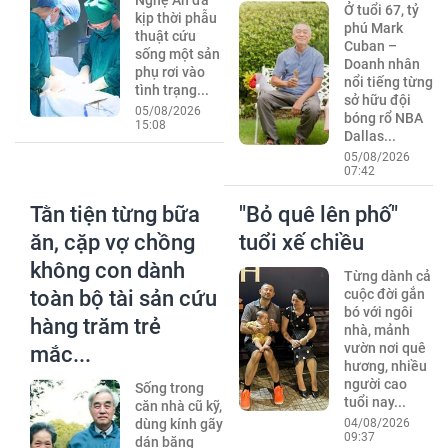
Ở tuổi 67, tỷ
kịp thời phẫu
phú Mark
thuật cứu
Cuban –
sống một sản
Doanh nhân
phụ rơi vào
nổi tiếng từng
tình trạng...
sở hữu đội
05/08/2026
bóng rổ NBA
15:08
Dallas...
05/08/2026
07:42
Tằn tiện từng bữa
"Bỏ quê lên phố"
ăn, cặp vợ chồng
tuổi xế chiều
không con dành
Từng dành cả
toàn bộ tài sản cứu
cuộc đời gắn
bó với ngôi
hàng trăm trẻ
nhà, mảnh
vườn nơi quê
mắc...
hương, nhiều
người cao
Sống trong
tuổi nay...
căn nhà cũ kỹ,
dùng kính gãy
04/08/2026
09:37
dán băng