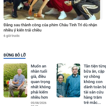
Đằng sau thành công của phim Châu Tinh Trì dù nhận
nhiều ý kiến trái chiều
6 giờ trước
ĐỪNG BỎ LỠ
Muốn an
Tằn tiện từn
nhàn tuổi
bữa ăn, cặp
già, điều
vợ chồng
quan trọng
không con
nhất không
dành toàn b
phải kiếm
tài sản cứu
nhiều hơn
hàng trăm
trẻ mắc...
05/08/2026