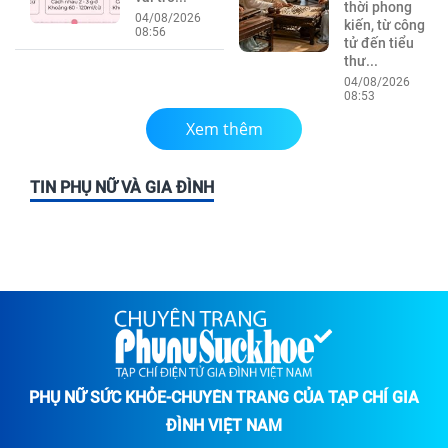
thời phong
04/08/2026
kiến, từ công
08:56
tử đến tiểu
thư...
04/08/2026
08:53
Xem thêm
TIN PHỤ NỮ VÀ GIA ĐÌNH
PHỤ NỮ SỨC KHỎE-CHUYÊN TRANG CỦA TẠP CHÍ GIA
ĐÌNH VIỆT NAM