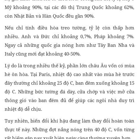
Mỹ khoảng 90%, tại các đô thị Trung Quốc khoảng 62%,
còn Nhật Bản và Hàn Quốc đều gần 90%.
Nếu chỉ tính điều hòa treo tường, tỷ lệ còn thấp hơn
nhiều. Anh và Đức chỉ khoảng 0,7%, Pháp khoảng 7%.
Ngay cả những quốc gia nóng hơn như Tây Ban Nha và
Italy cũng mới đạt khoảng 40-50%.
Lý do là trong nhiều thế kỷ, phần lớn châu Âu vốn có mùa
hè ôn hòa. Tại Paris, nhiệt độ cao nhất vào mùa hè trước
đây thường chỉ khoảng 25 độ C, ban đêm xuống khoảng 15
độ C. Những bức tường đá dày, cửa chớp và việc mở cửa
thông gió vào ban đêm đủ để giúp các ngôi nhà duy trì
nhiệt độ dễ chịu.
Tuy nhiên, biến đổi khí hậu đang làm thay đổi hoàn toàn
thực tế này. Những đợt nắng nóng trên 40 độ C, vốn từng
rất hiếm gặp nay xuất hiện ngày càng thường xuyên hơn.