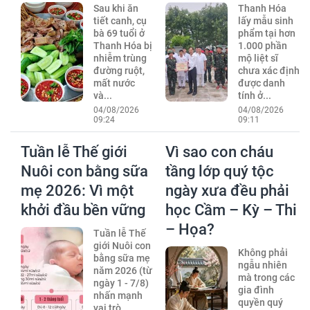
Sau khi ăn
Thanh Hóa
tiết canh, cụ
lấy mẫu sinh
bà 69 tuổi ở
phẩm tại hơn
Thanh Hóa bị
1.000 phần
nhiễm trùng
mộ liệt sĩ
đường ruột,
chưa xác định
mất nước
được danh
và...
tính ở...
04/08/2026
04/08/2026
09:24
09:11
Tuần lễ Thế giới
Vì sao con cháu
Nuôi con bằng sữa
tầng lớp quý tộc
mẹ 2026: Vì một
ngày xưa đều phải
khởi đầu bền vững
học Cầm – Kỳ – Thi
– Họa?
Tuần lễ Thế
giới Nuôi con
Không phải
bằng sữa mẹ
ngẫu nhiên
năm 2026 (từ
mà trong các
ngày 1 - 7/8)
gia đình
nhấn mạnh
quyền quý
vai trò...