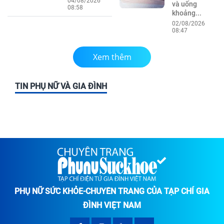
04/08/2026
và uống
08:58
khoảng...
02/08/2026
08:47
Xem thêm
TIN PHỤ NỮ VÀ GIA ĐÌNH
PHỤ NỮ SỨC KHỎE-CHUYÊN TRANG CỦA TẠP CHÍ GIA
ĐÌNH VIỆT NAM