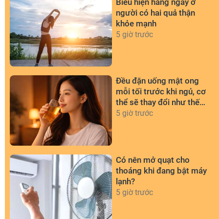
Biểu hiện hàng ngày ở
người có hai quả thận
khỏe mạnh
5 giờ trước
Đều đặn uống mật ong
mỗi tối trước khi ngủ, cơ
thể sẽ thay đổi như thế
nào?
5 giờ trước
Có nên mở quạt cho
thoáng khi đang bật máy
lạnh?
5 giờ trước