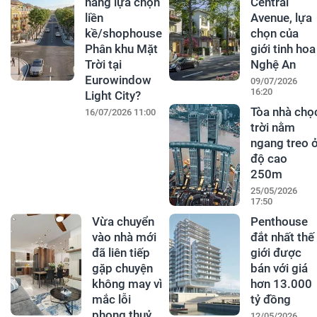
hàng lựa chọn
Central
liền
Avenue, lựa
kề/shophouse
chọn của
Phân khu Mặt
giới tinh hoa
Trời tại
Nghệ An
Eurowindow
09/07/2026
16:20
Light City?
Tòa nhà chọ
16/07/2026 11:00
trời nằm
ngang treo 
độ cao
250m
25/05/2026
17:50
Vừa chuyển
Penthouse
vào nhà mới
đắt nhất thế
đã liên tiếp
giới được
gặp chuyện
bán với giá
không may vì
hơn 13.000
mắc lỗi
tỷ đồng
phong thuỷ
12/05/2026