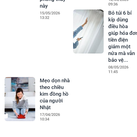
09:36
này
Bỏ túi 6 bí
15/05/2026
13:32
kíp dùng
điều hòa
giúp hóa đơ
tiền điện
giảm một
nửa mà vẫn
bảo vệ...
08/05/2026
11:45
Mẹo dọn nhà
theo chiều
kim đồng hồ
của người
Nhật
17/04/2026
10:34