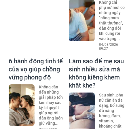
Không chỉ
phụ nữ mới có
những ngày
"nắng mưa
thất thường",
đàn ông đôi
khi cũng rơi
vào trạng...
04/08/2026
09:27
6 hành động tinh tế
Làm sao để mẹ sau
của vợ giúp chồng
sinh nhiều sữa mà
vững phong độ
không kiêng khem
khắt khe?
Không cần
đến những
Sau sinh, phụ
giải pháp tốn
nữ cần ăn đa
kém hay cầu
dạng, bổ sung
kỳ, bí quyết
đủ năng
giúp người
lượng, đạm,
đàn ông luôn
vitamin,
giữ vững...
khoáng chất