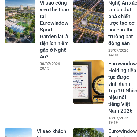
Vì sao công
Nghệ An xá
viên thể thao
lập ba đột
tại
phá chiến
Eurowindow
lược tạo cơ
Sport
hội cho thị
Garden lại là
trường bất
tiện ích hiếm
động sản
gặp ở Nghệ
23/07/2026
14:00
An?
Eurowindow
30/07/2026
20:15
Holding tiếp
tục được
vinh danh
Top 10 Nhã
hiệu nổi
tiếng Việt
Nam 2026
18/07/2026
19:19
Vì sao khách
Eurowindow