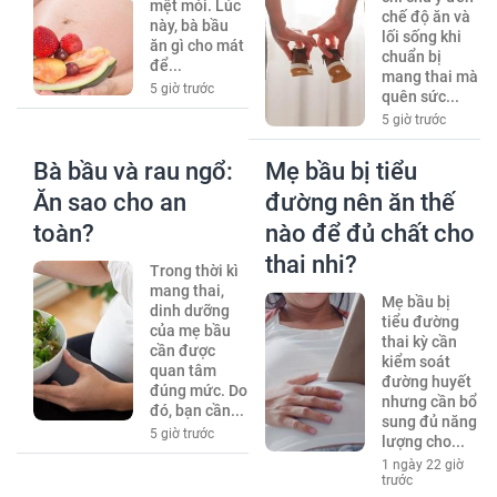
mệt mỏi. Lúc
chế độ ăn và
này, bà bầu
lối sống khi
ăn gì cho mát
chuẩn bị
để...
mang thai mà
5 giờ trước
quên sức...
5 giờ trước
Bà bầu và rau ngổ:
Mẹ bầu bị tiểu
Ăn sao cho an
đường nên ăn thế
toàn?
nào để đủ chất cho
thai nhi?
Trong thời kì
mang thai,
Mẹ bầu bị
dinh dưỡng
tiểu đường
của mẹ bầu
thai kỳ cần
cần được
kiểm soát
quan tâm
đường huyết
đúng mức. Do
nhưng cần bổ
đó, bạn cần...
sung đủ năng
5 giờ trước
lượng cho...
1 ngày 22 giờ
trước