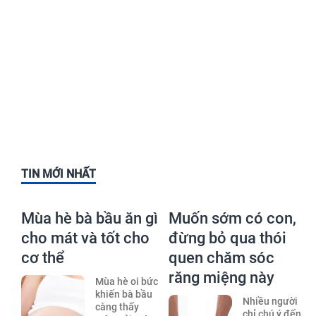
TIN MỚI NHẤT
Mùa hè bà bầu ăn gì
Muốn sớm có con,
cho mát và tốt cho
đừng bỏ qua thói
cơ thể
quen chăm sóc
răng miệng này
Mùa hè oi bức
khiến bà bầu
Nhiều người
càng thấy
chỉ chú ý đến