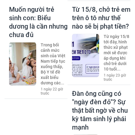
Muốn người trẻ
Từ 15/8, chở trẻ em
sinh con: Biểu
trên ô tô như thế
dương là cần nhưng
nào sẽ bị phạt tiền?
chưa đủ
Từ ngày 15/8
tới đây, hình
Trong bối
thức xử phạt
cảnh mức
mới sẽ được
sinh của Việt
áp dụng khi
Nam tiếp tục
chở trẻ dưới
xuống thấp,
10 tuổi...
Bộ Y tế đề
1 ngày 23 giờ
xuất biểu
trước
dương các...
1 ngày 22 giờ
Đàn ông cũng có
trước
"ngày đèn đỏ"? Sự
thật bất ngờ về chu
kỳ tâm sinh lý phái
mạnh