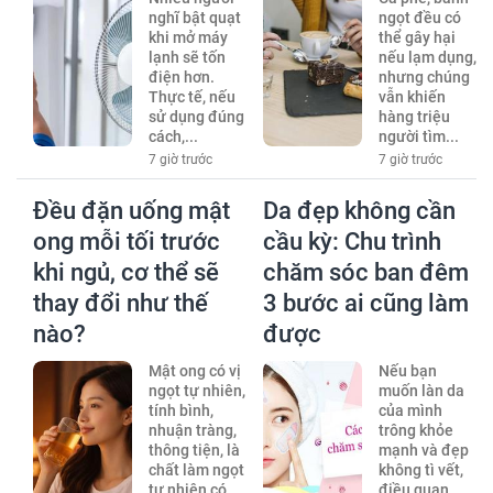
nghĩ bật quạt
ngọt đều có
khi mở máy
thể gây hại
lạnh sẽ tốn
nếu lạm dụng,
điện hơn.
nhưng chúng
Thực tế, nếu
vẫn khiến
sử dụng đúng
hàng triệu
cách,...
người tìm...
7 giờ trước
7 giờ trước
Đều đặn uống mật
Da đẹp không cần
ong mỗi tối trước
cầu kỳ: Chu trình
khi ngủ, cơ thể sẽ
chăm sóc ban đêm
thay đổi như thế
3 bước ai cũng làm
nào?
được
Mật ong có vị
Nếu bạn
ngọt tự nhiên,
muốn làn da
tính bình,
của mình
nhuận tràng,
trông khỏe
thông tiện, là
mạnh và đẹp
chất làm ngọt
không tì vết,
tự nhiên có...
điều quan