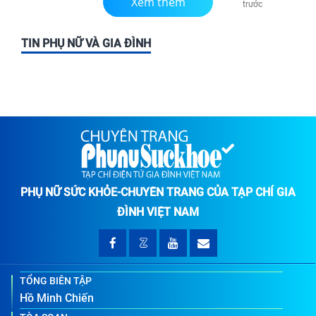
Xem thêm
trước
TIN PHỤ NỮ VÀ GIA ĐÌNH
PHỤ NỮ SỨC KHỎE-CHUYÊN TRANG CỦA TẠP CHÍ GIA
ĐÌNH VIỆT NAM
TỔNG BIÊN TẬP
Hồ Minh Chiến