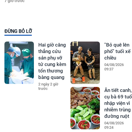
7 giờ trước
ĐỪNG BỎ LỠ
Hai giờ căng
"Bỏ quê lên
thẳng cứu
phố" tuổi xế
sản phụ vỡ
chiều
tử cung kèm
04/08/2026
09:37
tổn thương
bàng quang
2 ngày 2 giờ
trước
Ăn tiết canh,
cụ bà 69 tuổ
nhập viện vì
nhiễm trùng
đường ruột
04/08/2026
09:24