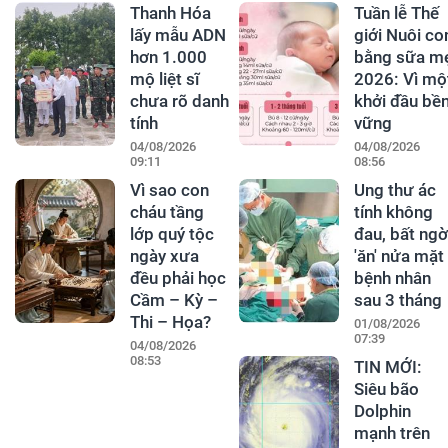
Thanh Hóa
Tuần lễ Thế
lấy mẫu ADN
giới Nuôi co
hơn 1.000
bằng sữa m
mộ liệt sĩ
2026: Vì mộ
chưa rõ danh
khởi đầu bề
tính
vững
04/08/2026
04/08/2026
09:11
08:56
Vì sao con
Ung thư ác
cháu tầng
tính không
lớp quý tộc
đau, bất ngờ
ngày xưa
'ăn' nửa mặt
đều phải học
bệnh nhân
Cầm – Kỳ –
sau 3 tháng
Thi – Họa?
01/08/2026
07:39
04/08/2026
08:53
TIN MỚI:
Siêu bão
Dolphin
mạnh trên