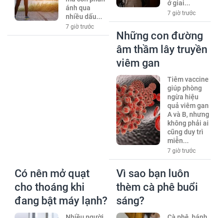
ở giai...
ánh qua
7 giờ trước
nhiều dấu...
7 giờ trước
Những con đường
âm thầm lây truyền
viêm gan
Tiêm vaccine
giúp phòng
ngừa hiệu
quả viêm gan
A và B, nhưng
không phải ai
cũng duy trì
miễn...
7 giờ trước
Có nên mở quạt
Vì sao bạn luôn
cho thoáng khi
thèm cà phê buổi
đang bật máy lạnh?
sáng?
Nhiều người
Cà phê, bánh