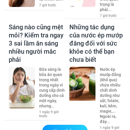
trọng là
7 giờ trước
phải...
7 giờ trước
Sáng nào cũng mệt
Những tác dụng
mỏi? Kiểm tra ngay
của nước ép mướp
3 sai lầm ăn sáng
đắng đối với sức
nhiều người mắc
khỏe có thể bạn
phải
chưa biết
Bữa sáng là
Nước ép
bữa ăn quan
mướp đắng
trọng nhất
(khổ qua)
trong ngày vì
chứa nhiều
cung cấp dinh
chất dinh
dưỡng cho cả
dưỡng như
một ngày,
sắt, folate,
nhưng...
kali, kẽm,
magie,...
1 ngày 9 giờ
trước
Ngoài ra,
đây...
1 ngày 9 giờ