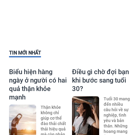
TIN MỚI NHẤT
Biểu hiện hàng
Điều gì chờ đợi bạn
ngày ở người có hai
khi bước sang tuổi
quả thận khỏe
30?
mạnh
Tuổi 30 mang
đến nhiều
Thận khỏe
câu hỏi về sự
không chỉ
nghiệp, tình
giúp cơ thể
yêu và bản
đào thải chất
thân. Những
thải hiệu quả
hoang mang
mà còn phản