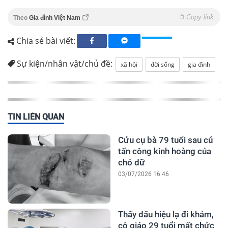
Copy link
Theo
Gia đình Việt Nam
Chia sẻ bài viết:
Sự kiện/nhân vật/chủ đề:
xã hội
đời sống
gia đình
TIN LIÊN QUAN
Cứu cụ bà 79 tuổi sau cú
tấn công kinh hoàng của
chó dữ
03/07/2026 16:46
Thấy dấu hiệu lạ đi khám,
cô giáo 29 tuổi mất chức