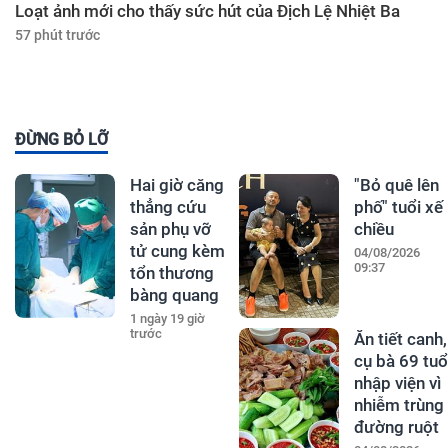
Loạt ảnh mới cho thấy sức hút của Địch Lệ Nhiệt Ba
57 phút trước
ĐỪNG BỎ LỠ
Hai giờ căng
"Bỏ quê lên
thẳng cứu
phố" tuổi xế
sản phụ vỡ
chiều
tử cung kèm
04/08/2026
09:37
tổn thương
bàng quang
1 ngày 19 giờ
trước
Ăn tiết canh,
cụ bà 69 tuổ
nhập viện vì
nhiễm trùng
đường ruột