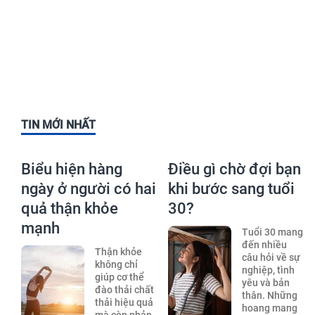
TIN MỚI NHẤT
Biểu hiện hàng
Điều gì chờ đợi bạn
ngày ở người có hai
khi bước sang tuổi
quả thận khỏe
30?
mạnh
Tuổi 30 mang
đến nhiều
Thận khỏe
câu hỏi về sự
không chỉ
nghiệp, tình
giúp cơ thể
yêu và bản
đào thải chất
thân. Những
thải hiệu quả
hoang mang