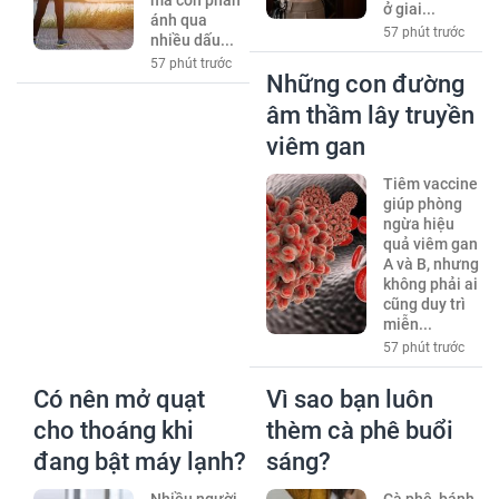
mà còn phản
ở giai...
ánh qua
57 phút trước
nhiều dấu...
57 phút trước
Những con đường
âm thầm lây truyền
viêm gan
Tiêm vaccine
giúp phòng
ngừa hiệu
quả viêm gan
A và B, nhưng
không phải ai
cũng duy trì
miễn...
57 phút trước
Có nên mở quạt
Vì sao bạn luôn
cho thoáng khi
thèm cà phê buổi
đang bật máy lạnh?
sáng?