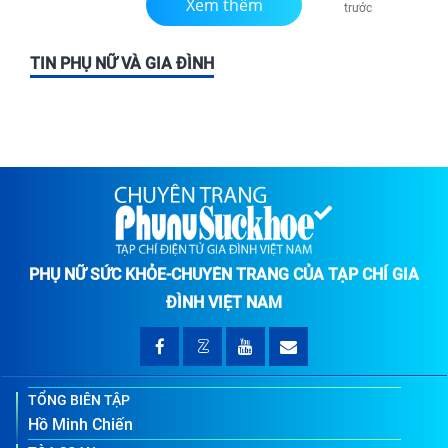
Xem thêm
trước
TIN PHỤ NỮ VÀ GIA ĐÌNH
PHỤ NỮ SỨC KHỎE-CHUYÊN TRANG CỦA TẠP CHÍ GIA
ĐÌNH VIỆT NAM
TỔNG BIÊN TẬP
Hồ Minh Chiến