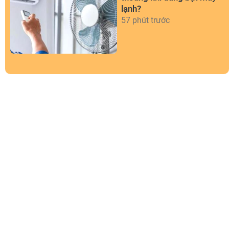
lạnh?
57 phút trước