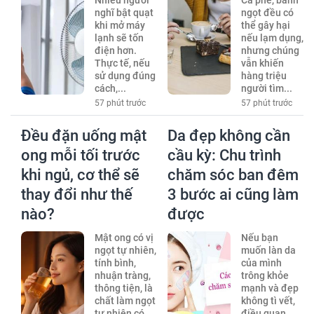
Nhiều người
Cà phê, bánh
nghĩ bật quạt
ngọt đều có
khi mở máy
thể gây hại
lạnh sẽ tốn
nếu lạm dụng,
điện hơn.
nhưng chúng
Thực tế, nếu
vẫn khiến
sử dụng đúng
hàng triệu
cách,...
người tìm...
57 phút trước
57 phút trước
Đều đặn uống mật
Da đẹp không cần
ong mỗi tối trước
cầu kỳ: Chu trình
khi ngủ, cơ thể sẽ
chăm sóc ban đêm
thay đổi như thế
3 bước ai cũng làm
nào?
được
Mật ong có vị
Nếu bạn
ngọt tự nhiên,
muốn làn da
tính bình,
của mình
nhuận tràng,
trông khỏe
thông tiện, là
mạnh và đẹp
chất làm ngọt
không tì vết,
tự nhiên có...
điều quan