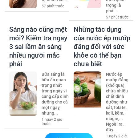
trọng là
57 phút trước
phải...
57 phút trước
Sáng nào cũng mệt
Những tác dụng
mỏi? Kiểm tra ngay
của nước ép mướp
3 sai lầm ăn sáng
đắng đối với sức
nhiều người mắc
khỏe có thể bạn
phải
chưa biết
Bữa sáng là
Nước ép
bữa ăn quan
mướp đắng
trọng nhất
(khổ qua)
trong ngày vì
chứa nhiều
cung cấp dinh
chất dinh
dưỡng cho cả
dưỡng như
một ngày,
sắt, folate,
nhưng...
kali, kẽm,
magie,...
1 ngày 2 giờ
trước
Ngoài ra,
đây...
1 ngày 2 giờ