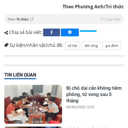
Theo Phương Anh/Tri thức
Copy link
Theo
Tri thức
Chia sẻ bài viết:
Sự kiện/nhân vật/chủ đề:
xã hội
đời sống
gia đình
TIN LIÊN QUAN
Bị chó dại cắn không tiêm
phòng, tử vong sau 5
tháng
09/06/2026 12:01