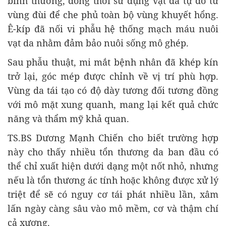
bình thường, đồng thời sử dụng vạt da tự do từ
vùng đùi để che phủ toàn bộ vùng khuyết hổng.
Ê-kíp đã nối vi phẫu hệ thống mạch máu nuôi
vạt da nhằm đảm bảo nuôi sống mô ghép.
Sau phẫu thuật, mi mắt bệnh nhân đã khép kín
trở lại, góc mép được chỉnh về vị trí phù hợp.
Vùng da tái tạo có độ dày tương đối tương đồng
với mô mặt xung quanh, mang lại kết quả chức
năng và thẩm mỹ khả quan.
TS.BS Dương Mạnh Chiến cho biết trường hợp
này cho thấy nhiều tổn thương da ban đầu có
thể chỉ xuất hiện dưới dạng một nốt nhỏ, nhưng
nếu là tổn thương ác tính hoặc không được xử lý
triệt để sẽ có nguy cơ tái phát nhiều lần, xâm
lấn ngày càng sâu vào mô mềm, cơ và thậm chí
cả xương.