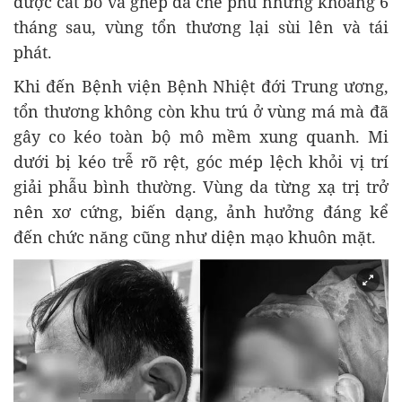
được cắt bỏ và ghép da che phủ nhưng khoảng 6
tháng sau, vùng tổn thương lại sùi lên và tái
phát.
Khi đến Bệnh viện Bệnh Nhiệt đới Trung ương,
tổn thương không còn khu trú ở vùng má mà đã
gây co kéo toàn bộ mô mềm xung quanh. Mi
dưới bị kéo trễ rõ rệt, góc mép lệch khỏi vị trí
giải phẫu bình thường. Vùng da từng xạ trị trở
nên xơ cứng, biến dạng, ảnh hưởng đáng kể
đến chức năng cũng như diện mạo khuôn mặt.