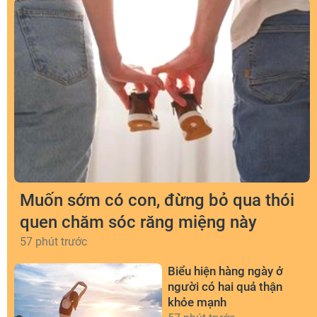
Muốn sớm có con, đừng bỏ qua thói
quen chăm sóc răng miệng này
57 phút trước
Biểu hiện hàng ngày ở
người có hai quả thận
khỏe mạnh