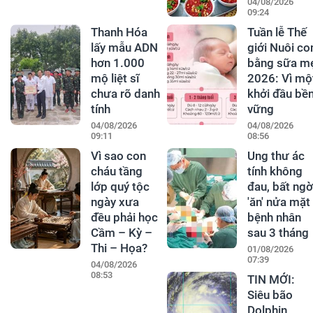
04/08/2026
09:24
Thanh Hóa
Tuần lễ Thế
lấy mẫu ADN
giới Nuôi co
hơn 1.000
bằng sữa m
mộ liệt sĩ
2026: Vì mộ
chưa rõ danh
khởi đầu bề
tính
vững
04/08/2026
04/08/2026
09:11
08:56
Vì sao con
Ung thư ác
cháu tầng
tính không
lớp quý tộc
đau, bất ngờ
ngày xưa
'ăn' nửa mặt
đều phải học
bệnh nhân
Cầm – Kỳ –
sau 3 tháng
Thi – Họa?
01/08/2026
07:39
04/08/2026
08:53
TIN MỚI:
Siêu bão
Dolphin