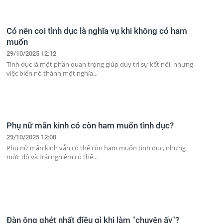
Có nên coi tình dục là nghĩa vụ khi không có ham
muốn
29/10/2025 12:12
Tình dục là một phần quan trọng giúp duy trì sự kết nối, nhưng
việc biến nó thành một nghĩa...
Phụ nữ mãn kinh có còn ham muốn tình dục?
29/10/2025 12:00
Phụ nữ mãn kinh vẫn có thể còn ham muốn tình dục, nhưng
mức độ và trải nghiệm có thể...
Đàn ông ghét nhất điều gì khi làm "chuyện ấy"?