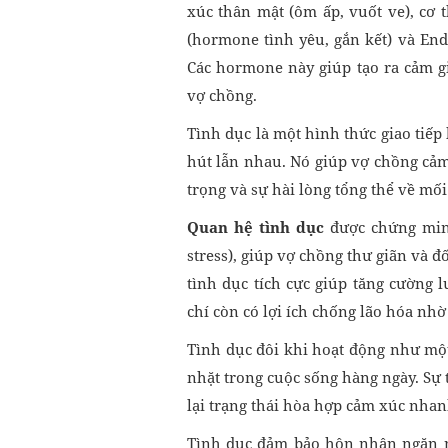
xúc thân mật (ôm ấp, vuốt ve), cơ
(hormone tình yêu, gắn kết) và En
Các hormone này giúp tạo ra cảm gi
vợ chồng.
Tình dục là một hình thức giao tiếp
hút lẫn nhau. Nó giúp vợ chồng cảm
trọng và sự hài lòng tổng thể về mố
Quan hệ tình dục
được chứng min
stress), giúp vợ chồng thư giãn và đ
tình dục tích cực giúp tăng cường 
chí còn có lợi ích chống lão hóa nhờ
Tình dục đôi khi hoạt động như một
nhặt trong cuộc sống hàng ngày. Sự t
lại trạng thái hòa hợp cảm xúc nha
Tình dục đảm bảo hôn nhân ngăn ng