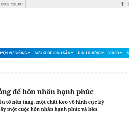
: 0909 750 307
UYỆN VỢ CHỒNG
SỨC KHỎE-SINH SẢN
DINH DƯỠNG
VIDEO
S
 tảng để hôn nhân hạnh phúc
u tố nền tảng, một chất keo vô hình cực kỳ
 đẩy một cuộc hôn nhân hạnh phúc và bền