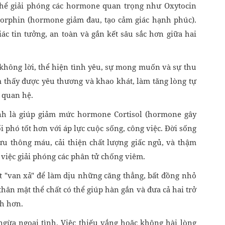
 thể giải phóng các hormone quan trọng như Oxytocin
dorphin (hormone giảm đau, tạo cảm giác hạnh phúc).
ác tin tưởng, an toàn và gắn kết sâu sắc hơn giữa hai
 không lời, thể hiện tình yêu, sự mong muốn và sự thu
 thấy được yêu thương và khao khát, làm tăng lòng tự
i quan hệ.
h là giúp giảm mức hormone Cortisol (hormone gây
ối phó tốt hơn với áp lực cuộc sống, công việc. Đời sống
lưu thông máu, cải thiện chất lượng giấc ngủ, và thậm
 việc giải phóng các phân tử chống viêm.
 "van xả" để làm dịu những căng thẳng, bất đồng nhỏ
hân mật thể chất có thể giúp hàn gắn và đưa cả hai trở
nh hơn.
ừa ngoại tình. Việc thiếu vắng hoặc không hài lòng