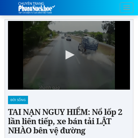
ĐỜI SỐNG
TAI NẠN NGUY HIỂM: Nổ lốp 2
lần liên tiếp, xe bán tải LẬT
NHÀO bên vệ đường