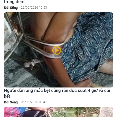
trong đêm
Đời Sống
-
22/06/2026 10:53
Người đàn ông mắc kẹt cùng rắn độc suốt 4 giờ và cái
kết
Đời Sống
-
05/06/2026 09:41