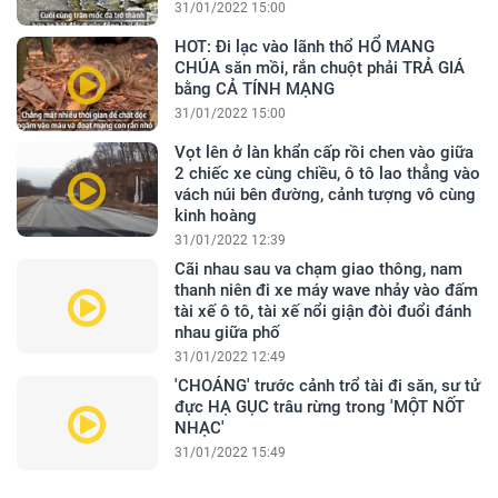
31/01/2022 15:00
HOT: Đi lạc vào lãnh thổ HỔ MANG
CHÚA săn mồi, rắn chuột phải TRẢ GIÁ
bằng CẢ TÍNH MẠNG
31/01/2022 15:00
Vọt lên ở làn khẩn cấp rồi chen vào giữa
2 chiếc xe cùng chiều, ô tô lao thẳng vào
vách núi bên đường, cảnh tượng vô cùng
kinh hoàng
31/01/2022 12:39
Cãi nhau sau va chạm giao thông, nam
thanh niên đi xe máy wave nhảy vào đấm
tài xế ô tô, tài xế nổi giận đòi đuổi đánh
nhau giữa phố
31/01/2022 12:49
'CHOÁNG' trước cảnh trổ tài đi săn, sư tử
đực HẠ GỤC trâu rừng trong 'MỘT NỐT
NHẠC'
31/01/2022 15:49