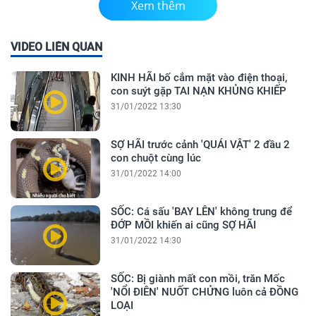
Xem thêm
VIDEO LIÊN QUAN
KINH HÃI bố cắm mặt vào điện thoại,
con suýt gặp TAI NẠN KHỦNG KHIẾP
31/01/2022 13:30
SỢ HÃI trước cảnh 'QUÁI VẬT' 2 đầu 2
con chuột cùng lúc
31/01/2022 14:00
SỐC: Cá sấu 'BAY LÊN' không trung để
ĐỚP MỒI khiến ai cũng SỢ HÃI
31/01/2022 14:30
SỐC: Bị giành mất con mồi, trăn Mốc
'NỔI ĐIÊN' NUỐT CHỬNG luôn cả ĐỒNG
LOẠI