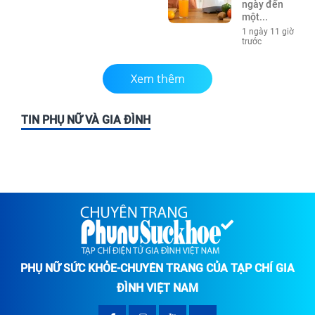
ngày đến
một...
1 ngày 11 giờ
trước
Xem thêm
TIN PHỤ NỮ VÀ GIA ĐÌNH
PHỤ NỮ SỨC KHỎE-CHUYÊN TRANG CỦA TẠP CHÍ GIA
ĐÌNH VIỆT NAM