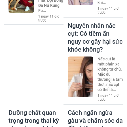
mắt, Đội Bóng
khi...
Đá Nữ Kung
1 ngày 11 giờ
Fu...
trước
1 ngày 11 giờ
trước
Nguyên nhân nấc
cụt: Có tiềm ẩn
nguy cơ gây hại sức
khỏe không?
Nấc cụt là
một phản xạ
không tự chủ.
Mặc dù
thường là tạm
thời, nấc cụt
có thể là...
1 ngày 11 giờ
trước
Dưỡng chất quan
Cách ngăn ngừa
trọng trong thai kỳ
gàu và chăm sóc da