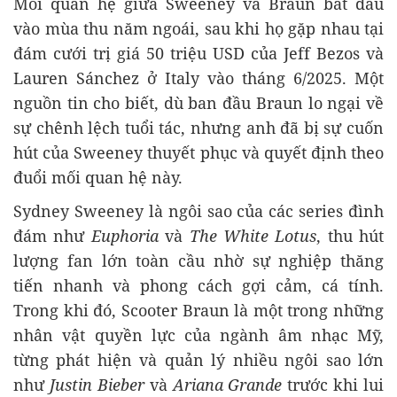
Mối quan hệ giữa Sweeney và Braun bắt đầu
vào mùa thu năm ngoái, sau khi họ gặp nhau tại
đám cưới trị giá
50 triệu USD
của Jeff Bezos và
Lauren Sánchez ở Italy vào tháng 6/2025. Một
nguồn tin cho biết, dù ban đầu Braun lo ngại về
sự chênh lệch tuổi tác, nhưng anh đã bị sự cuốn
hút của Sweeney thuyết phục và quyết định theo
đuổi mối quan hệ này.
Sydney Sweeney là ngôi sao của các series đình
đám như
Euphoria
và
The White Lotus
, thu hút
lượng fan lớn toàn cầu nhờ sự nghiệp thăng
tiến nhanh và phong cách gợi cảm, cá tính.
Trong khi đó, Scooter Braun là một trong những
nhân vật quyền lực của ngành âm nhạc Mỹ,
từng phát hiện và quản lý nhiều ngôi sao lớn
như
Justin Bieber
và
Ariana Grande
trước khi lui