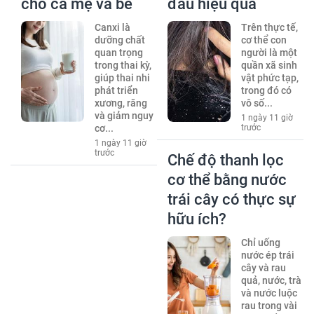
cho cả mẹ và bé
đầu hiệu quả
Canxi là
Trên thực tế,
dưỡng chất
cơ thể con
quan trọng
người là một
trong thai kỳ,
quần xã sinh
giúp thai nhi
vật phức tạp,
phát triển
trong đó có
xương, răng
vô số...
và giảm nguy
1 ngày 11 giờ
cơ...
trước
1 ngày 11 giờ
trước
Chế độ thanh lọc
cơ thể bằng nước
trái cây có thực sự
hữu ích?
Chỉ uống
nước ép trái
cây và rau
quả, nước, trà
và nước luộc
rau trong vài