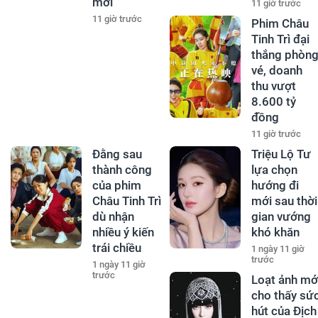
mới
11 giờ trước
11 giờ trước
Phim Châu
Tinh Trì đại
thắng phòn
vé, doanh
thu vượt
8.600 tỷ
đồng
11 giờ trước
Đằng sau
Triệu Lộ Tư
thành công
lựa chọn
của phim
hướng đi
Châu Tinh Trì
mới sau thời
dù nhận
gian vướng
nhiều ý kiến
khó khăn
trái chiều
1 ngày 11 giờ
trước
1 ngày 11 giờ
trước
Loạt ảnh mớ
cho thấy sứ
hút của Địch