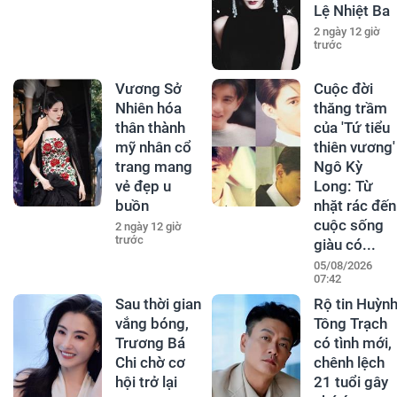
Lệ Nhiệt Ba
2 ngày 12 giờ
trước
Vương Sở
Cuộc đời
Nhiên hóa
thăng trầm
thân thành
của 'Tứ tiểu
mỹ nhân cổ
thiên vương'
trang mang
Ngô Kỳ
vẻ đẹp u
Long: Từ
buồn
nhặt rác đến
cuộc sống
2 ngày 12 giờ
trước
giàu có...
05/08/2026
07:42
Sau thời gian
Rộ tin Huỳn
vắng bóng,
Tông Trạch
Trương Bá
có tình mới,
Chi chờ cơ
chênh lệch
hội trở lại
21 tuổi gây