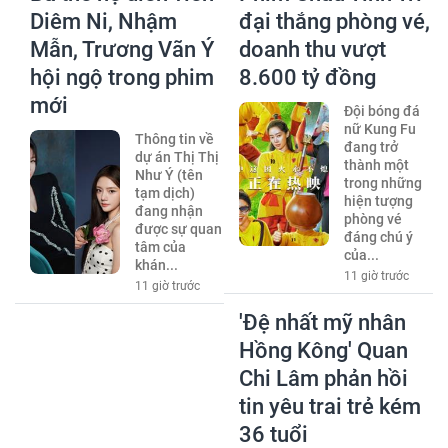
Diêm Ni, Nhậm
đại thắng phòng vé,
Mẫn, Trương Vãn Ý
doanh thu vượt
hội ngộ trong phim
8.600 tỷ đồng
mới
Đội bóng đá
nữ Kung Fu
Thông tin về
đang trở
dự án Thị Thị
thành một
Như Ý (tên
trong những
tạm dịch)
hiện tượng
đang nhận
phòng vé
được sự quan
đáng chú ý
tâm của
của...
khán...
11 giờ trước
11 giờ trước
'Đệ nhất mỹ nhân
Hồng Kông' Quan
Chi Lâm phản hồi
tin yêu trai trẻ kém
36 tuổi