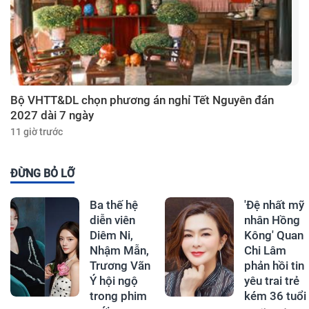
Bộ VHTT&DL chọn phương án nghỉ Tết Nguyên đán
2027 dài 7 ngày
11 giờ trước
ĐỪNG BỎ LỠ
Ba thế hệ
'Đệ nhất mỹ
diễn viên
nhân Hồng
Diêm Ni,
Kông' Quan
Nhậm Mẫn,
Chi Lâm
Trương Vãn
phản hồi tin
Ý hội ngộ
yêu trai trẻ
trong phim
kém 36 tuổi