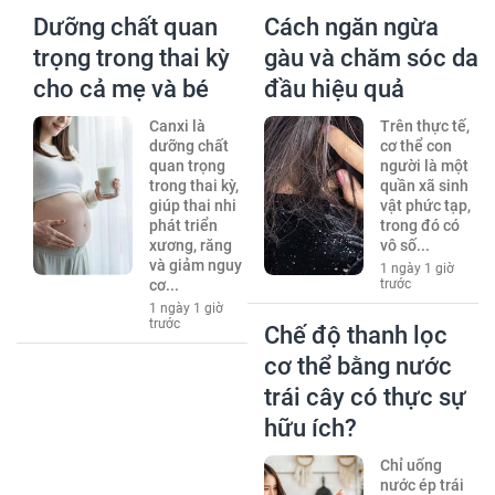
Dưỡng chất quan
Cách ngăn ngừa
trọng trong thai kỳ
gàu và chăm sóc da
cho cả mẹ và bé
đầu hiệu quả
Canxi là
Trên thực tế,
dưỡng chất
cơ thể con
quan trọng
người là một
trong thai kỳ,
quần xã sinh
giúp thai nhi
vật phức tạp,
phát triển
trong đó có
xương, răng
vô số...
và giảm nguy
1 ngày 1 giờ
cơ...
trước
1 ngày 1 giờ
trước
Chế độ thanh lọc
cơ thể bằng nước
trái cây có thực sự
hữu ích?
Chỉ uống
nước ép trái