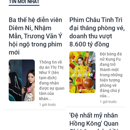
TIN MỚI NHẤT
Ba thế hệ diễn viên
Phim Châu Tinh Trì
Diêm Ni, Nhậm
đại thắng phòng vé,
Mẫn, Trương Vãn Ý
doanh thu vượt
hội ngộ trong phim
8.600 tỷ đồng
mới
Đội bóng đá
nữ Kung Fu
Thông tin về
đang trở
dự án Thị Thị
thành một
Như Ý (tên
trong những
tạm dịch)
hiện tượng
đang nhận
phòng vé
được sự quan
đáng chú ý
tâm của
của...
khán...
1 giờ trước
1 giờ trước
'Đệ nhất mỹ nhân
Hồng Kông' Quan