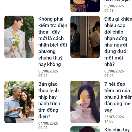
06/08/2026
07:49
Không phải
Điều gì khiế
kiểm tra điện
nhiều cặp
thoại, đây
đôi chấp
mới là cách
nhận sống
nhận biết đối
như người
phương
dưng dưới
chung thuỷ
một mái
hay không
nhà?
05/08/2026
05/08/2026
07:42
07:42
Bản giao
7 nét đẹp
thoa lệch
tiềm ẩn của
nhịp hay
phụ nữ khiế
hành trình
đàn ông mê
tìm đồng
say
điệu?
26/07/2026
14:00
04/08/2026
09:23
Khi chia tay,