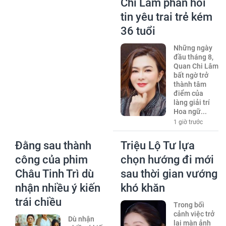
Chi Lâm phản hồi
tin yêu trai trẻ kém
36 tuổi
Những ngày
đầu tháng 8,
Quan Chi Lâm
bất ngờ trở
thành tâm
điểm của
làng giải trí
Hoa ngữ...
1 giờ trước
Đằng sau thành
Triệu Lộ Tư lựa
công của phim
chọn hướng đi mới
Châu Tinh Trì dù
sau thời gian vướng
nhận nhiều ý kiến
khó khăn
trái chiều
Trong bối
cảnh việc trở
Dù nhận
lại màn ảnh