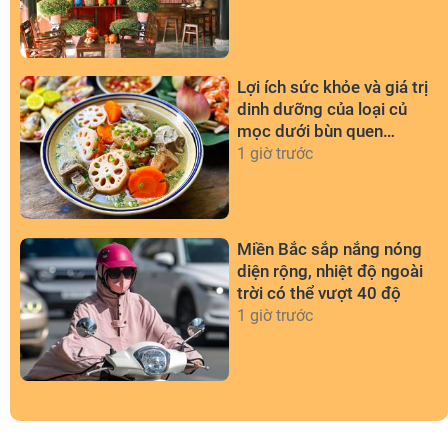
Lợi ích sức khỏe và giá trị
dinh dưỡng của loại củ
mọc dưới bùn quen
thuộc
1 giờ trước
Miền Bắc sắp nắng nóng
diện rộng, nhiệt độ ngoài
trời có thể vượt 40 độ
1 giờ trước