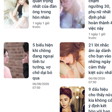
quan trọng
chạm
nhất của đàn
ngưỡng 30,
ông trong
phụ nữ nhất
hôn nhân
định phải
hoàn thành 
1 ngày 1 giờ
trước
việc này
1 ngày 1 giờ
trước
5 biểu hiện
21 lời nhắc
khi chồng
ấm áp dành
đang ngoại
cho bạn vào
tình tư
những ngày
tưởng, vợ
cảm thấy
chớ dại bỏ
kiệt sức nhấ
qua
06/08/2026
07:50
06/08/2026
07:50
9 dấu hiệu
cho thấy nử
kia không c
ý định kết
hôn với bạn