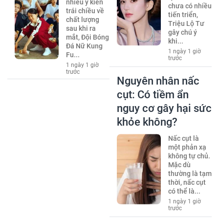
nhiều ý kiến
chưa có nhiều
trái chiều về
tiến triển,
chất lượng
Triệu Lộ Tư
sau khi ra
gây chú ý
mắt, Đội Bóng
khi...
Đá Nữ Kung
1 ngày 1 giờ
Fu...
trước
1 ngày 1 giờ
trước
Nguyên nhân nấc
cụt: Có tiềm ẩn
nguy cơ gây hại sức
khỏe không?
Nấc cụt là
một phản xạ
không tự chủ.
Mặc dù
thường là tạm
thời, nấc cụt
có thể là...
1 ngày 1 giờ
trước