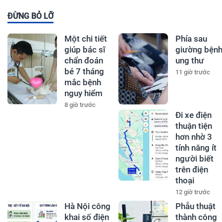
ĐỪNG BỎ LỠ
Một chi tiết
Phía sau
giúp bác sĩ
giường bện
chẩn đoán
ung thư
bé 7 tháng
11 giờ trước
mắc bệnh
nguy hiểm
8 giờ trước
Đi xe điện
thuận tiện
hơn nhờ 3
tính năng ít
người biết
trên điện
thoại
12 giờ trước
Hà Nội công
Phẫu thuật
khai số điện
thành công