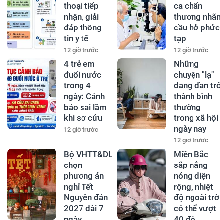
thoại tiếp
ca chấn
nhận, giải
thương nhã
đáp thông
cầu hở phức
tin y tế
tạp
12 giờ trước
12 giờ trước
4 trẻ em
Những
đuối nước
chuyện "lạ"
trong 4
đang dần tr
ngày: Cảnh
thành bình
báo sai lầm
thường
khi sơ cứu
trong xã hội
ngày nay
12 giờ trước
12 giờ trước
Bộ VHTT&DL
Miền Bắc
chọn
sắp nắng
phương án
nóng diện
nghỉ Tết
rộng, nhiệt
Nguyên đán
độ ngoài trờ
2027 dài 7
có thể vượt
ngày
40 độ