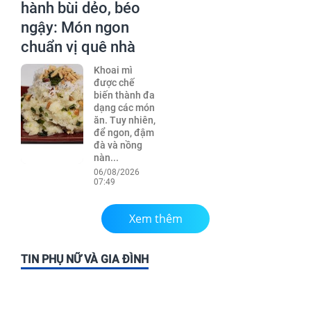
hành bùi dẻo, béo
ngậy: Món ngon
chuẩn vị quê nhà
Khoai mì
được chế
biến thành đa
dạng các món
ăn. Tuy nhiên,
để ngon, đậm
đà và nồng
nàn...
06/08/2026
07:49
Xem thêm
TIN PHỤ NỮ VÀ GIA ĐÌNH