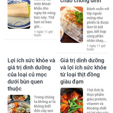
chảo chống dính
món khoái
khẩu cho
Bánh cuốn với
ngày hè nóng
lớp ngoài
bức này. Thế
mỏng như
bạn có bao
phiến lá được
giờ...
làm từ bột
gạo, kết hợp
1 ngày 11 giờ
trước
cùng phần
nhân chay,...
1 ngày 11 giờ
trước
Lợi ích sức khỏe và
Giá trị dinh dưỡng
giá trị dinh dưỡng
và lợi ích sức khỏe
của loại củ mọc
từ loại thịt đồng
dưới bùn quen
giàu đạm
thuộc
Thịt ếch là
thực phẩm
Trong chúng
giàu protein,
ta không ai là
vitamin và
không biết
khoáng chất
đến cây sen
có lợi cho sức