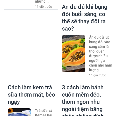
những...
Ăn đu đủ khi bụng
11 giờ trước
đói buổi sáng, cơ
thể sẽ thay đổi ra
sao?
Ăn đu đủ lúc
bụng đói vào
sáng sớm là
thói quen
được nhiều
người lựa
chọn nhờ hàm
lượng...
11 giờ trước
Cách làm kem trà
3 cách làm bánh
sữa thơm mát, béo
cuốn mềm dẻo,
ngậy
thơm ngon như
ngoài tiệm bằng
Trà sữa và
Kem là hai