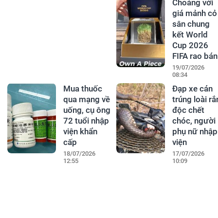
Choáng với
giá mảnh cỏ
sân chung
kết World
Cup 2026
FIFA rao bán
19/07/2026
08:34
Mua thuốc
Đạp xe cán
qua mạng về
trúng loài rắ
uống, cụ ông
độc chết
72 tuổi nhập
chóc, người
viện khẩn
phụ nữ nhập
cấp
viện
18/07/2026
17/07/2026
12:55
10:09