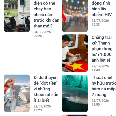
điện có thể
động tình
chạy bao
hình lây
nhiêu năm
nhiễm HIV
trước khi cần
28/07/2026
10:33
thay mới?
04/08/2026
09:26
Chàng trai
xứ Thanh
phục dựng
hơn 1.000
ảnh liệt sĩ
27/07/2026
11:48
Đi du thuyền
Thoát chết
dễ "đốt tiền"
hy hữu trướ
vì những
hàm cá mập
khoản phí ẩn
7 mang
ít ai biết
21/07/2026
11:50
22/07/2026
13:23