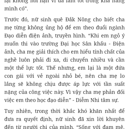
lại không hối hận vì đã làm tốt trong khả năng
mình có”.
Trước đó, nữ sinh quê Đắk Nông cho biết cha
mẹ từng không ủng hộ để em theo đuổi ngành
Đạo diễn điện ảnh, truyền hình. “Khi em ngỏ ý
muốn thi vào trường Đại học Sân khấu - Điện
ảnh, cha mẹ giải thích cho em hiểu tính chất của
nghề luôn phải đi xa, di chuyển nhiều và cần
một thể lực tốt. Thế nhưng, em lại là một đứa
con gái với vẻ ngoài nhỏ bé, nên cha mẹ lo
lắng sẽ không chịu được áp lực với tần suất
nặng của công việc này. Vì vậy cha mẹ phản đối
việc em theo học đạo diễn” - Diễm Nhi tâm sự.
Tuy nhiên, trong thời khắc khó khăn nhất để
đưa ra quyết định, nữ sinh đã xin lời khuyên
đến từ người chị của mình. “Sống với đam mê,