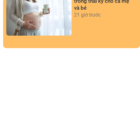
trong thai kỳ cho cả mẹ
và bé
21 giờ trước