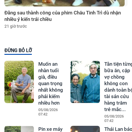
Đằng sau thành công của phim Châu Tinh Trì dù nhận
nhiều ý kiến trái chiều
21 giờ trước
ĐỪNG BỎ LỠ
Muốn an
Tằn tiện từn
nhàn tuổi
bữa ăn, cặp
già, điều
vợ chồng
quan trọng
không con
nhất không
dành toàn b
phải kiếm
tài sản cứu
nhiều hơn
hàng trăm
trẻ mắc...
05/08/2026
07:42
05/08/2026
07:42
Pin xe máy
Thái Lan bá