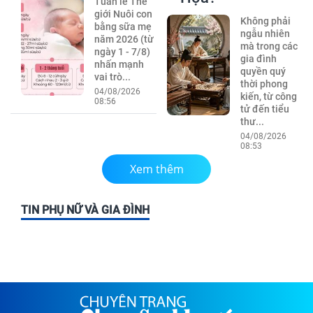
Tuần lễ Thế
giới Nuôi con
Không phải
bằng sữa mẹ
ngẫu nhiên
năm 2026 (từ
mà trong các
ngày 1 - 7/8)
gia đình
nhấn mạnh
quyền quý
vai trò...
thời phong
04/08/2026
kiến, từ công
08:56
tử đến tiểu
thư...
04/08/2026
08:53
Xem thêm
TIN PHỤ NỮ VÀ GIA ĐÌNH