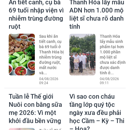
Ăn tiết canh, cụ bà
Thanh Hóa lấy mẫu
69 tuổi nhập viện vì
ADN hơn 1.000 mộ
nhiễm trùng đường
liệt sĩ chưa rõ danh
ruột
tính
Sau khi ăn
Thanh Hóa
tiết canh, cụ
lấy mẫu sinh
bà 69 tuổi ở
phẩm tại hơn
Thanh Hóa bị
1.000 phần
nhiễm trùng
mộ liệt sĩ
đường ruột,
chưa xác định
mất nước
được danh
và...
tính ở...
04/08/2026
04/08/2026
09:24
09:11
Tuần lễ Thế giới
Vì sao con cháu
Nuôi con bằng sữa
tầng lớp quý tộc
mẹ 2026: Vì một
ngày xưa đều phải
khởi đầu bền vững
học Cầm – Kỳ – Thi
– Họa?