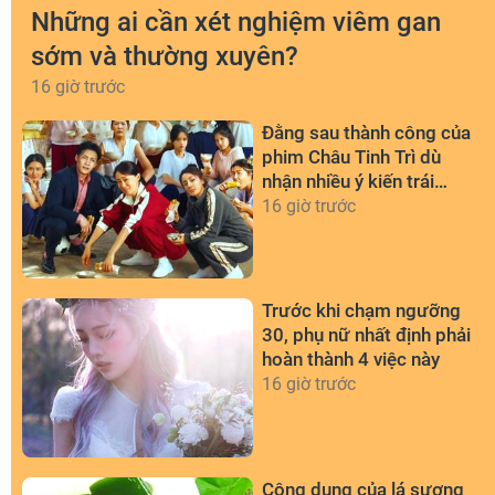
Những ai cần xét nghiệm viêm gan
sớm và thường xuyên?
16 giờ trước
Đằng sau thành công của
phim Châu Tinh Trì dù
nhận nhiều ý kiến trái
chiều
16 giờ trước
Trước khi chạm ngưỡng
30, phụ nữ nhất định phải
hoàn thành 4 việc này
16 giờ trước
Công dụng của lá sương