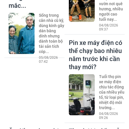
vườn nơi quê
mắc...
hương, nhiều
người cao
Sống trong
tuổi nay...
căn nhà cũ kỹ,
dùng kính gãy
04/08/2026
09:37
dán băng
dính nhưng
dành toàn bộ
Pin xe máy điện có
tài sản tích
thể chạy bao nhiêu
cóp...
năm trước khi cần
05/08/2026
07:42
thay mới?
Tuổi thọ pin
xe máy điện
chịu tác động
của nhiều yếu
tố, từ loại pin,
nhiệt độ môi
trường...
04/08/2026
09:26