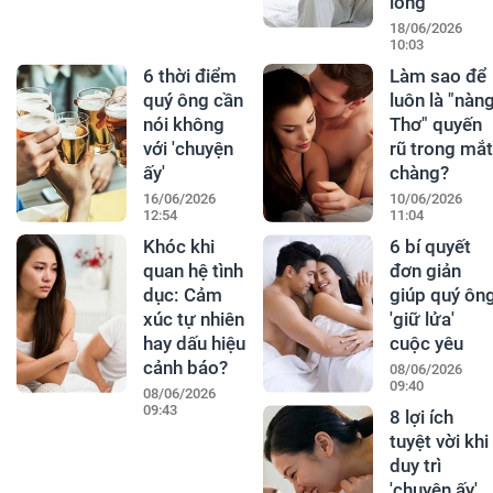
lòng"
18/06/2026
10:03
6 thời điểm
Làm sao để
quý ông cần
luôn là "nàn
nói không
Thơ" quyến
với 'chuyện
rũ trong mắt
ấy'
chàng?
16/06/2026
10/06/2026
12:54
11:04
Khóc khi
6 bí quyết
quan hệ tình
đơn giản
dục: Cảm
giúp quý ôn
xúc tự nhiên
'giữ lửa'
hay dấu hiệu
cuộc yêu
cảnh báo?
08/06/2026
09:40
08/06/2026
09:43
8 lợi ích
tuyệt vời khi
duy trì
'chuyện ấy'