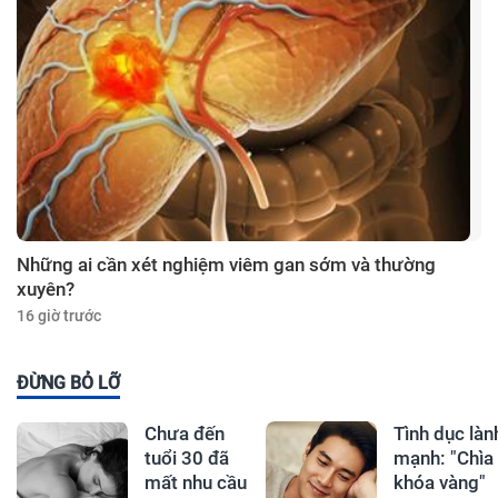
Những ai cần xét nghiệm viêm gan sớm và thường
xuyên?
16 giờ trước
ĐỪNG BỎ LỠ
Chưa đến
Tình dục làn
tuổi 30 đã
mạnh: "Chìa
mất nhu cầu
khóa vàng"