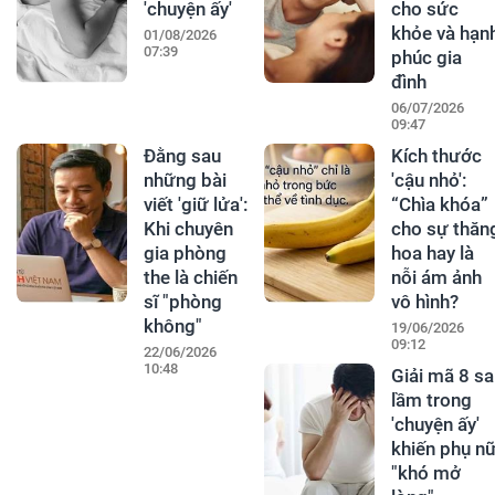
'chuyện ấy'
cho sức
khỏe và hạn
01/08/2026
07:39
phúc gia
đình
06/07/2026
09:47
Đằng sau
Kích thước
những bài
'cậu nhỏ':
viết 'giữ lửa':
“Chìa khóa”
Khi chuyên
cho sự thăn
gia phòng
hoa hay là
the là chiến
nỗi ám ảnh
sĩ "phòng
vô hình?
không"
19/06/2026
09:12
22/06/2026
10:48
Giải mã 8 sa
lầm trong
'chuyện ấy'
khiến phụ n
"khó mở