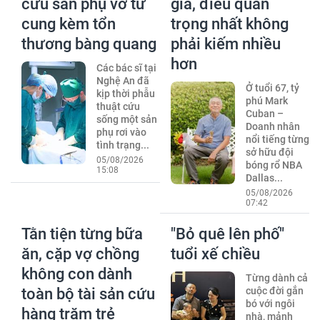
cứu sản phụ vỡ tử
già, điều quan
cung kèm tổn
trọng nhất không
thương bàng quang
phải kiếm nhiều
hơn
Các bác sĩ tại
Nghệ An đã
Ở tuổi 67, tỷ
kịp thời phẫu
phú Mark
thuật cứu
Cuban –
sống một sản
Doanh nhân
phụ rơi vào
nổi tiếng từng
tình trạng...
sở hữu đội
05/08/2026
bóng rổ NBA
15:08
Dallas...
05/08/2026
07:42
Tằn tiện từng bữa
"Bỏ quê lên phố"
ăn, cặp vợ chồng
tuổi xế chiều
không con dành
Từng dành cả
toàn bộ tài sản cứu
cuộc đời gắn
bó với ngôi
hàng trăm trẻ
nhà, mảnh