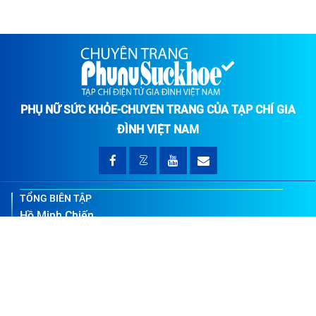
PHỤ NỮ SỨC KHỎE-CHUYÊN TRANG CỦA TẠP CHÍ GIA
ĐÌNH VIỆT NAM
TỔNG BIÊN TẬP
Hồ Minh Chiến
TÒA SOẠN
Số 2 đường Lê Đức Thọ, Quận Cầu Giấy, TP.Hà Nội
LIÊN HỆ QUẢNG CÁO
0909 750 307