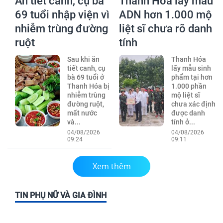
Ăn tiết canh, cụ bà
Thanh Hóa lấy mẫu
69 tuổi nhập viện vì
ADN hơn 1.000 mộ
nhiễm trùng đường
liệt sĩ chưa rõ danh
ruột
tính
Sau khi ăn
Thanh Hóa
tiết canh, cụ
lấy mẫu sinh
bà 69 tuổi ở
phẩm tại hơn
Thanh Hóa bị
1.000 phần
nhiễm trùng
mộ liệt sĩ
đường ruột,
chưa xác định
mất nước
được danh
và...
tính ở...
04/08/2026
04/08/2026
09:24
09:11
Xem thêm
TIN PHỤ NỮ VÀ GIA ĐÌNH