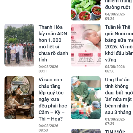
nhiễm trùng
đường ruột
04/08/2026
09:24
Thanh Hóa
Tuần lễ Thế
lấy mẫu ADN
giới Nuôi co
hơn 1.000
bằng sữa m
mộ liệt sĩ
2026: Vì mộ
chưa rõ danh
khởi đầu bề
tính
vững
04/08/2026
04/08/2026
09:11
08:56
Vì sao con
Ung thư ác
cháu tầng
tính không
lớp quý tộc
đau, bất ngờ
ngày xưa
'ăn' nửa mặt
đều phải học
bệnh nhân
Cầm – Kỳ –
sau 3 tháng
Thi – Họa?
01/08/2026
07:39
04/08/2026
08:53
TIN MỚI: