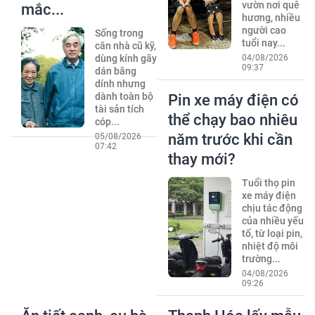
vườn nơi quê
mắc...
hương, nhiều
người cao
Sống trong
tuổi nay...
căn nhà cũ kỹ,
dùng kính gãy
04/08/2026
09:37
dán băng
dính nhưng
dành toàn bộ
Pin xe máy điện có
tài sản tích
thể chạy bao nhiêu
cóp...
năm trước khi cần
05/08/2026
07:42
thay mới?
Tuổi thọ pin
xe máy điện
chịu tác động
của nhiều yếu
tố, từ loại pin,
nhiệt độ môi
trường...
04/08/2026
09:26