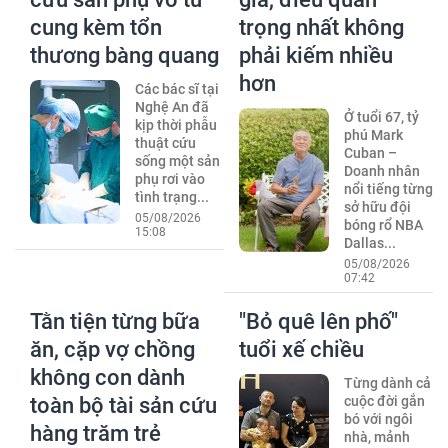
cung kèm tổn
trọng nhất không
thương bàng quang
phải kiếm nhiều
hơn
Các bác sĩ tại
Nghệ An đã
Ở tuổi 67, tỷ
kịp thời phẫu
phú Mark
thuật cứu
Cuban –
sống một sản
Doanh nhân
phụ rơi vào
nổi tiếng từng
tình trạng...
sở hữu đội
05/08/2026
bóng rổ NBA
15:08
Dallas...
05/08/2026
07:42
Tằn tiện từng bữa
"Bỏ quê lên phố"
ăn, cặp vợ chồng
tuổi xế chiều
không con dành
Từng dành cả
toàn bộ tài sản cứu
cuộc đời gắn
bó với ngôi
hàng trăm trẻ
nhà, mảnh