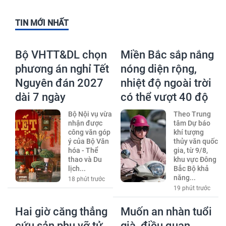
TIN MỚI NHẤT
Bộ VHTT&DL chọn
Miền Bắc sắp nắng
phương án nghỉ Tết
nóng diện rộng,
Nguyên đán 2027
nhiệt độ ngoài trời
dài 7 ngày
có thể vượt 40 độ
Bộ Nội vụ vừa
Theo Trung
nhận được
tâm Dự báo
công văn góp
khí tượng
ý của Bộ Văn
thủy văn quốc
hóa - Thể
gia, từ 9/8,
thao và Du
khu vực Đông
lịch...
Bắc Bộ khả
năng...
18 phút trước
19 phút trước
Hai giờ căng thẳng
Muốn an nhàn tuổi
cứu sản phụ vỡ tử
già, điều quan