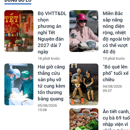
ĐỪNG BỎ LỠ
Bộ VHTT&DL
Miền Bắc
chọn
sắp nắng
phương án
nóng diện
nghỉ Tết
rộng, nhiệt
Nguyên đán
độ ngoài trờ
2027 dài 7
có thể vượt
ngày
40 độ
18 phút trước
19 phút trước
Hai giờ căng
"Bỏ quê lên
thẳng cứu
phố" tuổi xế
sản phụ vỡ
chiều
tử cung kèm
04/08/2026
09:37
tổn thương
bàng quang
05/08/2026
15:08
Ăn tiết canh,
cụ bà 69 tuổ
nhập viện vì