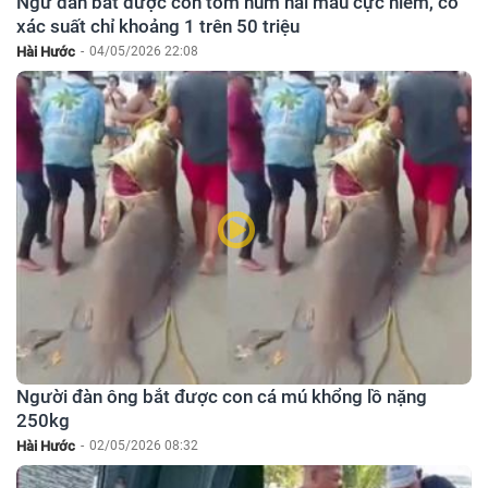
Ngư dân bắt được con tôm hùm hai màu cực hiếm, có
xác suất chỉ khoảng 1 trên 50 triệu
Hài Hước
-
04/05/2026 22:08
Người đàn ông bắt được con cá mú khổng lồ nặng
250kg
Hài Hước
-
02/05/2026 08:32