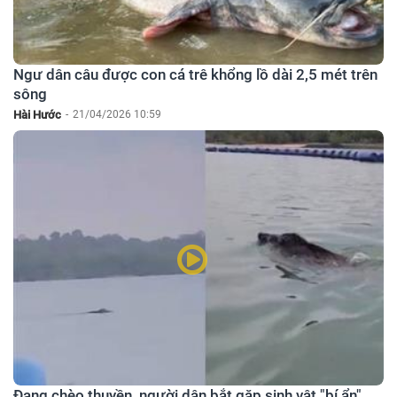
Ngư dân câu được con cá trê khổng lồ dài 2,5 mét trên
sông
Hài Hước
-
21/04/2026 10:59
Đang chèo thuyền, người dân bắt gặp sinh vật "bí ẩn"