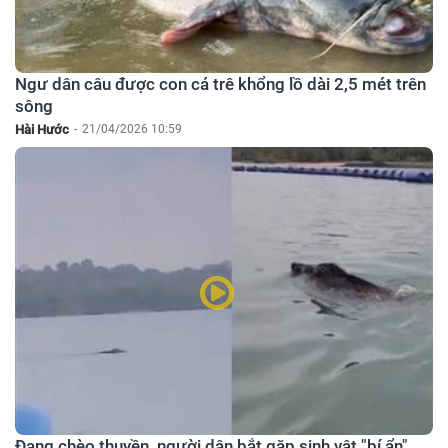
Ngư dân câu được con cá trê khổng lồ dài 2,5 mét trên
sông
Hài Hước
-
21/04/2026 10:59
Đang chèo thuyền, người dân bắt gặp sinh vật "bí ẩn"