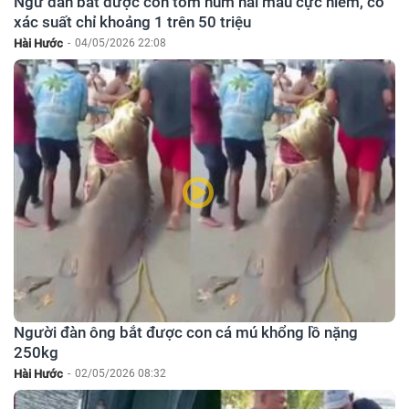
Ngư dân bắt được con tôm hùm hai màu cực hiếm, có
xác suất chỉ khoảng 1 trên 50 triệu
Hài Hước
-
04/05/2026 22:08
Người đàn ông bắt được con cá mú khổng lồ nặng
250kg
Hài Hước
-
02/05/2026 08:32