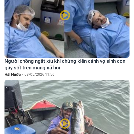
Người chồng ngất xỉu khi chứng kiến cảnh vợ sinh con
gây sốt trên mạng xã hội
Hài Hước
-
08/05/2026 11:56