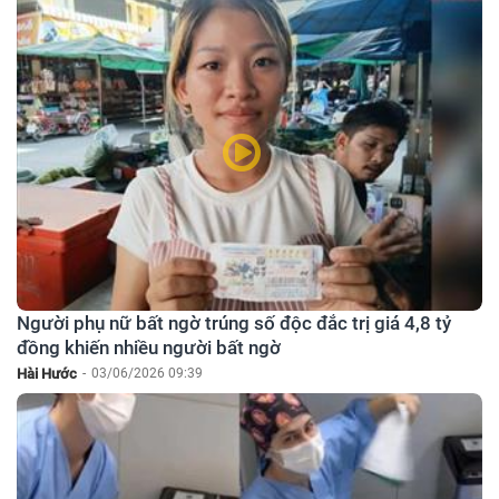
Người phụ nữ bất ngờ trúng số độc đắc trị giá 4,8 tỷ
đồng khiến nhiều người bất ngờ
Hài Hước
-
03/06/2026 09:39