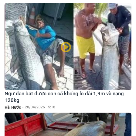
Ngư dân bắt được con cá khổng lồ dài 1,9m và nặng
120kg
Hài Hước
-
28/04/2026 15:18