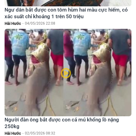
Ngư dân bắt được con tôm hùm hai màu cực hiếm, có
xác suất chỉ khoảng 1 trên 50 triệu
Hài Hước
-
04/05/2026 22:08
Người đàn ông bắt được con cá mú khổng lồ nặng
250kg
Hài Hước
-
02/05/2026 08:32