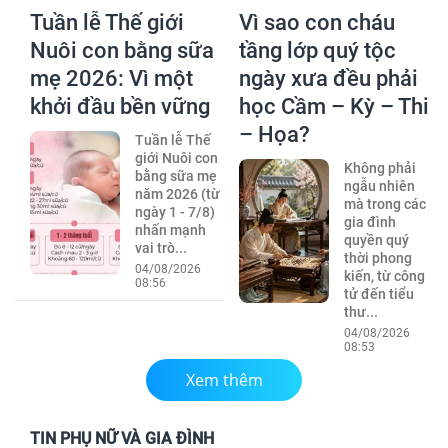
Tuần lễ Thế giới
Vì sao con cháu
Nuôi con bằng sữa
tầng lớp quý tộc
mẹ 2026: Vì một
ngày xưa đều phải
khởi đầu bền vững
học Cầm – Kỳ – Thi
– Họa?
Tuần lễ Thế
giới Nuôi con
Không phải
bằng sữa mẹ
ngẫu nhiên
năm 2026 (từ
mà trong các
ngày 1 - 7/8)
gia đình
nhấn mạnh
quyền quý
vai trò...
thời phong
04/08/2026
kiến, từ công
08:56
tử đến tiểu
thư...
04/08/2026
08:53
Xem thêm
TIN PHỤ NỮ VÀ GIA ĐÌNH