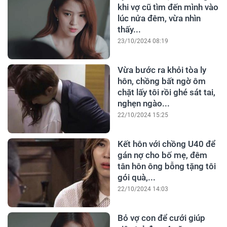
khi vợ cũ tìm đến mình vào
lúc nửa đêm, vừa nhìn
thấy...
23/10/2024 08:19
Vừa bước ra khỏi tòa ly
hôn, chồng bất ngờ ôm
chặt lấy tôi rồi ghé sát tai,
nghẹn ngào...
22/10/2024 15:25
Kết hôn với chồng U40 để
gán nợ cho bố mẹ, đêm
tân hôn ông bỗng tặng tôi
gói quà,...
22/10/2024 14:03
Bỏ vợ con để cưới giúp