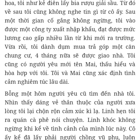
hoa, tôi như kẻ điên lấy bia rượu giải sầu. Từ đó
về sau tôi cũng không nghe tin gì từ cô ấy. Sau
một thời gian cố gắng không ngừng, tôi vào
được một công ty xuất nhập khẩu, đạt được mức
lương cao gấp nhiều lần từ khi mới ra trường.
Vừa rồi, tôi dành dụm mua trả góp một căn
chung cư, 4 tháng nữa sẽ được giao nhà. Tôi
cũng có người yêu mới tên Mai, thấu hiểu và
hòa hợp với tôi. Tôi và Mai cũng xác định tình
cảm nghiêm túc lâu dài.
Bỗng một hôm người yêu cũ tìm đến nhà tôi.
Nhìn thấy dáng vẻ thân thuộc của người xưa
lòng tôi lại chộn rộn cảm xúc kì lạ. Linh hẹn tôi
ra quán cà phê nói chuyện. Linh khóc không
ngừng khi kể về tình cảnh của mình lúc này. Cô
ấy kể đã lấy phải người chồng vũ phu, luôn