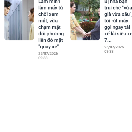
Làm mình
Bị nhà bạn
làm mẩy từ
trai chê "vừa
chối xem
già vừa xấu"
mắt, vừa
tôi rút máy
chạm mặt
gọi ngay tài
đối phương
xế lái siêu x
liền đỏ mặt
7...
"quay xe"
25/07/2026
09:33
25/07/2026
09:33