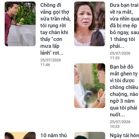
Chồng đi
Đưa bạn trai
vắng gọi thợ
về ra mắt,
sửa trần nhà,
vừa nhìn qu
tôi rụng rời
đã bị mẹ ép
tay chân khi
bỏ ngay, sau
thấy "cơn
1 tháng tôi
mưa lấp
phải...
lánh" rơi...
25/07/2026
11:33
25/07/2026
11:46
Bạn bè đỏ
mắt ghen tỵ
vì tôi được
chồng chiều
chuộng, nào
ngờ 3 năm
qua tôi phải
nuốt...
25/07/2026
10:33
10 năm thủ
Ngày tái hôn