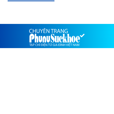
PHỤ NỮ SỨC KHỎE-CHUYÊN TRANG CỦA TẠP CHÍ GIA
ĐÌNH VIỆT NAM
TỔNG BIÊN TẬP
Hồ Minh Chiến
TÒA SOẠN
Số 2 đường Lê Đức Thọ, Quận Cầu Giấy, TP.Hà Nội
LIÊN HỆ QUẢNG CÁO