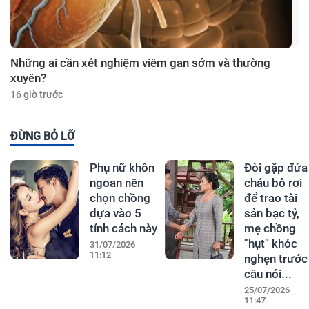
Những ai cần xét nghiệm viêm gan sớm và thường
xuyên?
16 giờ trước
ĐỪNG BỎ LỠ
Phụ nữ khôn
Đòi gặp đứa
ngoan nên
cháu bỏ rơi
chọn chồng
để trao tài
dựa vào 5
sản bạc tỷ,
tính cách này
mẹ chồng
"hụt" khóc
31/07/2026
11:12
nghẹn trước
câu nói...
25/07/2026
11:47