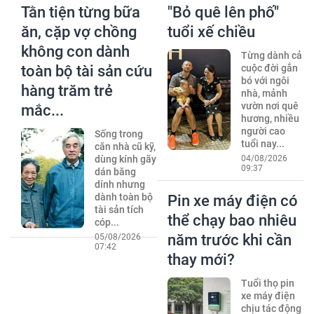
Tằn tiện từng bữa
"Bỏ quê lên phố"
ăn, cặp vợ chồng
tuổi xế chiều
không con dành
Từng dành cả
toàn bộ tài sản cứu
cuộc đời gắn
bó với ngôi
hàng trăm trẻ
nhà, mảnh
vườn nơi quê
mắc...
hương, nhiều
người cao
Sống trong
tuổi nay...
căn nhà cũ kỹ,
dùng kính gãy
04/08/2026
09:37
dán băng
dính nhưng
dành toàn bộ
Pin xe máy điện có
tài sản tích
thể chạy bao nhiêu
cóp...
năm trước khi cần
05/08/2026
07:42
thay mới?
Tuổi thọ pin
xe máy điện
chịu tác động