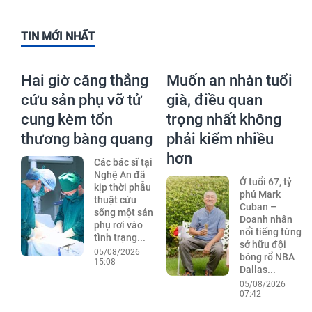
TIN MỚI NHẤT
Hai giờ căng thẳng
Muốn an nhàn tuổi
cứu sản phụ vỡ tử
già, điều quan
cung kèm tổn
trọng nhất không
thương bàng quang
phải kiếm nhiều
hơn
Các bác sĩ tại
Nghệ An đã
Ở tuổi 67, tỷ
kịp thời phẫu
phú Mark
thuật cứu
Cuban –
sống một sản
Doanh nhân
phụ rơi vào
nổi tiếng từng
tình trạng...
sở hữu đội
05/08/2026
bóng rổ NBA
15:08
Dallas...
05/08/2026
07:42