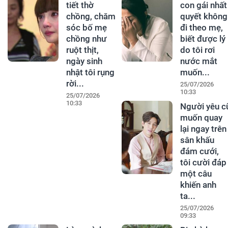
tiết thờ
con gái nhất
chồng, chăm
quyết không
sóc bố mẹ
đi theo mẹ,
chồng như
biết được lý
ruột thịt,
do tôi rơi
ngày sinh
nước mắt
nhật tôi rụng
muốn...
rời...
25/07/2026
10:33
25/07/2026
10:33
Người yêu c
muốn quay
lại ngay trên
sân khấu
đám cưới,
tôi cười đáp
một câu
khiến anh
ta...
25/07/2026
09:33