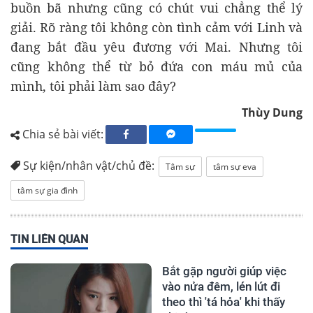
buồn bã nhưng cũng có chút vui chẳng thể lý
giải. Rõ ràng tôi không còn tình cảm với Linh và
đang bắt đầu yêu đương với Mai. Nhưng tôi
cũng không thể từ bỏ đứa con máu mủ của
mình, tôi phải làm sao đây?
Thùy Dung
Chia sẻ bài viết:
Sự kiện/nhân vật/chủ đề:
Tâm sự
tâm sự eva
tâm sự gia đình
TIN LIÊN QUAN
Bắt gặp người giúp việc
vào nửa đêm, lén lút đi
theo thì 'tá hỏa' khi thấy