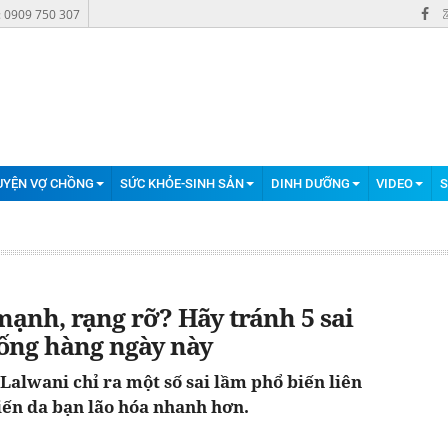
: 0909 750 307
UYỆN VỢ CHỒNG
SỨC KHỎE-SINH SẢN
DINH DƯỠNG
VIDEO
S
ạnh, rạng rỡ? Hãy tránh 5 sai
uống hàng ngày này
alwani chỉ ra một số sai lầm phổ biến liên
ến da bạn lão hóa nhanh hơn.