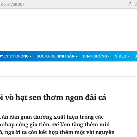
: 0909 750 307
UYỆN VỢ CHỒNG
SỨC KHỎE-SINH SẢN
DINH DƯỠNG
VIDEO
S
 vò hạt sen thơm ngon đãi cả
 ăn dân gian thường xuất hiện trong các
ỗ chạp cúng gia tiên. Để làm tăng thêm mùi
vò, người ta còn kết hợp thêm một vài nguyên