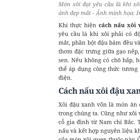
Món xôi đạt yêu cầu là khi x
ánh đẹp mắt - Ảnh minh họa: I
Khi thực hiện
cách nấu xôi 
yêu cầu là khi xôi phải có 
mắt, phần bột đậu bám đều và 
thơm đặc trưng giữa gạo nếp,
sen. Nếu không có chõ hấp, h
thể áp dụng công thức tương 
điện.
Cách nấu xôi đậu xan
Xôi đậu xanh vốn là món ăn q
trong chúng ta. Cũng như xôi 
cỗ gia đình từ Nam chí Bắc. 
nấu và kết hợp nguyên liệu kh
của món xôi quen thuộc này. 