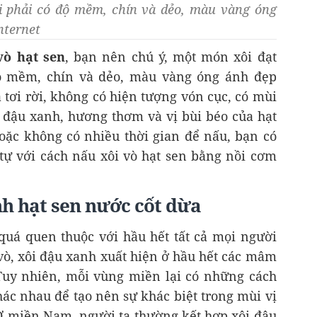
ôi phải có độ mềm, chín và dẻo, màu vàng óng
nternet
vò hạt sen
, bạn nên chú ý, một món xôi đạt
độ mềm, chín và dẻo, màu vàng óng ánh đẹp
tơi rời, không có hiện tượng vón cục, có mùi
 đậu xanh, hương thơm và vị bùi béo của hạt
oặc không có nhiều thời gian để nấu, bạn có
tự với cách nấu xôi vò hạt sen bằng nồi cơm
h hạt sen nước cốt dừa
uá quen thuộc với hầu hết tất cả mọi người
vò, xôi đậu xanh xuất hiện ở hầu hết các mâm
Tuy nhiên, mỗi vùng miền lại có những cách
ác nhau để tạo nên sự khác biệt trong mùi vị
Ở miền Nam, người ta thường kết hợp xôi đậu