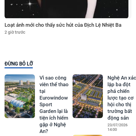
Loạt ảnh mới cho thấy sức hút của Địch Lệ Nhiệt Ba
2 giờ trước
ĐỪNG BỎ LỠ
Vì sao công
Nghệ An xá
viên thể thao
lập ba đột
tại
phá chiến
Eurowindow
lược tạo cơ
Sport
hội cho thị
Garden lại là
trường bất
tiện ích hiếm
động sản
gặp ở Nghệ
23/07/2026
14:00
An?