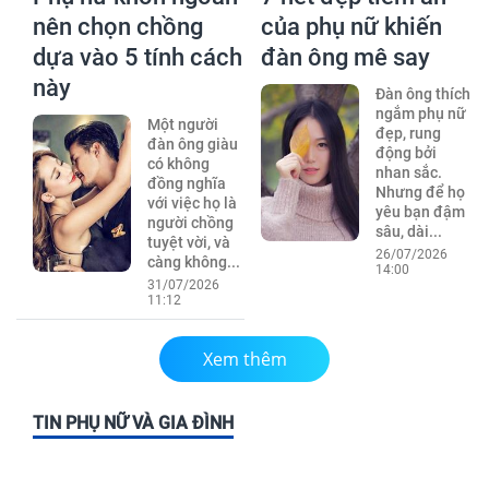
nên chọn chồng
của phụ nữ khiến
dựa vào 5 tính cách
đàn ông mê say
này
Đàn ông thích
ngắm phụ nữ
Một người
đẹp, rung
đàn ông giàu
động bởi
có không
nhan sắc.
đồng nghĩa
Nhưng để họ
với việc họ là
yêu bạn đậm
người chồng
sâu, dài...
tuyệt vời, và
26/07/2026
càng không...
14:00
31/07/2026
11:12
Xem thêm
TIN PHỤ NỮ VÀ GIA ĐÌNH