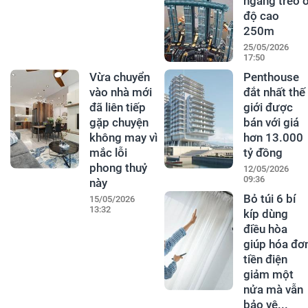
ngang treo 
độ cao
250m
25/05/2026
17:50
Vừa chuyển
Penthouse
vào nhà mới
đắt nhất thế
đã liên tiếp
giới được
gặp chuyện
bán với giá
không may vì
hơn 13.000
mắc lỗi
tỷ đồng
phong thuỷ
12/05/2026
09:36
này
Bỏ túi 6 bí
15/05/2026
13:32
kíp dùng
điều hòa
giúp hóa đơ
tiền điện
giảm một
nửa mà vẫn
bảo vệ...