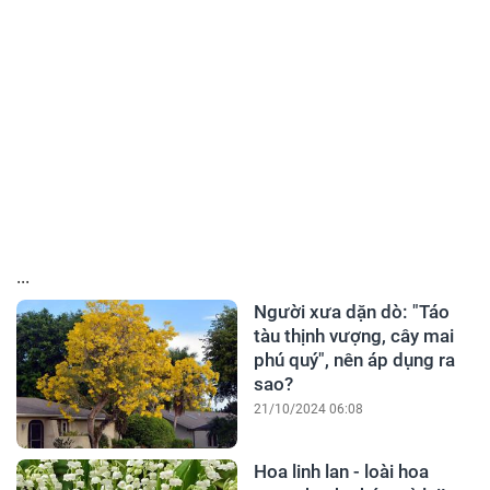
...
Người xưa dặn dò: "Táo
tàu thịnh vượng, cây mai
phú quý", nên áp dụng ra
sao?
21/10/2024 06:08
Hoa linh lan - loài hoa