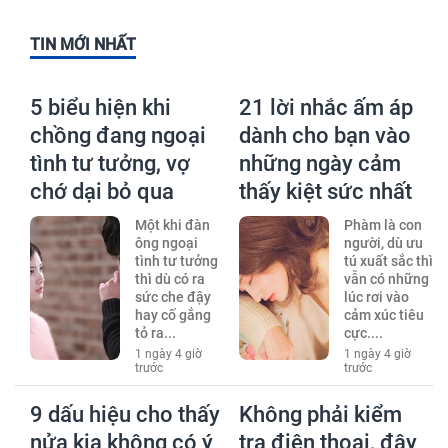
TIN MỚI NHẤT
5 biểu hiện khi
21 lời nhắc ấm áp
chồng đang ngoại
dành cho bạn vào
tình tư tưởng, vợ
những ngày cảm
chớ dại bỏ qua
thấy kiệt sức nhất
Một khi đàn
Phàm là con
ông ngoại
người, dù ưu
tình tư tưởng
tú xuất sắc thì
thì dù có ra
vẫn có những
sức che đậy
lúc rơi vào
hay cố gắng
cảm xúc tiêu
tỏ ra...
cực....
1 ngày 4 giờ
1 ngày 4 giờ
trước
trước
9 dấu hiệu cho thấy
Không phải kiểm
nửa kia không có ý
tra điện thoại, đây