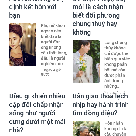
định kết hôn với
mới là cách nhận
bạn
biết đối phương
chung thuỷ hay
Phụ nữ khôn
ngoan nên
không
biết đâu là
người đàn
Lòng chung
ông không
thủy không
yêu thật lòng,
chỉ được thể
đâu là người
hiện qua việc
nghiêm túc...
không phản
bội mà còn
1 ngày 4 giờ
trước
được phản
ánh trong
những...
2 ngày 4 giờ
Điều gì khiến nhiều
Bản giao thoa lệch
trước
cặp đôi chấp nhận
nhịp hay hành trình
sống như người
tìm đồng điệu?
dưng dưới một mái
Hôn nhân
nhà?
không chỉ là
câu chuyện