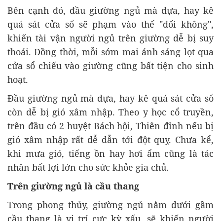
Bên cạnh đó, đầu giường ngủ mà dựa, hay kê
quá sát cửa sổ sẽ phạm vào thế "đối không",
khiến tài vận người ngủ trên giường dễ bị suy
thoái. Đồng thời, mỗi sớm mai ánh sáng lọt qua
cửa sổ chiếu vào giường cũng bất tiện cho sinh
hoạt.
Đầu giường ngủ mà dựa, hay kê quá sát cửa sổ
còn dễ bị gió xâm nhập. Theo y học cổ truyền,
trên đầu có 2 huyệt Bách hội, Thiên đỉnh nếu bị
gió xâm nhập rất dễ dẫn tới đột quỵ. Chưa kể,
khi mưa gió, tiếng ồn hay hơi ẩm cũng là tác
nhân bất lợi lớn cho sức khỏe gia chủ.
Trên giường ngủ là cầu thang
Trong phong thủy, giường ngủ nằm dưới gầm
cầu thang là vị trí cực kỳ xấu, sẽ khiến người