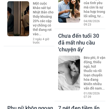
của tình yêu
Một cuộc
mà còn là sự
khảo sát tại
hòa hợp trong
Nhật Bản cho
lối sống, tư...
thấy khoảng
20% các cặp
04/08/2026
09:23
vợ chồng có
thể đang rơi
vào...
Chưa đến tuổi 30
2 ngày 4 giờ
đã mất nhu cầu
trước
'chuyện ấy'
Béo phì, ít vận
động, thiếu
ngủ, hút
thuốc và rối
loạn chuyển
hóa đang
khiến nhiều
vấn đề nam...
01/08/2026
07:39
Phụ nữ khôn ngoan
7 nét đẹp tiềm ẩn