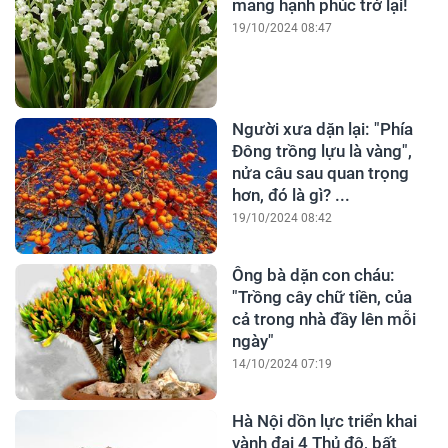
mang hạnh phúc trở lại!
19/10/2024 08:47
Người xưa dặn lại: "Phía
Đông trồng lựu là vàng",
nửa câu sau quan trọng
hơn, đó là gì? ...
19/10/2024 08:42
Ông bà dặn con cháu:
"Trồng cây chữ tiền, của
cả trong nhà đầy lên mỗi
ngày"
14/10/2024 07:19
Hà Nội dồn lực triển khai
vành đai 4 Thủ đô, bất