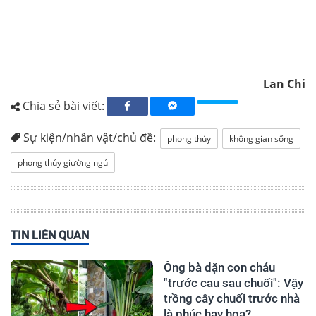
Lan Chi
Chia sẻ bài viết:
Sự kiện/nhân vật/chủ đề:
phong thủy
không gian sống
phong thủy giường ngủ
TIN LIÊN QUAN
Ông bà dặn con cháu
"trước cau sau chuối": Vậy
trồng cây chuối trước nhà
là phúc hay họa?