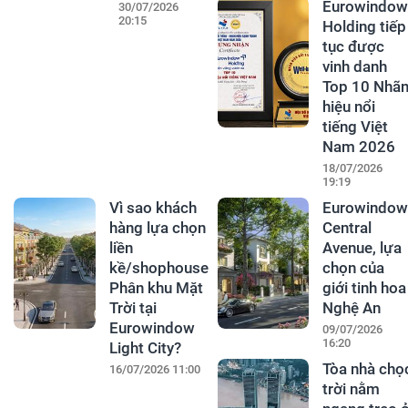
Eurowindow
30/07/2026
20:15
Holding tiếp
tục được
vinh danh
Top 10 Nhã
hiệu nổi
tiếng Việt
Nam 2026
18/07/2026
19:19
Vì sao khách
Eurowindow
hàng lựa chọn
Central
liền
Avenue, lựa
kề/shophouse
chọn của
Phân khu Mặt
giới tinh hoa
Trời tại
Nghệ An
Eurowindow
09/07/2026
16:20
Light City?
Tòa nhà chọ
16/07/2026 11:00
trời nằm