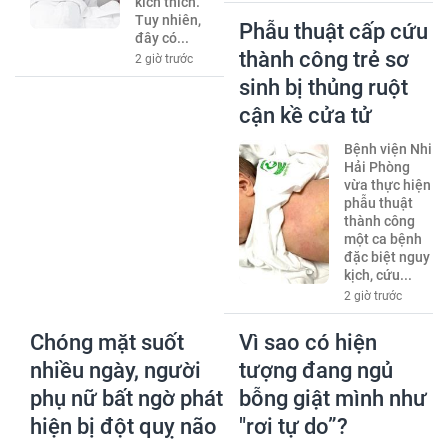
kích thích.
Tuy nhiên,
Phẫu thuật cấp cứu
đây có...
thành công trẻ sơ
2 giờ trước
sinh bị thủng ruột
cận kề cửa tử
Bệnh viện Nhi
Hải Phòng
vừa thực hiện
phẫu thuật
thành công
một ca bệnh
đặc biệt nguy
kịch, cứu...
2 giờ trước
Chóng mặt suốt
Vì sao có hiện
nhiều ngày, người
tượng đang ngủ
phụ nữ bất ngờ phát
bỗng giật mình như
hiện bị đột quỵ não
"rơi tự do”?