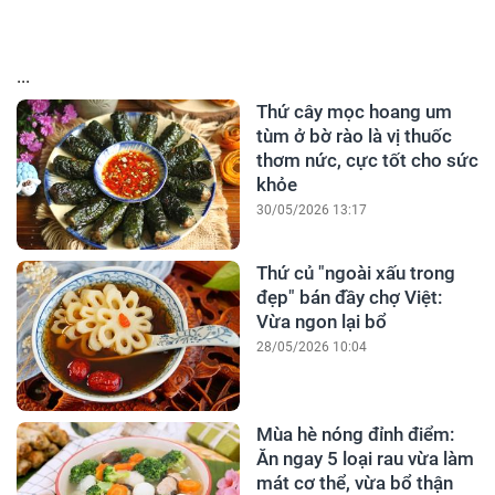
...
Thứ cây mọc hoang um
tùm ở bờ rào là vị thuốc
thơm nức, cực tốt cho sức
khỏe
30/05/2026 13:17
Thứ củ "ngoài xấu trong
đẹp" bán đầy chợ Việt:
Vừa ngon lại bổ
28/05/2026 10:04
Mùa hè nóng đỉnh điểm:
Ăn ngay 5 loại rau vừa làm
mát cơ thể, vừa bổ thận