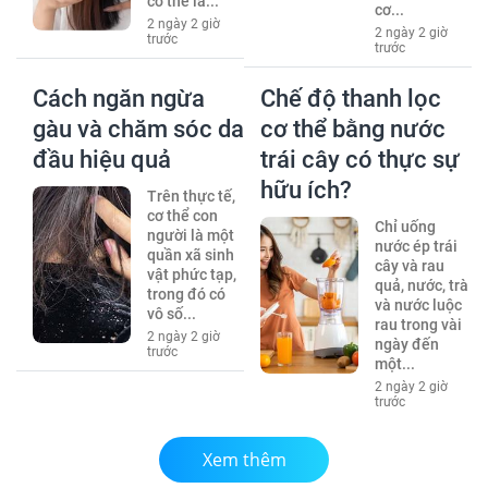
có thể là...
cơ...
2 ngày 2 giờ
2 ngày 2 giờ
trước
trước
Cách ngăn ngừa
Chế độ thanh lọc
gàu và chăm sóc da
cơ thể bằng nước
đầu hiệu quả
trái cây có thực sự
hữu ích?
Trên thực tế,
cơ thể con
Chỉ uống
người là một
nước ép trái
quần xã sinh
cây và rau
vật phức tạp,
quả, nước, trà
trong đó có
và nước luộc
vô số...
rau trong vài
2 ngày 2 giờ
ngày đến
trước
một...
2 ngày 2 giờ
trước
Xem thêm