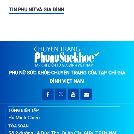
TIN PHỤ NỮ VÀ GIA ĐÌNH
PHỤ NỮ SỨC KHỎE-CHUYÊN TRANG CỦA TẠP CHÍ GIA
ĐÌNH VIỆT NAM
TỔNG BIÊN TẬP
Hồ Minh Chiến
TÒA SOẠN
Số 2 đường Lê Đức Thọ, Quận Cầu Giấy, TP.Hà Nội