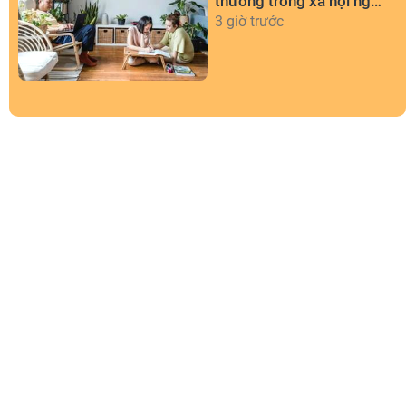
thường trong xã hội ngày
nay
3 giờ trước