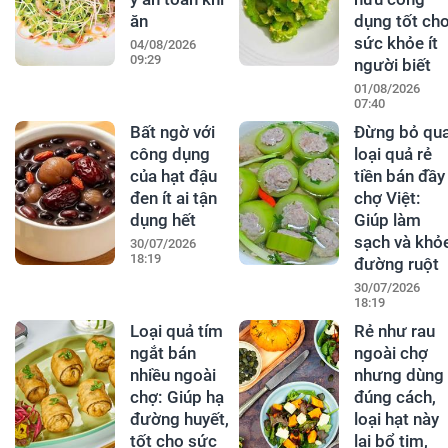
ăn
dụng tốt ch
sức khỏe ít
04/08/2026
09:29
người biết
01/08/2026
07:40
Bất ngờ với
Đừng bỏ qu
công dụng
loại quả rẻ
của hạt đậu
tiền bán đầy
đen ít ai tận
chợ Việt:
dụng hết
Giúp làm
sạch và khỏ
30/07/2026
18:19
đường ruột
30/07/2026
18:19
Loại quả tím
Rẻ như rau
ngắt bán
ngoài chợ
nhiều ngoài
nhưng dùng
chợ: Giúp hạ
đúng cách,
đường huyết,
loại hạt này
tốt cho sức
lại bổ tim,