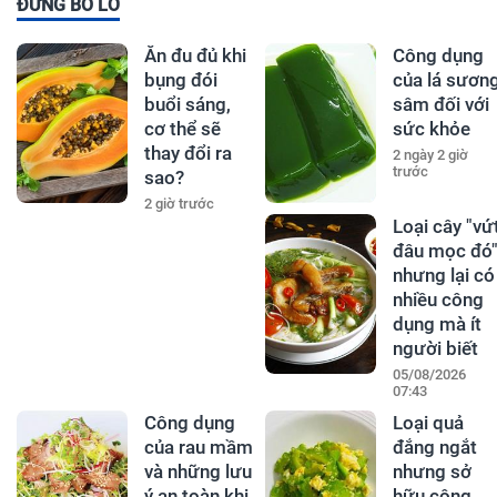
ĐỪNG BỎ LỠ
Ăn đu đủ khi
Công dụng
bụng đói
của lá sươn
buổi sáng,
sâm đối với
cơ thể sẽ
sức khỏe
thay đổi ra
2 ngày 2 giờ
trước
sao?
2 giờ trước
Loại cây "vứ
đâu mọc đó
nhưng lại có
nhiều công
dụng mà ít
người biết
05/08/2026
07:43
Công dụng
Loại quả
của rau mầm
đắng ngắt
và những lưu
nhưng sở
ý an toàn khi
hữu công