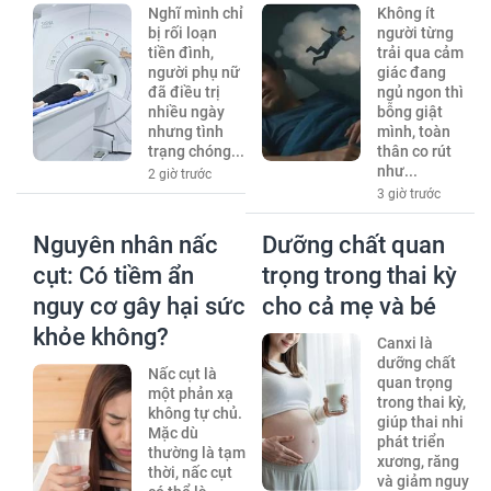
Nghĩ mình chỉ
Không ít
bị rối loạn
người từng
tiền đình,
trải qua cảm
người phụ nữ
giác đang
đã điều trị
ngủ ngon thì
nhiều ngày
bỗng giật
nhưng tình
mình, toàn
trạng chóng...
thân co rút
như...
2 giờ trước
3 giờ trước
Nguyên nhân nấc
Dưỡng chất quan
cụt: Có tiềm ẩn
trọng trong thai kỳ
nguy cơ gây hại sức
cho cả mẹ và bé
khỏe không?
Canxi là
dưỡng chất
Nấc cụt là
quan trọng
một phản xạ
trong thai kỳ,
không tự chủ.
giúp thai nhi
Mặc dù
phát triển
thường là tạm
xương, răng
thời, nấc cụt
và giảm nguy