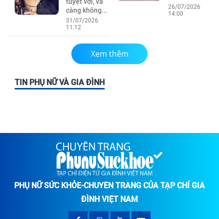
tuyệt vời, và
26/07/2026
càng không...
14:00
31/07/2026
11:12
Xem thêm
TIN PHỤ NỮ VÀ GIA ĐÌNH
PHỤ NỮ SỨC KHỎE-CHUYÊN TRANG CỦA TẠP CHÍ GIA
ĐÌNH VIỆT NAM