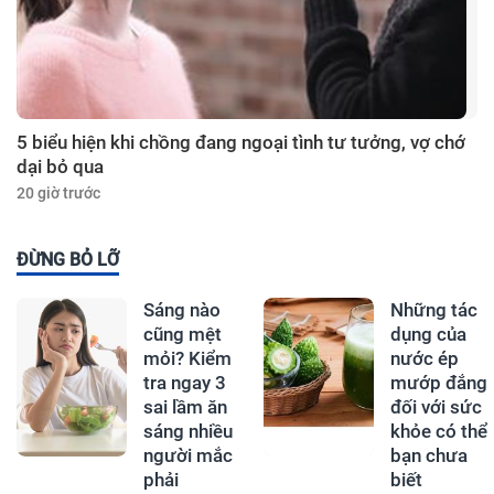
5 biểu hiện khi chồng đang ngoại tình tư tưởng, vợ chớ
dại bỏ qua
20 giờ trước
ĐỪNG BỎ LỠ
Sáng nào
Những tác
cũng mệt
dụng của
mỏi? Kiểm
nước ép
tra ngay 3
mướp đắng
sai lầm ăn
đối với sức
sáng nhiều
khỏe có thể
người mắc
bạn chưa
phải
biết