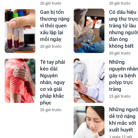
20 giờ trước
20 giờ trước
Gan bị tổn
Có dấu hiệu
thương nặng
ung thư trực
vì thói quen
tràng từ lâu
xấu lặp lại
nhưng ngườ
mỗi ngày
đàn ông
không biết
20 giờ trước
20 giờ trước
Tê tay phải
Những
kéo dài:
nguyên nhân
Nguyên
gây ra bệnh
nhân, nguy
polyp trực
cơ và giải
tràng
pháp khắc
23 giờ trước
phục
Những ngườ
20 giờ trước
dễ trở nặng
khi mắc sốt
xuất huyết
1 ngày 12 giờ