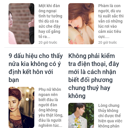
Một khi đàn
Phàm là con
ông ngoại
người, dù ưu
tình tư tưởng
tú xuất sắc thì
thì dù có ra
vẫn có những
sức che đậy
lúc rơi vào
hay cố gắng
cảm xúc tiêu
tỏ ra...
cực....
20 giờ trước
20 giờ trước
9 dấu hiệu cho thấy
Không phải kiểm
nửa kia không có ý
tra điện thoại, đây
định kết hôn với
mới là cách nhận
bạn
biết đối phương
chung thuỷ hay
Phụ nữ khôn
ngoan nên
không
biết đâu là
người đàn
Lòng chung
ông không
thủy không
yêu thật lòng,
chỉ được thể
đâu là người
hiện qua việc
nghiêm túc...
không phản