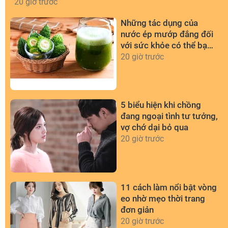
20 giờ trước
Những tác dụng của
nước ép mướp đắng đối
với sức khỏe có thể bạn
chưa biết
20 giờ trước
5 biểu hiện khi chồng
đang ngoại tình tư tưởng,
vợ chớ dại bỏ qua
20 giờ trước
11 cách làm nổi bật vòng
eo nhờ mẹo thời trang
đơn giản
20 giờ trước