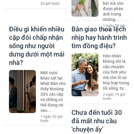
bội mà còn
20 giờ trước
được phản
ánh trong
những...
1 ngày 20 giờ
Điều gì khiến nhiều
Bản giao thoa lệch
trước
cặp đôi chấp nhận
nhịp hay hành trình
sống như người
tìm đồng điệu?
dưng dưới một mái
Hôn nhân
nhà?
không chỉ là
câu chuyện
của tình yêu
Một cuộc
mà còn là sự
khảo sát tại
hòa hợp trong
Nhật Bản cho
lối sống, tư...
thấy khoảng
20% các cặp
2 ngày 19 giờ
trước
vợ chồng có
thể đang rơi
vào...
Chưa đến tuổi 30
1 ngày 20 giờ
đã mất nhu cầu
trước
'chuyện ấy'