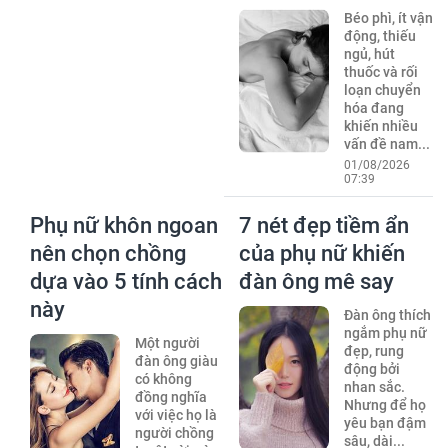
Béo phì, ít vận
động, thiếu
ngủ, hút
thuốc và rối
loạn chuyển
hóa đang
khiến nhiều
vấn đề nam...
01/08/2026
07:39
Phụ nữ khôn ngoan
7 nét đẹp tiềm ẩn
nên chọn chồng
của phụ nữ khiến
dựa vào 5 tính cách
đàn ông mê say
này
Đàn ông thích
ngắm phụ nữ
Một người
đẹp, rung
đàn ông giàu
động bởi
có không
nhan sắc.
đồng nghĩa
Nhưng để họ
với việc họ là
yêu bạn đậm
người chồng
sâu, dài...