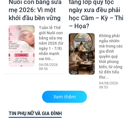
Nuôi con bằng sữa
tầng lớp quý tộc
mẹ 2026: Vì một
ngày xưa đều phải
khởi đầu bền vững
học Cầm – Kỳ – Thi
– Họa?
Tuần lễ Thế
giới Nuôi con
Không phải
bằng sữa mẹ
ngẫu nhiên
năm 2026 (từ
mà trong các
ngày 1 - 7/8)
gia đình
nhấn mạnh
quyền quý
vai trò...
thời phong
04/08/2026
kiến, từ công
08:56
tử đến tiểu
thư...
04/08/2026
08:53
Xem thêm
TIN PHỤ NỮ VÀ GIA ĐÌNH