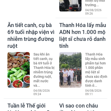
nhiệt độ môi
trường...
04/08/2026
09:26
Ăn tiết canh, cụ bà
Thanh Hóa lấy mẫu
69 tuổi nhập viện vì
ADN hơn 1.000 mộ
nhiễm trùng đường
liệt sĩ chưa rõ danh
ruột
tính
Sau khi ăn
Thanh Hóa
tiết canh, cụ
lấy mẫu sinh
bà 69 tuổi ở
phẩm tại hơn
Thanh Hóa bị
1.000 phần
nhiễm trùng
mộ liệt sĩ
đường ruột,
chưa xác định
mất nước
được danh
và...
tính ở...
04/08/2026
04/08/2026
09:24
09:11
Tuần lễ Thế giới
Vì sao con cháu