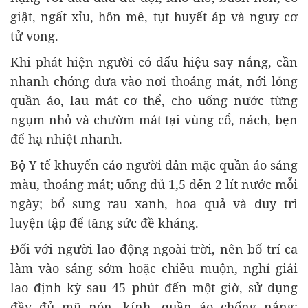
giật, ngất xỉu, hôn mê, tụt huyết áp và nguy cơ
tử vong.
Khi phát hiện người có dấu hiệu say nắng, cần
nhanh chóng đưa vào nơi thoáng mát, nới lỏng
quần áo, lau mát cơ thể, cho uống nước từng
ngụm nhỏ và chườm mát tại vùng cổ, nách, bẹn
để hạ nhiệt nhanh.
Bộ Y tế khuyến cáo người dân mặc quần áo sáng
màu, thoáng mát; uống đủ 1,5 đến 2 lít nước mỗi
ngày; bổ sung rau xanh, hoa quả và duy trì
luyện tập để tăng sức đề kháng.
Đối với người lao động ngoài trời, nên bố trí ca
làm vào sáng sớm hoặc chiều muộn, nghỉ giải
lao định kỳ sau 45 phút đến một giờ, sử dụng
đầy đủ mũ nón, kính, quần áo chống nắng;