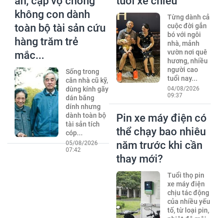
ăn, cặp vợ chồng
tuổi xế chiều
không con dành
Từng dành cả
toàn bộ tài sản cứu
cuộc đời gắn
bó với ngôi
hàng trăm trẻ
nhà, mảnh
vườn nơi quê
mắc...
hương, nhiều
người cao
Sống trong
tuổi nay...
căn nhà cũ kỹ,
dùng kính gãy
04/08/2026
09:37
dán băng
dính nhưng
dành toàn bộ
Pin xe máy điện có
tài sản tích
thể chạy bao nhiêu
cóp...
năm trước khi cần
05/08/2026
07:42
thay mới?
Tuổi thọ pin
xe máy điện
chịu tác động
của nhiều yếu
tố, từ loại pin,