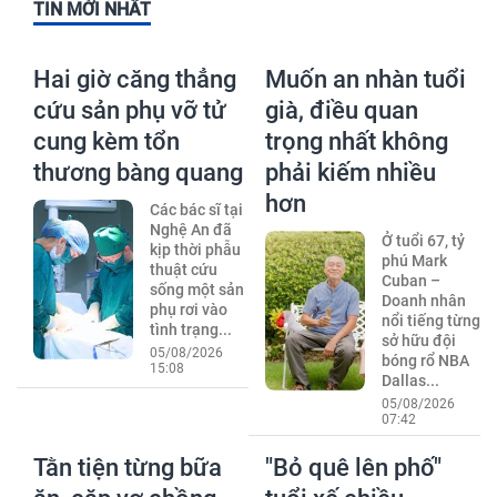
TIN MỚI NHẤT
Hai giờ căng thẳng
Muốn an nhàn tuổi
cứu sản phụ vỡ tử
già, điều quan
cung kèm tổn
trọng nhất không
thương bàng quang
phải kiếm nhiều
hơn
Các bác sĩ tại
Nghệ An đã
Ở tuổi 67, tỷ
kịp thời phẫu
phú Mark
thuật cứu
Cuban –
sống một sản
Doanh nhân
phụ rơi vào
nổi tiếng từng
tình trạng...
sở hữu đội
05/08/2026
bóng rổ NBA
15:08
Dallas...
05/08/2026
07:42
Tằn tiện từng bữa
"Bỏ quê lên phố"