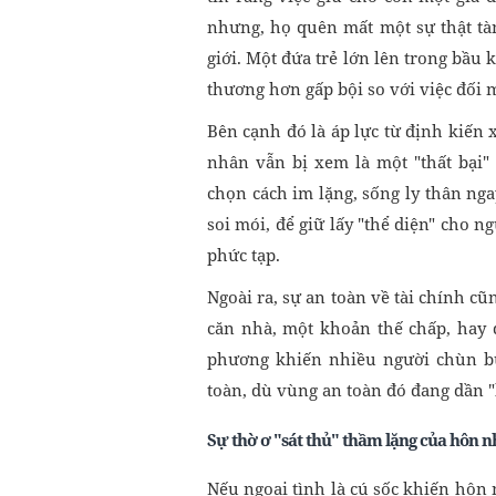
nhưng, họ quên mất một sự thật tà
giới. Một đứa trẻ lớn lên trong bầu 
thương hơn gấp bội so với việc đối m
Bên cạnh đó là áp lực từ định kiến 
nhân vẫn bị xem là một "thất bại"
chọn cách im lặng, sống ly thân ng
soi mói, để giữ lấy "thể diện" cho 
phức tạp.
Ngoài ra, sự an toàn về tài chính cũ
căn nhà, một khoản thế chấp, hay 
phương khiến nhiều người chùn b
toàn, dù vùng an toàn đó đang dần 
Sự thờ ơ "sát thủ" thầm lặng của hôn 
Nếu ngoại tình là cú sốc khiến hôn nh