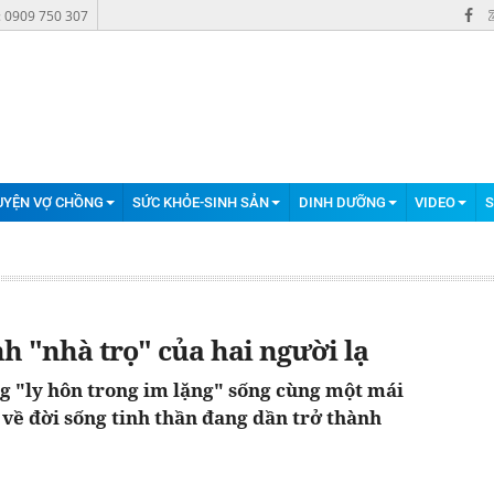
: 0909 750 307
UYỆN VỢ CHỒNG
SỨC KHỎE-SINH SẢN
DINH DƯỠNG
VIDEO
S
h "nhà trọ" của hai người lạ
ng "ly hôn trong im lặng" sống cùng một mái
về đời sống tinh thần đang dần trở thành