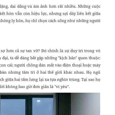
 lặng, dai dẳng và ám ảnh hơn rất nhiều. Những cuộc
kết hôn vẫn còn hiệu lực, nhưng sợi dây liên kết giữa
ọ không ly hôn, họ chỉ chọn cách sống như những người
 sợ hơn cả sự tan vỡ? Đó chính là sự duy trì trong vô
 đại, ta dễ dàng bắt gặp những "kịch bản" quen thuộc:
 con cái; người chồng dán mắt vào điện thoại hoặc máy
bàn nhưng tâm trí ở hai thế giới khác nhau. Họ ngủ
 giữa hai tấm lưng lại xa tựa nghìn trùng. Tại sao họ
lời không bao giờ đơn giản là "vì yêu".