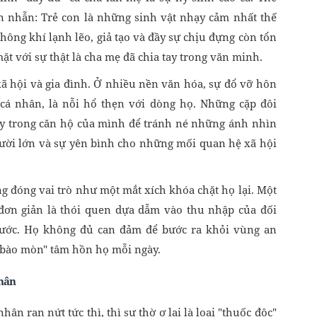
n nhẫn: Trẻ con là những sinh vật nhạy cảm nhất thế
không khí lạnh lẽo, giả tạo và đầy sự chịu đựng còn tổn
ặt với sự thật là cha mẹ đã chia tay trong văn minh.
xã hội và gia đình. Ở nhiều nền văn hóa, sự đổ vỡ hôn
 cá nhân, là nỗi hổ thẹn với dòng họ. Những cặp đôi
ay trong căn hộ của mình để tránh né những ánh nhìn
người lớn và sự yên bình cho những mối quan hệ xã hội
ng đóng vai trò như một mắt xích khóa chặt họ lại. Một
đơn giản là thói quen dựa dẫm vào thu nhập của đối
ước. Họ không đủ can đảm để bước ra khỏi vùng an
"bào mòn" tâm hồn họ mỗi ngày.
nhân
ân rạn nứt tức thì, thì sự thờ ơ lại là loại "thuốc độc"