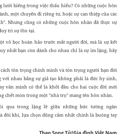
g lười biếng trong việc thấu hiểu? Có những cuộc hôn
ành, một chuyến đi riêng tư, hoặc sự can thiệp của các
sinh". Nhưng cũng có những cuộc hôn nhân đã thực sự
uy trì sự tồn tại.
t vỏ bọc hoàn hảo trước mắt người đời, mà là sự kết
duy nhất bạn còn dành cho nhau chỉ là sự im lặng, hãy
 cách tôn trọng chính mình và tôn trọng người bạn đời
g với nhau bằng sự giả tạo không phải là đức hy sinh,
 tay văn minh có thể là khởi đầu cho hai cuộc đời mới
ùng chết mòn trong một "nhà trọ" mang tên hôn nhân.
i qua trong lặng lẽ giữa những bức tường ngăn
và đôi khi, lựa chọn dũng cảm nhất chính là buông tay
Theo Song Tử/Gia đình Việt Nam