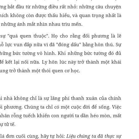
ờng bắt đầu từ những điều rất nhỏ: những câu chuyện
hích không còn được thấu hiểu, và quan trọng nhất là
, những ánh mắt nhìn nhau trìu mến.
 sự "quá quen thuộc". Họ cho rằng đối phương là lẽ
ỗ lực vun đắp nữa vì đã "đóng dấu" bằng hôn thú. Sự
 những bức tường vô hình. Khi những bức tường đó đủ
 kết lại nối nữa. Ly hôn lúc này trở thành một khái
hung trở thành một thói quen cơ học.
 nhà không chỉ là sự lãng phí thanh xuân của chính
i phương. Chúng ta chỉ có một cuộc đời để sống. Việc
hân rỗng tuếch khiến con người ta dần héo mòn, mất
 tử tế.
 lá đơn cuối cùng, hãy tự hỏi:
Liệu chúng ta đã thực sự