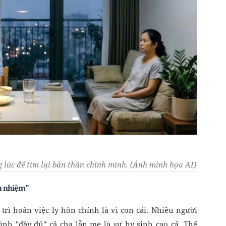
 lúc để tìm lại bản thân chính mình. (Ảnh minh họa AI)
h nhiệm"
trì hoãn việc ly hôn chính là vì con cái. Nhiều người
đình "đầy đủ" cả cha lẫn mẹ là sự hy sinh cao cả. Thế